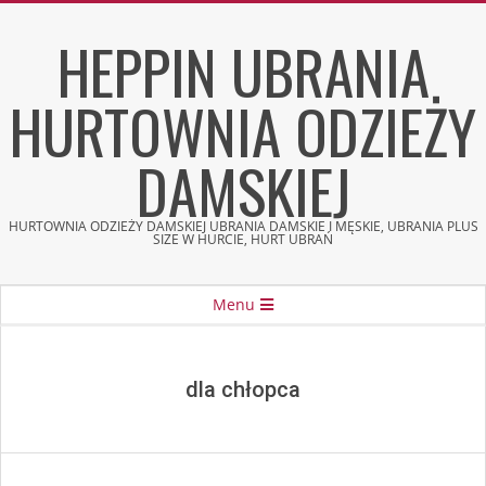
Skip
HEPPIN UBRANIA
to
content
HURTOWNIA ODZIEŻY
DAMSKIEJ
HURTOWNIA ODZIEŻY DAMSKIEJ UBRANIA DAMSKIE I MĘSKIE, UBRANIA PLUS
SIZE W HURCIE, HURT UBRAŃ
Secondary
Menu
Navigation
Menu
dla chłopca