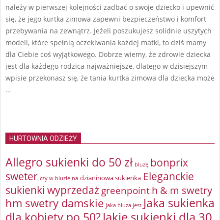
należy w pierwszej kolejności zadbać o swoje dziecko i upewnić
się, że jego kurtka zimowa zapewni bezpieczeństwo i komfort
przebywania na zewnątrz. Jeżeli poszukujesz solidnie uszytych
modeli, które spełnią oczekiwania każdej matki, to dziś mamy
dla Ciebie coś wyjątkowego. Dobrze wiemy, że zdrowie dziecka
jest dla każdego rodzica najważniejsze, dlatego w dzisiejszym
wpisie przekonasz się, że tania kurtka zimowa dla dziecka może
…
HURTOWNIA ODZIEŻY
Allegro sukienki do 50 zł
bonprix
bluzę
sweter
Eleganckie
dzianinowa sukienka
czy w bluzie na
sukienki wyprzedaż
greenpoint
h & m swetry
Jaka sukienka
hm swetry damskie
jaka bluza jest
Jakie sukienki dla 30
dla kobiety po 50?