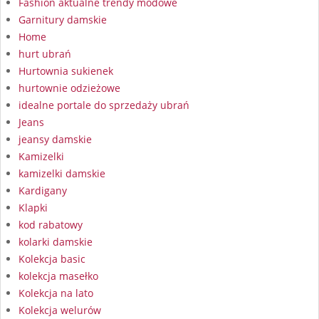
Fashion aktualne trendy modowe
Garnitury damskie
Home
hurt ubrań
Hurtownia sukienek
hurtownie odzieżowe
idealne portale do sprzedaży ubrań
Jeans
jeansy damskie
Kamizelki
kamizelki damskie
Kardigany
Klapki
kod rabatowy
kolarki damskie
Kolekcja basic
kolekcja masełko
Kolekcja na lato
Kolekcja welurów