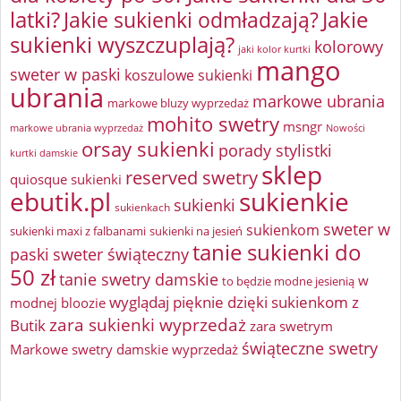
latki?
Jakie sukienki odmładzają?
Jakie
sukienki wyszczuplają?
kolorowy
jaki kolor kurtki
mango
sweter w paski
koszulowe sukienki
ubrania
markowe ubrania
markowe bluzy wyprzedaż
mohito swetry
msngr
markowe ubrania wyprzedaż
Nowości
orsay sukienki
porady stylistki
kurtki damskie
sklep
reserved swetry
quiosque sukienki
ebutik.pl
sukienkie
sukienki
sukienkach
sweter w
sukienkom
sukienki maxi z falbanami
sukienki na jesień
tanie sukienki do
paski
sweter świąteczny
50 zł
tanie swetry damskie
w
to będzie modne jesienią
wyglądaj pięknie dzięki sukienkom z
modnej bloozie
zara sukienki wyprzedaż
Butik
zara swetrym
świąteczne swetry
Markowe swetry damskie wyprzedaż