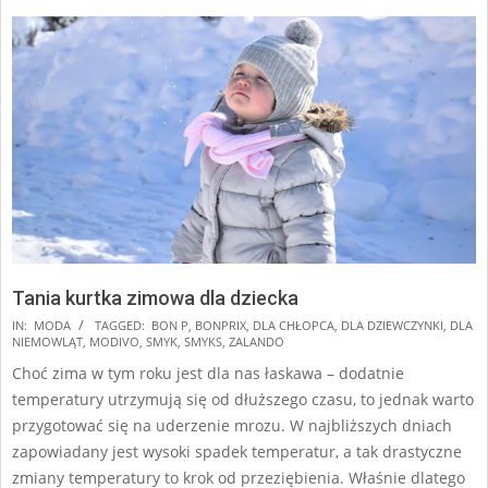
Tania kurtka zimowa dla dziecka
2024-
IN:
MODA
TAGGED:
BON P
,
BONPRIX
,
DLA CHŁOPCA
,
DLA DZIEWCZYNKI
,
DLA
NIEMOWLĄT
,
MODIVO
,
SMYK
,
SMYKS
,
ZALANDO
12-
Choć zima w tym roku jest dla nas łaskawa – dodatnie
05
temperatury utrzymują się od dłuższego czasu, to jednak warto
przygotować się na uderzenie mrozu. W najbliższych dniach
zapowiadany jest wysoki spadek temperatur, a tak drastyczne
zmiany temperatury to krok od przeziębienia. Właśnie dlatego