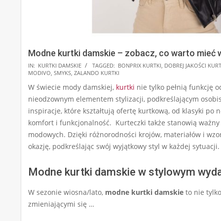
Modne kurtki damskie – zobacz, co warto mieć w
2024-
IN:
KURTKI DAMSKIE
TAGGED:
BONPRIX KURTKI
,
DOBREJ JAKOŚCI KURT
MODIVO
,
SMYKS
,
ZALANDO KURTKI
12-
W świecie mody damskiej,
kurtki
nie tylko pełnią funkcję
19
nieodzownym elementem stylizacji, podkreślającym osobist
inspiracje, które kształtują ofertę kurtkową, od klasyki p
komfort i funkcjonalność. Kurteczki także stanowią ważny
modowych. Dzięki różnorodności krojów, materiałów i wz
okazję, podkreślając swój wyjątkowy styl w każdej sytuacji.
Modne kurtki damskie w stylowym wyda
W sezonie wiosna/lato,
modne kurtki damskie
to nie tyl
zmieniającymi się …