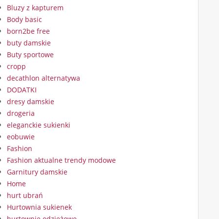
Bluzy z kapturem
Body basic
born2be free
buty damskie
Buty sportowe
cropp
decathlon alternatywa
DODATKI
dresy damskie
drogeria
eleganckie sukienki
eobuwie
Fashion
Fashion aktualne trendy modowe
Garnitury damskie
Home
hurt ubrań
Hurtownia sukienek
hurtownie odzieżowe