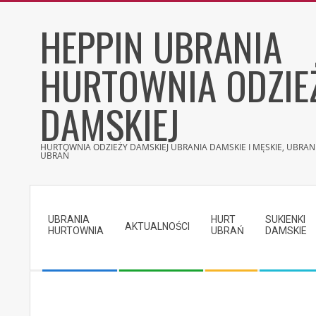
Skip
HEPPIN UBRANIA
to
content
HURTOWNIA ODZIE
DAMSKIEJ
HURTOWNIA ODZIEŻY DAMSKIEJ UBRANIA DAMSKIE I MĘSKIE, UBRANI
UBRAŃ
Secondary
Navigation
UBRANIA
HURT
SUKIENKI
Menu
AKTUALNOŚCI
HURTOWNIA
UBRAŃ
DAMSKIE