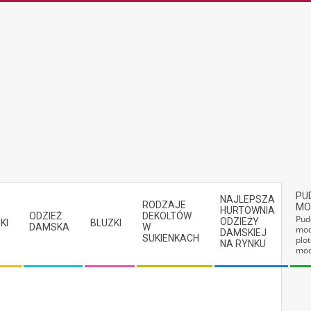
PU
NAJLEPSZA
RODZAJE
MO
HURTOWNIA
ODZIEŻ
DEKOLTÓW
Pud
ODZIEŻY
KI
BLUZKI
DAMSKA
W
mod
DAMSKIEJ
SUKIENKACH
plot
NA RYNKU
mod