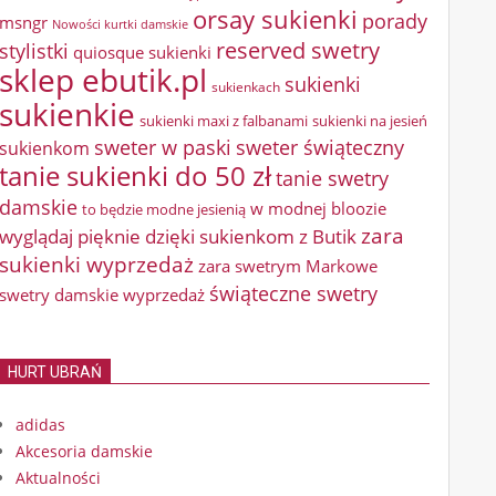
orsay sukienki
porady
msngr
Nowości kurtki damskie
reserved swetry
stylistki
quiosque sukienki
sklep ebutik.pl
sukienki
sukienkach
sukienkie
sukienki maxi z falbanami
sukienki na jesień
sweter w paski
sweter świąteczny
sukienkom
tanie sukienki do 50 zł
tanie swetry
damskie
w modnej bloozie
to będzie modne jesienią
zara
wyglądaj pięknie dzięki sukienkom z Butik
sukienki wyprzedaż
zara swetrym Markowe
świąteczne swetry
swetry damskie wyprzedaż
HURT UBRAŃ
adidas
Akcesoria damskie
Aktualności