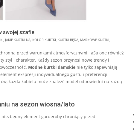
 swojej szafie
KI
,
JAKIE KURTKI NA
,
KOLOR KURTKI
,
KURTKI BĘDĄ
,
MARKOWE KURTKI
,
 ochronną przed warunkami atmosferycznymi. aSa one również
y styl i charakter. Każdy sezon przynosi nowe trendy i
o nowoczesność.
Modne kurtki damskie
nie tylko zapewniają
 element ekspresji indywidualnego gustu i preferencji
orów, każda kobieta może znaleźć model odpowiedni na każdą
niu na sezon wiosna/lato
ko niezbędny element garderoby chroniący przed