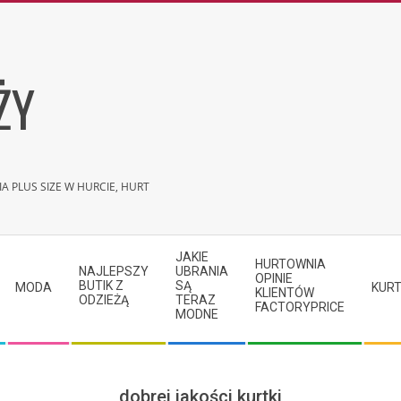
ŻY
A PLUS SIZE W HURCIE, HURT
JAKIE
HURTOWNIA
NAJLEPSZY
UBRANIA
OPINIE
BUTIK Z
SĄ
MODA
KURT
KLIENTÓW
ODZIEŻĄ
TERAZ
FACTORYPRICE
MODNE
dobrej jakości kurtki