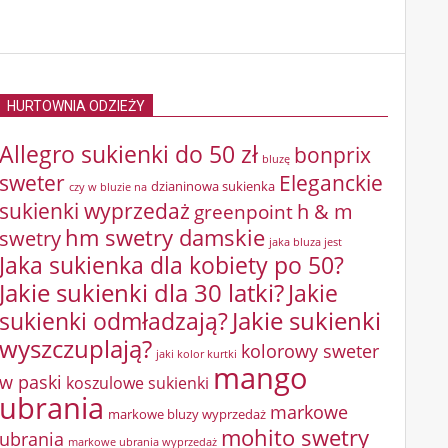
HURTOWNIA ODZIEŻY
Allegro sukienki do 50 zł
bonprix
bluzę
sweter
Eleganckie
dzianinowa sukienka
czy w bluzie na
sukienki wyprzedaż
greenpoint
h & m
hm swetry damskie
swetry
jaka bluza jest
Jaka sukienka dla kobiety po 50?
Jakie sukienki dla 30 latki?
Jakie
sukienki odmładzają?
Jakie sukienki
wyszczuplają?
kolorowy sweter
jaki kolor kurtki
mango
w paski
koszulowe sukienki
ubrania
markowe
markowe bluzy wyprzedaż
mohito swetry
ubrania
markowe ubrania wyprzedaż