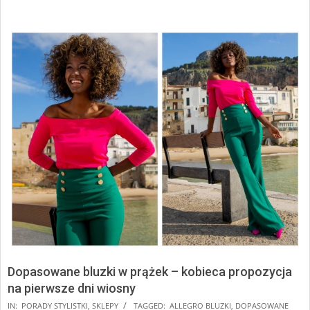
Dopasowane bluzki w prążek – kobieca propozycja
na pierwsze dni wiosny
2025-
IN:
PORADY STYLISTKI
,
SKLEPY
TAGGED:
ALLEGRO BLUZKI
,
DOPASOWANE