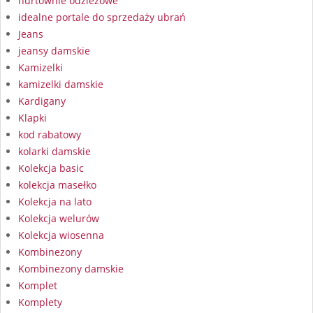
hurtownie odzieżowe
idealne portale do sprzedaży ubrań
Jeans
jeansy damskie
Kamizelki
kamizelki damskie
Kardigany
Klapki
kod rabatowy
kolarki damskie
Kolekcja basic
kolekcja masełko
Kolekcja na lato
Kolekcja welurów
Kolekcja wiosenna
Kombinezony
Kombinezony damskie
Komplet
Komplety