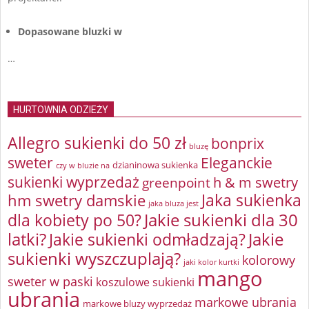
Dopasowane bluzki w
…
HURTOWNIA ODZIEŻY
Allegro sukienki do 50 zł
bonprix
bluzę
sweter
Eleganckie
dzianinowa sukienka
czy w bluzie na
sukienki wyprzedaż
greenpoint
h & m swetry
Jaka sukienka
hm swetry damskie
jaka bluza jest
Jakie sukienki dla 30
dla kobiety po 50?
latki?
Jakie sukienki odmładzają?
Jakie
sukienki wyszczuplają?
kolorowy
jaki kolor kurtki
mango
sweter w paski
koszulowe sukienki
ubrania
markowe ubrania
markowe bluzy wyprzedaż