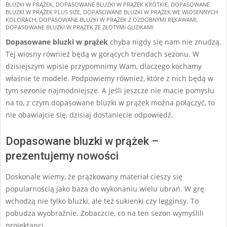
BLUZKI W PRĄŻEK
,
DOPASOWANE BLUZKI W PRĄŻEK KRÓTKIE
,
DOPASOWANE
03-
BLUZKI W PRĄŻEK PLUS SIZE
,
DOPASOWANE BLUZKI W PRĄŻEK WE WIOSENNYCH
10
KOLORACH
,
DOPASOWANE BLUZKI W PRĄŻEK Z OZDOBNYMI RĘKAWAMI
,
DOPASOWANE BLUZKI W PRĄŻEK ZE ZŁOTYMI GUZIKAMI
Dopasowane bluzki w prążek
chyba nigdy się nam nie znudzą.
Tej wiosny również będą w gorących trendach sezonu. W
dzisiejszym wpisie przypomnimy Wam, dlaczego kochamy
właśnie te modele. Podpowiemy również, które z nich będą w
tym sezonie najmodniejsze. A jeśli jeszcze nie macie pomysłu
na to, z czym dopasowane bluzki w prążek można połączyć, to
nie obawiajcie się, dzisiaj dostaniecie odpowiedź.
Dopasowane bluzki w prążek –
prezentujemy nowości
Doskonale wiemy, że prążkowany materiał cieszy się
popularnością jako baza do wykonaniu wielu ubrań. W grę
wchodzą nie tylko bluzki, ale też sukienki czy legginsy. To
pobudza wyobraźnie. Zobaczcie, co na ten sezon wymyślili
projektanci.