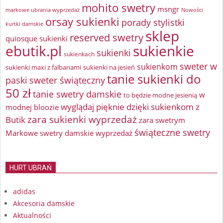
mohito swetry
msngr
markowe ubrania wyprzedaż
Nowości
orsay sukienki
porady stylistki
kurtki damskie
sklep
reserved swetry
quiosque sukienki
ebutik.pl
sukienkie
sukienki
sukienkach
sweter w
sukienkom
sukienki maxi z falbanami
sukienki na jesień
tanie sukienki do
paski
sweter świąteczny
50 zł
tanie swetry damskie
w
to będzie modne jesienią
wyglądaj pięknie dzięki sukienkom z
modnej bloozie
zara sukienki wyprzedaż
Butik
zara swetrym
świąteczne swetry
Markowe swetry damskie wyprzedaż
HURT UBRAŃ
adidas
Akcesoria damskie
Aktualności