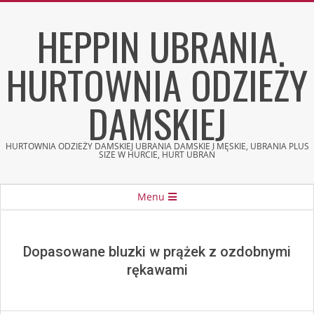
Skip
HEPPIN UBRANIA
to
content
HURTOWNIA ODZIEŻY
DAMSKIEJ
HURTOWNIA ODZIEŻY DAMSKIEJ UBRANIA DAMSKIE I MĘSKIE, UBRANIA PLUS
SIZE W HURCIE, HURT UBRAŃ
Secondary
Menu
Navigation
Menu
Dopasowane bluzki w prążek z ozdobnymi
rękawami