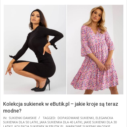
Kolekcja sukienek w eButik.pl – jakie kroje są teraz
modne?
2025-
IN:
SUKIENKI DAMSKIE
TAGGED:
DOPASOWANE SUKIENKI
,
ELEGANCKA
SUKIENKA DLA 50 LATKI
,
JAKA SUKIENKA DLA 40 LATKI
,
JAKIE SUKIENKI DLA 30
12-
LATKI?
,
KOLEKCJA SUKIENEK W EBUTIK.PL
,
MARKOWE SUKIENKI WŁOSKIE
,