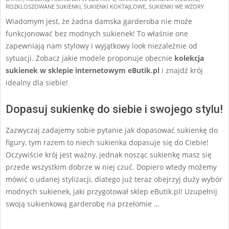
10
ROZKLOSZOWANE SUKIENKI
,
SUKIENKI KOKTAJLOWE
,
SUKIENKI WE WZORY
Wiadomym jest, że żadna damska garderoba nie może
funkcjonować bez modnych sukienek! To właśnie one
zapewniają nam stylowy i wyjątkowy look niezależnie od
sytuacji. Zobacz jakie modele proponuje obecnie
kolekcja
sukienek w sklepie internetowym
eButik.pl
i znajdź krój
idealny dla siebie!
Dopasuj sukienkę do siebie i swojego stylu!
Zazwyczaj zadajemy sobie pytanie jak dopasować sukienkę do
figury, tym razem to niech sukienka dopasuje się do Ciebie!
Oczywiście krój jest ważny, jednak nosząc sukienkę masz się
przede wszystkim dobrze w niej czuć. Dopiero wtedy możemy
mówić o udanej stylizacji, dlatego już teraz obejrzyj duży wybór
modnych sukienek, jaki przygotował sklep eButik.pl! Uzupełnij
swoją sukienkową garderobę na przełomie …