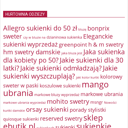
HURTOWNIA ODZIEŻY
Allegro sukienki do 50 zł
bonprix
bluzę
sweter
Eleganckie
dzianinowa sukienka
czy w bluzie na
sukienki wyprzedaż
greenpoint
h & m swetry
Jaka sukienka
hm swetry damskie
jaka bluza jest
Jakie sukienki dla 30
dla kobiety po 50?
latki?
Jakie sukienki odmładzają?
Jakie
sukienki wyszczuplają?
kolorowy
jaki kolor kurtki
mango
sweter w paski
koszulowe sukienki
ubrania
markowe ubrania
markowe bluzy wyprzedaż
mohito swetry
msngr
markowe ubrania wyprzedaż
Nowości
orsay sukienki
porady stylistki
kurtki damskie
sklep
reserved swetry
quiosque sukienki
ebutik.pl
sukienkie
sukienki
sukienkach