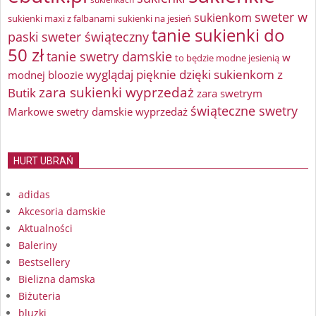
sweter w
sukienkom
sukienki maxi z falbanami
sukienki na jesień
tanie sukienki do
paski
sweter świąteczny
50 zł
tanie swetry damskie
w
to będzie modne jesienią
wyglądaj pięknie dzięki sukienkom z
modnej bloozie
zara sukienki wyprzedaż
Butik
zara swetrym
świąteczne swetry
Markowe swetry damskie wyprzedaż
HURT UBRAŃ
adidas
Akcesoria damskie
Aktualności
Baleriny
Bestsellery
Bielizna damska
Biżuteria
bluzki