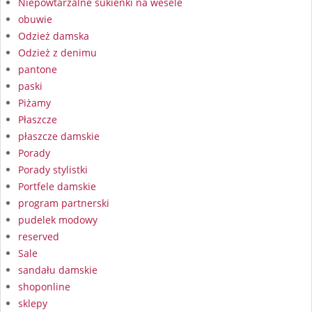
Niepowtarzalne sukienki na wesele
obuwie
Odzież damska
Odzież z denimu
pantone
paski
Piżamy
Płaszcze
płaszcze damskie
Porady
Porady stylistki
Portfele damskie
program partnerski
pudelek modowy
reserved
Sale
sandału damskie
shoponline
sklepy