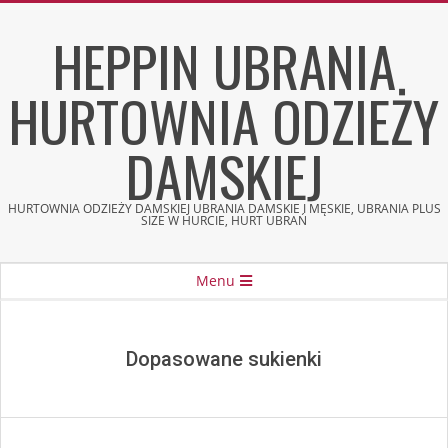
Skip
HEPPIN UBRANIA
to
content
HURTOWNIA ODZIEŻY
DAMSKIEJ
HURTOWNIA ODZIEŻY DAMSKIEJ UBRANIA DAMSKIE I MĘSKIE, UBRANIA PLUS
SIZE W HURCIE, HURT UBRAŃ
Secondary
Menu
Navigation
Menu
Dopasowane sukienki