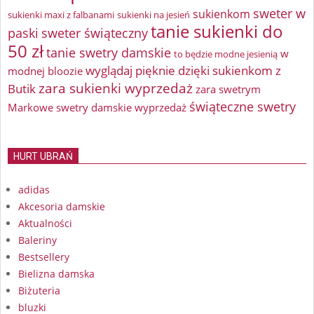
sweter w
sukienkom
sukienki maxi z falbanami
sukienki na jesień
tanie sukienki do
paski
sweter świąteczny
50 zł
tanie swetry damskie
w
to będzie modne jesienią
wyglądaj pięknie dzięki sukienkom z
modnej bloozie
zara sukienki wyprzedaż
Butik
zara swetrym
świąteczne swetry
Markowe swetry damskie wyprzedaż
HURT UBRAŃ
adidas
Akcesoria damskie
Aktualności
Baleriny
Bestsellery
Bielizna damska
Biżuteria
bluzki