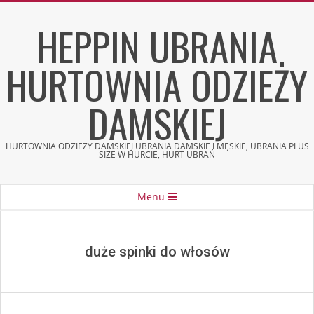
Skip
HEPPIN UBRANIA
to
content
HURTOWNIA ODZIEŻY
DAMSKIEJ
HURTOWNIA ODZIEŻY DAMSKIEJ UBRANIA DAMSKIE I MĘSKIE, UBRANIA PLUS
SIZE W HURCIE, HURT UBRAŃ
Secondary
Menu
Navigation
Menu
duże spinki do włosów