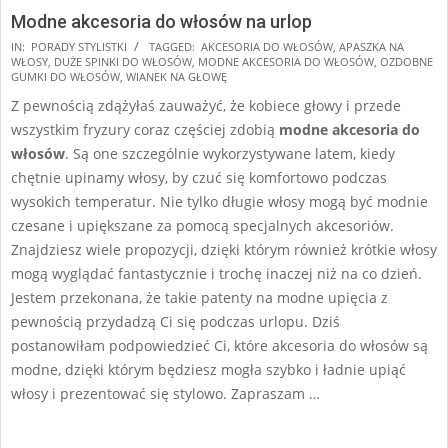
Modne akcesoria do włosów na urlop
2025-
IN:
PORADY STYLISTKI
TAGGED:
AKCESORIA DO WŁOSÓW
,
APASZKA NA
WŁOSY
,
DUŻE SPINKI DO WŁOSÓW
,
MODNE AKCESORIA DO WŁOSÓW
,
OZDOBNE
07-
GUMKI DO WŁOSÓW
,
WIANEK NA GŁOWĘ
19
Z pewnością zdążyłaś zauważyć, że kobiece głowy i przede
wszystkim fryzury coraz częściej zdobią
modne akcesoria do
włosów
. Są one szczególnie wykorzystywane latem, kiedy
chętnie upinamy włosy, by czuć się komfortowo podczas
wysokich temperatur. Nie tylko długie włosy mogą być modnie
czesane i upiększane za pomocą specjalnych akcesoriów.
Znajdziesz wiele propozycji, dzięki którym również krótkie włosy
mogą wyglądać fantastycznie i trochę inaczej niż na co dzień.
Jestem przekonana, że takie patenty na modne upięcia z
pewnością przydadzą Ci się podczas urlopu. Dziś
postanowiłam podpowiedzieć Ci, które akcesoria do włosów są
modne, dzięki którym będziesz mogła szybko i ładnie upiąć
włosy i prezentować się stylowo. Zapraszam …