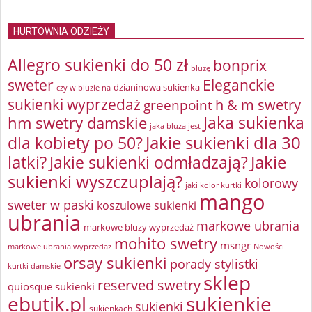
HURTOWNIA ODZIEŻY
Allegro sukienki do 50 zł
bonprix
bluzę
sweter
Eleganckie
dzianinowa sukienka
czy w bluzie na
sukienki wyprzedaż
greenpoint
h & m swetry
Jaka sukienka
hm swetry damskie
jaka bluza jest
Jakie sukienki dla 30
dla kobiety po 50?
latki?
Jakie sukienki odmładzają?
Jakie
sukienki wyszczuplają?
kolorowy
jaki kolor kurtki
mango
sweter w paski
koszulowe sukienki
ubrania
markowe ubrania
markowe bluzy wyprzedaż
mohito swetry
msngr
markowe ubrania wyprzedaż
Nowości
orsay sukienki
porady stylistki
kurtki damskie
sklep
reserved swetry
quiosque sukienki
ebutik.pl
sukienkie
sukienki
sukienkach