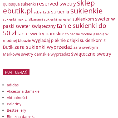
sklep
reserved swetry
quiosque sukienki
ebutik.pl
sukienkie
sukienki
sukienkach
sweter w
sukienkom
sukienki maxi z falbanami
sukienki na jesień
tanie sukienki do
paski
sweter świąteczny
50 zł
tanie swetry damskie
w
to będzie modne jesienią
wyglądaj pięknie dzięki sukienkom z
modnej bloozie
zara sukienki wyprzedaż
Butik
zara swetrym
świąteczne swetry
Markowe swetry damskie wyprzedaż
HURT UBRAŃ
adidas
Akcesoria damskie
Aktualności
Baleriny
Bestsellery
Bielizna damska