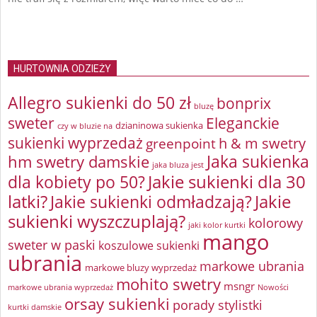
HURTOWNIA ODZIEŻY
Allegro sukienki do 50 zł
bonprix
bluzę
sweter
Eleganckie
dzianinowa sukienka
czy w bluzie na
sukienki wyprzedaż
greenpoint
h & m swetry
Jaka sukienka
hm swetry damskie
jaka bluza jest
Jakie sukienki dla 30
dla kobiety po 50?
latki?
Jakie sukienki odmładzają?
Jakie
sukienki wyszczuplają?
kolorowy
jaki kolor kurtki
mango
sweter w paski
koszulowe sukienki
ubrania
markowe ubrania
markowe bluzy wyprzedaż
mohito swetry
msngr
markowe ubrania wyprzedaż
Nowości
orsay sukienki
porady stylistki
kurtki damskie