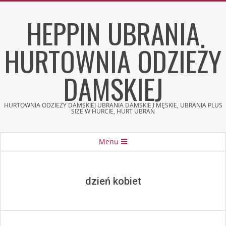
Skip
HEPPIN UBRANIA
to
content
HURTOWNIA ODZIEŻY
DAMSKIEJ
HURTOWNIA ODZIEŻY DAMSKIEJ UBRANIA DAMSKIE I MĘSKIE, UBRANIA PLUS
SIZE W HURCIE, HURT UBRAŃ
Secondary
Menu
Navigation
Menu
dzień kobiet