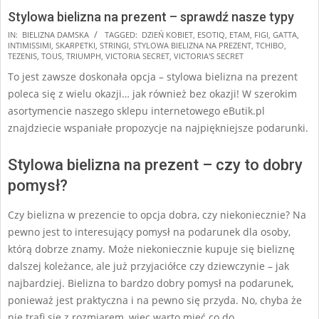
Stylowa bielizna na prezent – sprawdź nasze typy
2024-
IN:
BIELIZNA DAMSKA
TAGGED:
DZIEŃ KOBIET
,
ESOTIQ
,
ETAM
,
FIGI
,
GATTA
,
INTIMISSIMI
,
SKARPETKI
,
STRINGI
,
STYLOWA BIELIZNA NA PREZENT
,
TCHIBO
,
11-
TEZENIS
,
TOUS
,
TRIUMPH
,
VICTORIA SECRET
,
VICTORIA'S SECRET
17
To jest zawsze doskonała opcja – stylowa bielizna na prezent
poleca się z wielu okazji… jak również bez okazji! W szerokim
asortymencie naszego sklepu internetowego eButik.pl
znajdziecie wspaniałe propozycje na najpiękniejsze podarunki.
Stylowa bielizna na prezent – czy to dobry
pomysł?
Czy bielizna w prezencie to opcja dobra, czy niekoniecznie? Na
pewno jest to interesujący pomysł na podarunek dla osoby,
którą dobrze znamy. Może niekoniecznie kupuje się bieliznę
dalszej koleżance, ale już przyjaciółce czy dziewczynie – jak
najbardziej. Bielizna to bardzo dobry pomysł na podarunek,
ponieważ jest praktyczna i na pewno się przyda. No, chyba że
nie trafi się z rozmiarem, więc warto mieć co do …