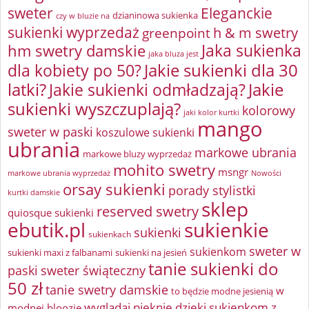
sweter
Eleganckie
dzianinowa sukienka
czy w bluzie na
sukienki wyprzedaż
greenpoint
h & m swetry
Jaka sukienka
hm swetry damskie
jaka bluza jest
Jakie sukienki dla 30
dla kobiety po 50?
latki?
Jakie sukienki odmładzają?
Jakie
sukienki wyszczuplają?
kolorowy
jaki kolor kurtki
mango
sweter w paski
koszulowe sukienki
ubrania
markowe ubrania
markowe bluzy wyprzedaż
mohito swetry
msngr
markowe ubrania wyprzedaż
Nowości
orsay sukienki
porady stylistki
kurtki damskie
sklep
reserved swetry
quiosque sukienki
ebutik.pl
sukienkie
sukienki
sukienkach
sweter w
sukienkom
sukienki maxi z falbanami
sukienki na jesień
tanie sukienki do
paski
sweter świąteczny
50 zł
tanie swetry damskie
w
to będzie modne jesienią
wyglądaj pięknie dzięki sukienkom z
modnej bloozie