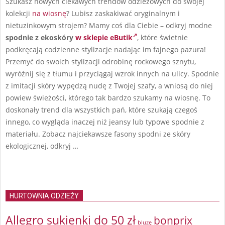
Szukasz nowych ciekawych trendów odzieżowych do swojej
kolekcji
na wiosnę
? Lubisz zaskakiwać oryginalnym i
nietuzinkowym strojem? Mamy coś dla Ciebie – odkryj modne
spodnie z ekoskóry
w sklepie eButik
, które świetnie
podkręcają codzienne stylizacje nadając im fajnego pazura!
Przemyć do swoich stylizacji odrobinę rockowego sznytu,
wyróżnij się z tłumu i przyciągaj wzrok innych na ulicy. Spodnie
z imitacji skóry wypędzą nudę z Twojej szafy, a wniosą do niej
powiew świeżości, którego tak bardzo szukamy na wiosnę. To
doskonały trend dla wszystkich pań, które szukają czegoś
innego, co wygląda inaczej niż jeansy lub typowe spodnie z
materiału. Zobacz najciekawsze fasony spodni ze skóry
ekologicznej, odkryj …
HURTOWNIA ODZIEŻY
Allegro sukienki do 50 zł
bonprix
bluzę