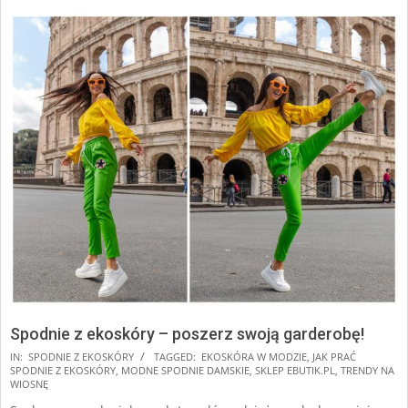
Spodnie z ekoskóry – poszerz swoją garderobę!
2025-
IN:
SPODNIE Z EKOSKÓRY
TAGGED:
EKOSKÓRA W MODZIE
,
JAK PRAĆ
SPODNIE Z EKOSKÓRY
,
MODNE SPODNIE DAMSKIE
,
SKLEP EBUTIK.PL
,
TRENDY NA
08-
WIOSNĘ
21