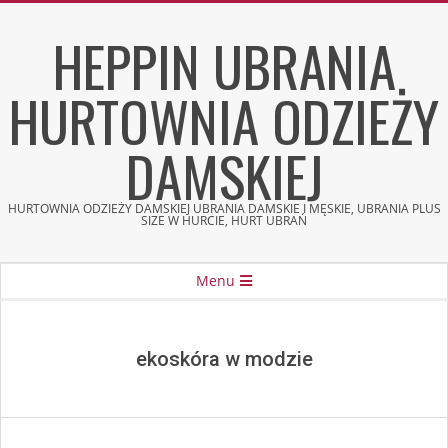
Skip
HEPPIN UBRANIA
to
content
HURTOWNIA ODZIEŻY
DAMSKIEJ
HURTOWNIA ODZIEŻY DAMSKIEJ UBRANIA DAMSKIE I MĘSKIE, UBRANIA PLUS
SIZE W HURCIE, HURT UBRAŃ
Secondary
Menu
Navigation
Menu
ekoskóra w modzie