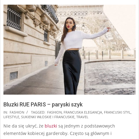
Bluzki RUE PARIS – paryski szyk
2025-
IN:
FASHION
TAGGED:
FASHION
,
FRANCUSKA ELEGANCJA
,
FRANCUSKI STYL
,
LIFESTYLE
,
SUKIENKI WŁOSKIE I FRANCUSKIE
,
TRAVEL
06-
Nie da się ukryć, że
bluzki
są jednym z podstawowych
17
elementów kobiecej garderoby. Często są głównym i