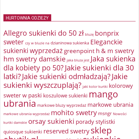
HURTOWNIA ODZIEŻY
Allegro sukienki do 50 zł
bonprix
bluzę
sweter
Eleganckie
dzianinowa sukienka
czy w bluzie na
sukienki wyprzedaż
greenpoint
h & m swetry
Jaka sukienka
hm swetry damskie
jaka bluza jest
Jakie sukienki dla 30
dla kobiety po 50?
latki?
Jakie sukienki odmładzają?
Jakie
sukienki wyszczuplają?
kolorowy
jaki kolor kurtki
mango
sweter w paski
koszulowe sukienki
ubrania
markowe ubrania
markowe bluzy wyprzedaż
mohito swetry
msngr
markowe ubrania wyprzedaż
Nowości
orsay sukienki
porady stylistki
kurtki damskie
sklep
reserved swetry
quiosque sukienki