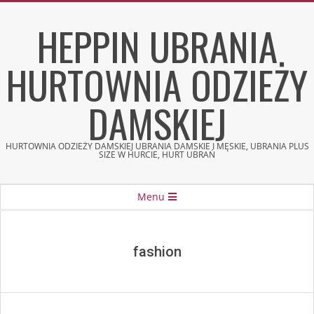
Skip
HEPPIN UBRANIA
to
content
HURTOWNIA ODZIEŻY
DAMSKIEJ
HURTOWNIA ODZIEŻY DAMSKIEJ UBRANIA DAMSKIE I MĘSKIE, UBRANIA PLUS
SIZE W HURCIE, HURT UBRAŃ
Secondary
Menu
Navigation
Menu
fashion