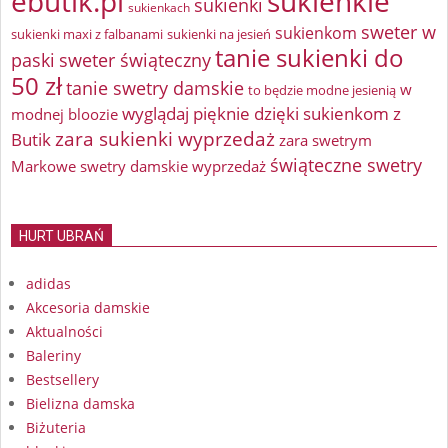
ebutik.pl
sukienkie
sukienki
sukienkach
sweter w
sukienkom
sukienki maxi z falbanami
sukienki na jesień
tanie sukienki do
paski
sweter świąteczny
50 zł
tanie swetry damskie
w
to będzie modne jesienią
wyglądaj pięknie dzięki sukienkom z
modnej bloozie
zara sukienki wyprzedaż
Butik
zara swetrym
świąteczne swetry
Markowe swetry damskie wyprzedaż
HURT UBRAŃ
adidas
Akcesoria damskie
Aktualności
Baleriny
Bestsellery
Bielizna damska
Biżuteria