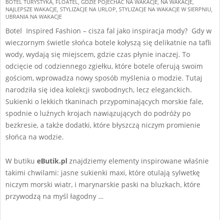
BOTEL TURYSTYKA
,
FLOATEL
,
GDZIE POJECHAĆ NA WAKACJE
,
NA WAKACJE
,
02-
NAJLEPSZE WAKACJE
,
STYLIZACJE NA URLOP
,
STYLIZACJE NA WAKACJE W SIERPNIU
,
05
UBRANIA NA WAKACJE
Botel Inspired Fashion – cisza fal jako inspiracja mody? Gdy w
wieczornym świetle słońca botele kołyszą się delikatnie na tafli
wody, wydają się miejscem, gdzie czas płynie inaczej. To
odcięcie od codziennego zgiełku, które botele oferują swoim
gościom, wprowadza nowy sposób myślenia o modzie. Tutaj
narodziła się idea kolekcji swobodnych, lecz eleganckich.
Sukienki o lekkich tkaninach przypominających morskie fale,
spodnie o luźnych krojach nawiązujących do podróży po
bezkresie, a także dodatki, które błyszczą niczym promienie
słońca na wodzie.
W butiku
eButik.pl
znajdziemy elementy inspirowane właśnie
takimi chwilami: jasne sukienki maxi, które otulają sylwetkę
niczym morski wiatr, i marynarskie paski na bluzkach, które
przywodzą na myśl łagodny …