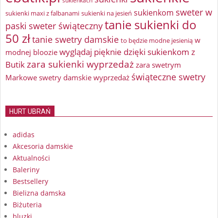
sukienkach
sweter w
sukienkom
sukienki maxi z falbanami
sukienki na jesień
tanie sukienki do
paski
sweter świąteczny
50 zł
tanie swetry damskie
w
to będzie modne jesienią
wyglądaj pięknie dzięki sukienkom z
modnej bloozie
zara sukienki wyprzedaż
Butik
zara swetrym
świąteczne swetry
Markowe swetry damskie wyprzedaż
HURT UBRAŃ
adidas
Akcesoria damskie
Aktualności
Baleriny
Bestsellery
Bielizna damska
Biżuteria
bluzki