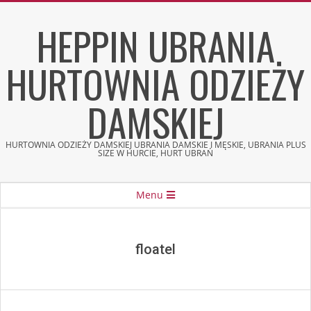
Skip
HEPPIN UBRANIA
to
content
HURTOWNIA ODZIEŻY
DAMSKIEJ
HURTOWNIA ODZIEŻY DAMSKIEJ UBRANIA DAMSKIE I MĘSKIE, UBRANIA PLUS
SIZE W HURCIE, HURT UBRAŃ
Secondary
Menu
Navigation
Menu
floatel