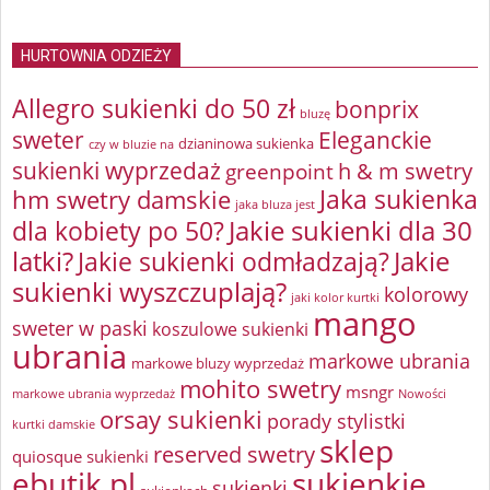
HURTOWNIA ODZIEŻY
Allegro sukienki do 50 zł
bonprix
bluzę
sweter
Eleganckie
dzianinowa sukienka
czy w bluzie na
sukienki wyprzedaż
greenpoint
h & m swetry
Jaka sukienka
hm swetry damskie
jaka bluza jest
Jakie sukienki dla 30
dla kobiety po 50?
latki?
Jakie sukienki odmładzają?
Jakie
sukienki wyszczuplają?
kolorowy
jaki kolor kurtki
mango
sweter w paski
koszulowe sukienki
ubrania
markowe ubrania
markowe bluzy wyprzedaż
mohito swetry
msngr
markowe ubrania wyprzedaż
Nowości
orsay sukienki
porady stylistki
kurtki damskie
sklep
reserved swetry
quiosque sukienki
ebutik.pl
sukienkie
sukienki