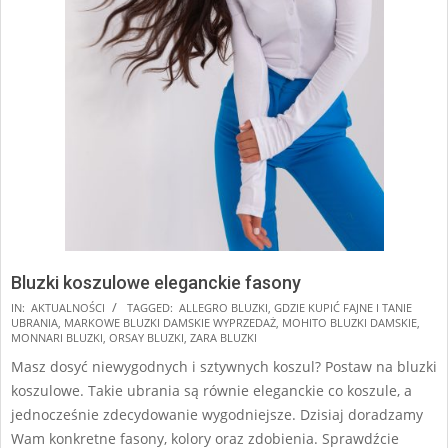
Bluzki koszulowe eleganckie fasony
2024-
IN:
AKTUALNOŚCI
TAGGED:
ALLEGRO BLUZKI
,
GDZIE KUPIĆ FAJNE I TANIE
UBRANIA
,
MARKOWE BLUZKI DAMSKIE WYPRZEDAŻ
,
MOHITO BLUZKI DAMSKIE
,
10-
MONNARI BLUZKI
,
ORSAY BLUZKI
,
ZARA BLUZKI
09
Masz dosyć niewygodnych i sztywnych koszul? Postaw na bluzki
koszulowe. Takie ubrania są równie eleganckie co koszule, a
jednocześnie zdecydowanie wygodniejsze. Dzisiaj doradzamy
Wam konkretne fasony, kolory oraz zdobienia. Sprawdźcie