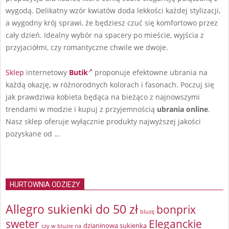
wygodą. Delikatny wzór kwiatów doda lekkości każdej stylizacji,
a wygodny krój sprawi, że będziesz czuć się komfortowo przez
cały dzień. Idealny wybór na spacery po mieście, wyjścia z
przyjaciółmi, czy romantyczne chwile we dwoje.
Sklep
internetowy
Butik
proponuje efektowne ubrania
na
każdą okazję, w różnorodnych kolorach i fasonach. Poczuj się
jak prawdziwa kobieta będąca na bieżąco z najnowszymi
trendami w modzie i kupuj z przyjemnością
ubrania online
.
Nasz sklep oferuje wyłącznie produkty najwyższej jakości
pozyskane od …
HURTOWNIA ODZIEŻY
Allegro sukienki do 50 zł
bonprix
bluzę
sweter
Eleganckie
dzianinowa sukienka
czy w bluzie na