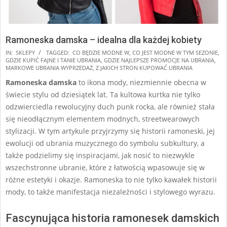
Ramoneska damska – idealna dla każdej kobiety
2025-
IN:
SKLEPY
TAGGED:
CO BĘDZIE MODNE W
,
CO JEST MODNE W TYM SEZONIE
,
GDZIE KUPIĆ FAJNE I TANIE UBRANIA
,
GDZIE NAJLEPSZE PROMOCJE NA UBRANIA
,
07-
MARKOWE UBRANIA WYPRZEDAŻ
,
Z JAKICH STRON KUPOWAĆ UBRANIA
10
Ramoneska damska
to ikona mody, niezmiennie obecna w
świecie stylu od dziesiątek lat. Ta kultowa kurtka nie tylko
odzwierciedla rewolucyjny duch punk rocka, ale również stała
się nieodłącznym elementem modnych, streetwearowych
stylizacji. W tym artykule przyjrzymy się historii ramoneski, jej
ewolucji od ubrania muzycznego do symbolu subkultury, a
także podzielimy się inspiracjami, jak nosić to niezwykle
wszechstronne ubranie, które z łatwością wpasowuje się w
różne estetyki i okazje. Ramoneska to nie tylko kawałek historii
mody, to także manifestacja niezależności i stylowego wyrazu.
Fascynująca historia ramonesek damskich