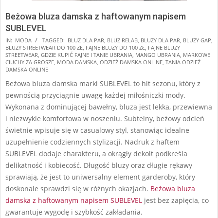
Beżowa bluza damska z haftowanym napisem
SUBLEVEL
2024-
IN:
MODA
TAGGED:
BLUZ DLA PAR
,
BLUZ RELAB
,
BLUZY DLA PAR
,
BLUZY GAP
,
BLUZY STREETWEAR DO 100 ZŁ
,
FAJNE BLUZY DO 100 ZŁ
,
FAJNE BLUZY
09-
STREETWEAR
,
GDZIE KUPIĆ FAJNE I TANIE UBRANIA
,
MANGO UBRANIA
,
MARKOWE
12
CIUCHY ZA GROSZE
,
MODA DAMSKA
,
ODZIEŻ DAMSKA ONLINE
,
TANIA ODZIEŻ
DAMSKA ONLINE
Beżowa bluza damska marki SUBLEVEL to hit sezonu, który z
pewnością przyciągnie uwagę każdej miłośniczki mody.
Wykonana z dominującej bawełny, bluza jest lekka, przewiewna
i niezwykle komfortowa w noszeniu. Subtelny, beżowy odcień
świetnie wpisuje się w casualowy styl, stanowiąc idealne
uzupełnienie codziennych stylizacji. Nadruk z haftem
SUBLEVEL dodaje charakteru, a okrągły dekolt podkreśla
delikatność i kobiecość. Długość bluzy oraz długie rękawy
sprawiają, że jest to uniwersalny element garderoby, który
doskonale sprawdzi się w różnych okazjach.
Beżowa bluza
damska z haftowanym napisem SUBLEVEL
jest bez zapięcia, co
gwarantuje wygodę i szybkość zakładania.