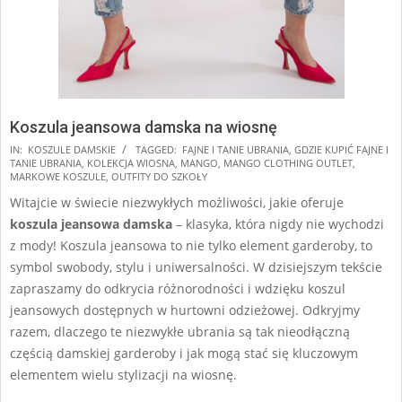
Koszula jeansowa damska na wiosnę
2024-
IN:
KOSZULE DAMSKIE
TAGGED:
FAJNE I TANIE UBRANIA
,
GDZIE KUPIĆ FAJNE I
TANIE UBRANIA
,
KOLEKCJA WIOSNA
,
MANGO
,
MANGO CLOTHING OUTLET
,
10-
MARKOWE KOSZULE
,
OUTFITY DO SZKOŁY
25
Witajcie w świecie niezwykłych możliwości, jakie oferuje
koszula jeansowa damska
– klasyka, która nigdy nie wychodzi
z mody! Koszula jeansowa to nie tylko element garderoby, to
symbol swobody, stylu i uniwersalności. W dzisiejszym tekście
zapraszamy do odkrycia różnorodności i wdzięku koszul
jeansowych dostępnych w hurtowni odzieżowej. Odkryjmy
razem, dlaczego te niezwykłe ubrania są tak nieodłączną
częścią damskiej garderoby i jak mogą stać się kluczowym
elementem wielu stylizacji na wiosnę.