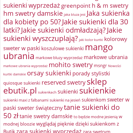
sukienki wyprzedaż
greenpoint
h & m swetry
Jaka sukienka
hm swetry damskie
jaka bluza jest
Jakie sukienki dla 30
dla kobiety po 50?
latki?
Jakie sukienki odmładzają?
Jakie
sukienki wyszczuplają?
kolorowy
jaki kolor kurtki
mango
sweter w paski
koszulowe sukienki
ubrania
markowe ubrania
markowe bluzy wyprzedaż
mohito swetry
msngr
markowe ubrania wyprzedaż
Nowości
orsay sukienki
porady stylistki
kurtki damskie
sklep
reserved swetry
quiosque sukienki
ebutik.pl
sukienkie
sukienki
sukienkach
sweter w
sukienkom
sukienki maxi z falbanami
sukienki na jesień
tanie sukienki do
paski
sweter świąteczny
50 zł
tanie swetry damskie
w
to będzie modne jesienią
wyglądaj pięknie dzięki sukienkom z
modnej bloozie
zara sukienki wyprzedaż
Butik
zara swetrym