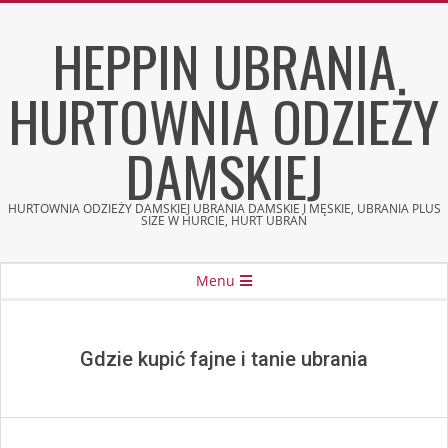
Skip
HEPPIN UBRANIA
to
content
HURTOWNIA ODZIEŻY
DAMSKIEJ
HURTOWNIA ODZIEŻY DAMSKIEJ UBRANIA DAMSKIE I MĘSKIE, UBRANIA PLUS
SIZE W HURCIE, HURT UBRAŃ
Secondary
Menu
Navigation
Menu
Gdzie kupić fajne i tanie ubrania