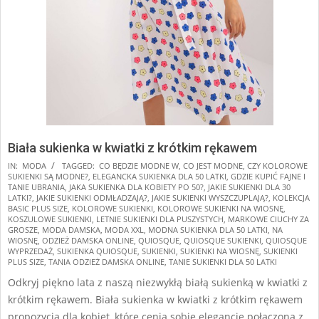
Biała sukienka w kwiatki z krótkim rękawem
2024-
IN:
MODA
TAGGED:
CO BĘDZIE MODNE W
,
CO JEST MODNE
,
CZY KOLOROWE
SUKIENKI SĄ MODNE?
,
ELEGANCKA SUKIENKA DLA 50 LATKI
,
GDZIE KUPIĆ FAJNE I
08-
TANIE UBRANIA
,
JAKA SUKIENKA DLA KOBIETY PO 50?
,
JAKIE SUKIENKI DLA 30
08
LATKI?
,
JAKIE SUKIENKI ODMŁADZAJĄ?
,
JAKIE SUKIENKI WYSZCZUPLAJĄ?
,
KOLEKCJA
BASIC PLUS SIZE
,
KOLOROWE SUKIENKI
,
KOLOROWE SUKIENKI NA WIOSNĘ
,
KOSZULOWE SUKIENKI
,
LETNIE SUKIENKI DLA PUSZYSTYCH
,
MARKOWE CIUCHY ZA
GROSZE
,
MODA DAMSKA
,
MODA XXL
,
MODNA SUKIENKA DLA 50 LATKI
,
NA
WIOSNĘ
,
ODZIEŻ DAMSKA ONLINE
,
QUIOSQUE
,
QUIOSQUE SUKIENKI
,
QUIOSQUE
WYPRZEDAŻ
,
SUKIENKA QUIOSQUE
,
SUKIENKI
,
SUKIENKI NA WIOSNĘ
,
SUKIENKI
PLUS SIZE
,
TANIA ODZIEŻ DAMSKA ONLINE
,
TANIE SUKIENKI DLA 50 LATKI
Odkryj piękno lata z naszą niezwykłą białą sukienką w kwiatki z
krótkim rękawem. Biała sukienka w kwiatki z krótkim rękawem
propozycja dla kobiet, które cenią sobie elegancję połączoną z