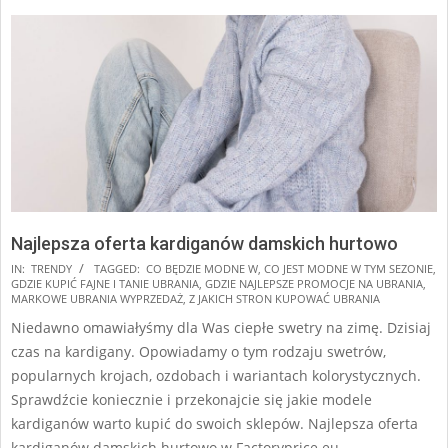
Najlepsza oferta kardiganów damskich hurtowo
2025-
IN:
TRENDY
TAGGED:
CO BĘDZIE MODNE W
,
CO JEST MODNE W TYM SEZONIE
,
GDZIE KUPIĆ FAJNE I TANIE UBRANIA
,
GDZIE NAJLEPSZE PROMOCJE NA UBRANIA
,
10-
MARKOWE UBRANIA WYPRZEDAŻ
,
Z JAKICH STRON KUPOWAĆ UBRANIA
19
Niedawno omawiałyśmy dla Was ciepłe swetry na zimę. Dzisiaj
czas na kardigany. Opowiadamy o tym rodzaju swetrów,
popularnych krojach, ozdobach i wariantach kolorystycznych.
Sprawdźcie koniecznie i przekonajcie się jakie modele
kardiganów warto kupić do swoich sklepów. Najlepsza oferta
kardiganów damskich hurtowo w Factoryprice.eu