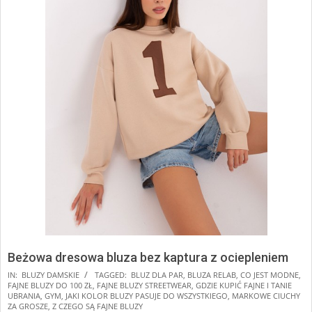
Beżowa dresowa bluza bez kaptura z ociepleniem
2024-
IN:
BLUZY DAMSKIE
TAGGED:
BLUZ DLA PAR
,
BLUZA RELAB
,
CO JEST MODNE
,
FAJNE BLUZY DO 100 ZŁ
,
FAJNE BLUZY STREETWEAR
,
GDZIE KUPIĆ FAJNE I TANIE
09-
UBRANIA
,
GYM
,
JAKI KOLOR BLUZY PASUJE DO WSZYSTKIEGO
,
MARKOWE CIUCHY
14
ZA GROSZE
,
Z CZEGO SĄ FAJNE BLUZY