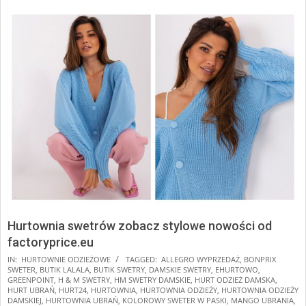
Hurtownia swetrów zobacz stylowe nowości od
factoryprice.eu
2026-
IN:
HURTOWNIE ODZIEŻOWE
TAGGED:
ALLEGRO WYPRZEDAŻ
,
BONPRIX
SWETER
,
BUTIK LALALA
,
BUTIK SWETRY
,
DAMSKIE SWETRY
,
EHURTOWO
,
01-
GREENPOINT
,
H & M SWETRY
,
HM SWETRY DAMSKIE
,
HURT ODZIEŻ DAMSKA
,
28
HURT UBRAŃ
,
HURT24
,
HURTOWNIA
,
HURTOWNIA ODZIEŻY
,
HURTOWNIA ODZIEŻY
DAMSKIEJ
,
HURTOWNIA UBRAŃ
,
KOLOROWY SWETER W PASKI
,
MANGO UBRANIA
,