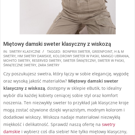
Miętowy damski sweter klasyczny z wiskozą
2025-
IN:
SWETRY KLASYCZNE
TAGGED:
BONPRIX SWETER
,
GREENPOINT
,
H & M
SWETRY
,
HM SWETRY DAMSKIE
,
KOLOROWY SWETER W PASKI
,
MANGO UBRANIA
,
11-
MOHITO SWETRY
,
RESERVED SWETRY
,
SWETER ŚWIĄTECZNY
,
SWETER W PASKI
,
20
ŚWIĄTECZNE SWETRY
,
ZARA SWETRY
Czy poszukujesz swetra, który łączy w sobie elegancję, wygodę
oraz wysoką jakość materiałów?
Miętowy damski sweter
klasyczny z wiskozą
, dostępny w sklepie eButik, to idealny
wybór dla każdej kobiety ceniącej sobie styl oraz komfort
noszenia. Ten niezwykły sweter to przykład jak klasyczne kroje
mogą zostać ożywione dzięki wyrazistym, modnym kolorom i
dodatkowi wiskozy. Wiskoza nadaje materiałowi niezwykłą
miękkość i delikatność. Sprawdź naszą ofertę na
swetry
damskie
i wybierz coś dla siebie! Nie tylko miętowy klasyczny,