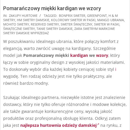
Pomarańczowy miękki kardigan we wzory
2025-
IN:
ZAKUPY HURTOWE
TAGGED:
BONPRIX SWETER
,
GREENPOINT
,
H & M
SWETRY
,
HM SWETRY DAMSKIE
,
KOLOROWY SWETER W PASKI
,
MANGO UBRANIA
,
11-
MOHITO SWETRY
,
RESERVED SWETRY
,
SWETER ŚWIĄTECZNY
,
SWETER W PASKI
,
17
ŚWIĄTECZNE SWETRY
,
TANIE SWETRY DAMSKIE
,
ZARA SWETRYM MARKOWE
SWETRY DAMSKIE WYPRZEDAŻ
W poszukiwaniu idealnego ubrania, które połączy komfort z
elegancją, warto zwrócić uwagę na kardigany. Szczególnie
model jak
Pomarańczowy miękki
kardigan
we
wzory
, który
łączy w sobie oryginalny design z wysokiej jakości materiałami.
To doskonały wybór dla każdej kobiety ceniącej sobie styl
i
wygodę. Ten rodzaj odzieży jest nie tylko praktyczny, ale
również bardzo modny.
Szukając idealnego partnera, niezwykle istotne jest znalezienie
dostawcy, który nie tylko oferuje różnorodne i modowe kolekcje,
ale także gwarantuje konkurencyjne ceny, wysoką jakość
produktów oraz profesjonalną obsługę klienta. Odkryj zatem
jaka jest
najlepsza hurtownia odzieży damskiej
na rynku, z