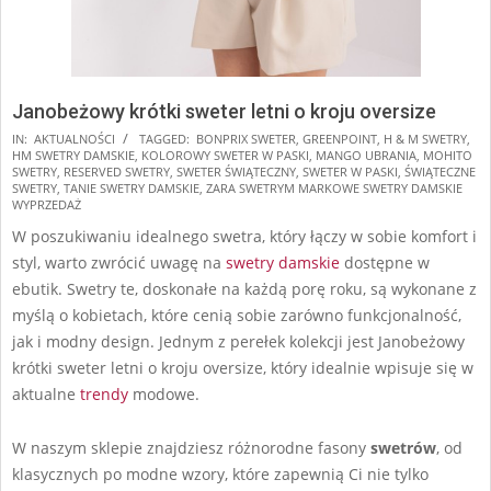
Janobeżowy krótki sweter letni o kroju oversize
2025-
IN:
AKTUALNOŚCI
TAGGED:
BONPRIX SWETER
,
GREENPOINT
,
H & M SWETRY
,
HM SWETRY DAMSKIE
,
KOLOROWY SWETER W PASKI
,
MANGO UBRANIA
,
MOHITO
11-
SWETRY
,
RESERVED SWETRY
,
SWETER ŚWIĄTECZNY
,
SWETER W PASKI
,
ŚWIĄTECZNE
16
SWETRY
,
TANIE SWETRY DAMSKIE
,
ZARA SWETRYM MARKOWE SWETRY DAMSKIE
WYPRZEDAŻ
W poszukiwaniu idealnego swetra, który łączy w sobie komfort i
styl, warto zwrócić uwagę na
swetry damskie
dostępne w
ebutik. Swetry te, doskonałe na każdą porę roku, są wykonane z
myślą o kobietach, które cenią sobie zarówno funkcjonalność,
jak i modny design. Jednym z perełek kolekcji jest Janobeżowy
krótki sweter letni o kroju oversize, który idealnie wpisuje się w
aktualne
trendy
modowe.
W naszym sklepie znajdziesz różnorodne fasony
swetrów
, od
klasycznych po modne wzory, które zapewnią Ci nie tylko