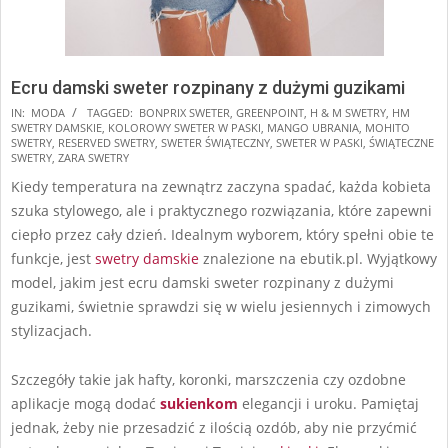
Ecru damski sweter rozpinany z dużymi guzikami
2025-
IN:
MODA
TAGGED:
BONPRIX SWETER
,
GREENPOINT
,
H & M SWETRY
,
HM
SWETRY DAMSKIE
,
KOLOROWY SWETER W PASKI
,
MANGO UBRANIA
,
MOHITO
11-
SWETRY
,
RESERVED SWETRY
,
SWETER ŚWIĄTECZNY
,
SWETER W PASKI
,
ŚWIĄTECZNE
20
SWETRY
,
ZARA SWETRY
Kiedy temperatura na zewnątrz zaczyna spadać, każda kobieta
szuka stylowego, ale i praktycznego rozwiązania, które zapewni
ciepło przez cały dzień. Idealnym wyborem, który spełni obie te
funkcje, jest
swetry damskie
znalezione na ebutik.pl. Wyjątkowy
model, jakim jest ecru damski sweter rozpinany z dużymi
guzikami, świetnie sprawdzi się w wielu jesiennych i zimowych
stylizacjach.
Szczegóły takie jak hafty, koronki, marszczenia czy ozdobne
aplikacje mogą dodać
sukienkom
elegancji i uroku. Pamiętaj
jednak, żeby nie przesadzić z ilością ozdób, aby nie przyćmić