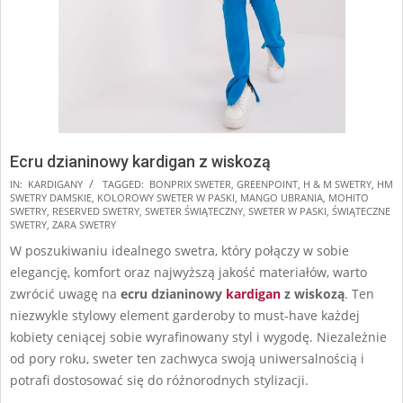
Ecru dzianinowy kardigan z wiskozą
2025-
IN:
KARDIGANY
TAGGED:
BONPRIX SWETER
,
GREENPOINT
,
H & M SWETRY
,
HM
SWETRY DAMSKIE
,
KOLOROWY SWETER W PASKI
,
MANGO UBRANIA
,
MOHITO
11-
SWETRY
,
RESERVED SWETRY
,
SWETER ŚWIĄTECZNY
,
SWETER W PASKI
,
ŚWIĄTECZNE
20
SWETRY
,
ZARA SWETRY
W poszukiwaniu idealnego swetra, który połączy w sobie
elegancję, komfort oraz najwyższą jakość materiałów, warto
zwrócić uwagę na
ecru dzianinowy
kardigan
z wiskozą
. Ten
niezwykle stylowy element garderoby to must-have każdej
kobiety ceniącej sobie wyrafinowany styl i wygodę. Niezależnie
od pory roku, sweter ten zachwyca swoją uniwersalnością i
potrafi dostosować się do różnorodnych stylizacji.