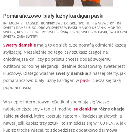
Pomarańczowo-biały luźny kardigan paski
2025-
IN:
MODA
TAGGED:
BONPRIX SWETER
,
GREENPOINT
,
H & M SWETRY
,
HM
SWETRY DAMSKIE
,
KOLOROWY SWETER W PASKI
,
MANGO UBRANIA
,
MOHITO
11-
SWETRY
,
RESERVED SWETRY
,
SWETER ŚWIĄTECZNY
,
SWETER W PASKI
,
ŚWIĄTECZNE
20
SWETRY
,
ZARA SWETRY
Swetry damskie
mają to do siebie, że potrafią odmienić każdą
stylizację. Niezależnie od tego, czy szukasz czegoś na
chłodniejsze dni, czy po prostu chcesz dodać swojemu
outfitowi odrobinę elegancji, idealnie dopasowany sweter jest
kluczowy. Dlatego właśnie
swetry damskie
z naszej oferty, jak
pomarańczowo-biały luźny kardigan w
paski
, cieszą się taką
popularnością.
W sklepie internetowym eButik.pl spełniają się Wasze
najpiękniejsze sny – tanie i modne
sukienki
na różne okazje
.
Takie
sukienki
, które kosztują raptem kilkadziesiąt złotych, a
nawet jeśli kupisz trzy sztuki, to zmieścisz się w 100 PLN. A jak
kupisz trochę więcej, to zdobędziesz dodatkowo darmową