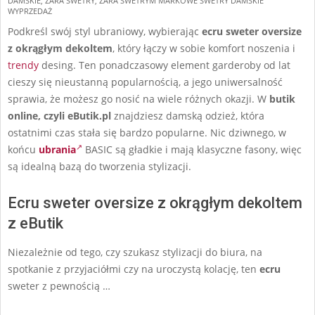
DAMSKIE
,
ZARA SWETRY
,
ZARA SWETRYM MARKOWE SWETRY DAMSKIE
WYPRZEDAŻ
Podkreśl swój styl ubraniowy, wybierając
ecru sweter oversize
z okrągłym dekoltem
, który łączy w sobie komfort noszenia i
trendy
desing. Ten ponadczasowy element garderoby od lat
cieszy się nieustanną popularnością, a jego uniwersalność
sprawia, że możesz go nosić na wiele różnych okazji. W
butik
online, czyli eButik.pl
znajdziesz damską odzież, która
ostatnimi czas stała się bardzo popularne. Nic dziwnego, w
końcu
ubrania
BASIC są gładkie i mają klasyczne fasony, więc
są idealną bazą do tworzenia stylizacji.
Ecru sweter oversize z okrągłym dekoltem
z eButik
Niezależnie od tego, czy szukasz stylizacji do biura, na
spotkanie z przyjaciółmi czy na uroczystą kolację, ten
ecru
sweter z pewnością …