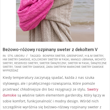
Beżowo-różowy rozpinany sweter z dekoltem V
2025-
IN:
STYL UBIORU
TAGGED:
BONPRIX SWETER
,
GREENPOINT
,
H & M SWETRY
,
HM SWETRY DAMSKIE
,
KOLOROWY SWETER W PASKI
,
MANGO UBRANIA
,
MOHITO
11-
SWETRY
,
RESERVED SWETRY
,
SWETER ŚWIĄTECZNY
,
SWETER W PASKI
,
ŚWIĄTECZNE
06
SWETRY
,
TANIE SWETRY DAMSKIE
,
ZARA SWETRYM MARKOWE SWETRY DAMSKIE
WYPRZEDAŻ
Kiedy temperatury zaczynają spadać, każda z nas szuka
stylowego, ale i praktycznego rozwiązania, które pomoże
przetrwać chłodniejsze dni bez rezygnacji ze stylu.
Swetry
damskie
są właśnie takim elementem garderoby, który łączy w
sobie komfort, funkcjonalność i modny design. Wśród nich
szczególnie wyróżnia się beżowo-różowy rozpinany sweter z