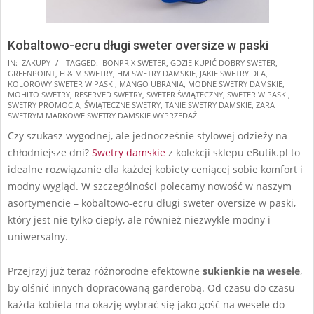
Kobaltowo-ecru długi sweter oversize w paski
2025-
IN:
ZAKUPY
TAGGED:
BONPRIX SWETER
,
GDZIE KUPIĆ DOBRY SWETER
,
GREENPOINT
,
H & M SWETRY
,
HM SWETRY DAMSKIE
,
JAKIE SWETRY DLA
,
11-
KOLOROWY SWETER W PASKI
,
MANGO UBRANIA
,
MODNE SWETRY DAMSKIE
,
07
MOHITO SWETRY
,
RESERVED SWETRY
,
SWETER ŚWIĄTECZNY
,
SWETER W PASKI
,
SWETRY PROMOCJA
,
ŚWIĄTECZNE SWETRY
,
TANIE SWETRY DAMSKIE
,
ZARA
SWETRYM MARKOWE SWETRY DAMSKIE WYPRZEDAŻ
Czy szukasz wygodnej, ale jednocześnie stylowej odzieży na
chłodniejsze dni?
Swetry damskie
z kolekcji sklepu eButik.pl to
idealne rozwiązanie dla każdej kobiety ceniącej sobie komfort i
modny wygląd. W szczególności polecamy nowość w naszym
asortymencie – kobaltowo-ecru długi sweter oversize w paski,
który jest nie tylko ciepły, ale również niezwykle modny i
uniwersalny.
Przejrzyj już teraz różnorodne efektowne
sukienkie na wesele
,
by olśnić innych dopracowaną garderobą. Od czasu do czasu
każda kobieta ma okazję wybrać się jako gość na wesele do