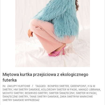
Miętowa kurtka przejściowa z ekologicznego
futerka
2025-
IN:
ZAKUPY HURTOWE
TAGGED:
BONPRIX SWETER
,
GREENPOINT
,
H & M
SWETRY
,
HM SWETRY DAMSKIE
,
KOLOROWY SWETER W PASKI
,
MANGO UBRANIA
,
11-
MOHITO SWETRY
,
RESERVED SWETRY
,
SWETER ŚWIĄTECZNY
,
SWETER W PASKI
,
09
ŚWIĄTECZNE SWETRY
,
TANIE SWETRY DAMSKIE
,
ZARA SWETRYM MARKOWE
SWETRY DAMSKIE WYPRZEDAŻ