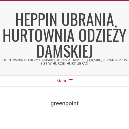
Skip
HEPPIN UBRANIA
to
content
HURTOWNIA ODZIEŻY
DAMSKIEJ
HURTOWNIA ODZIEŻY DAMSKIEJ UBRANIA DAMSKIE I MĘSKIE, UBRANIA PLUS
SIZE W HURCIE, HURT UBRAŃ
Secondary
Menu
Navigation
Menu
greenpoint