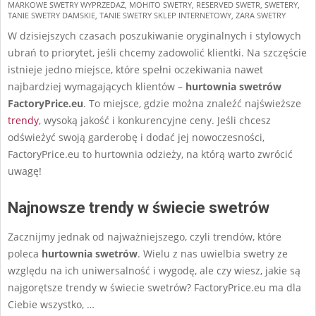
MARKOWE SWETRY WYPRZEDAŻ
,
MOHITO SWETRY
,
RESERVED SWETR
,
SWETERY
,
TANIE SWETRY DAMSKIE
,
TANIE SWETRY SKLEP INTERNETOWY
,
ZARA SWETRY
W dzisiejszych czasach poszukiwanie oryginalnych i stylowych
ubrań to priorytet, jeśli chcemy zadowolić klientki. Na szczęście
istnieje jedno miejsce, które spełni oczekiwania nawet
najbardziej wymagających klientów –
hurtownia swetrów
FactoryPrice.eu
. To miejsce, gdzie można znaleźć najświeższe
trendy
, wysoką jakość i konkurencyjne ceny. Jeśli chcesz
odświeżyć swoją garderobę i dodać jej nowoczesności,
FactoryPrice.eu to
hurtownia odzieży
, na którą warto zwrócić
uwagę!
Najnowsze trendy w świecie swetrów
Zacznijmy jednak od najważniejszego, czyli trendów, które
poleca
hurtownia swetrów
. Wielu z nas uwielbia swetry ze
względu na ich uniwersalność i wygodę, ale czy wiesz, jakie są
najgorętsze trendy w świecie swetrów? FactoryPrice.eu ma dla
Ciebie wszystko,
…