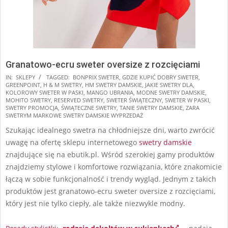
Granatowo-ecru sweter oversize z rozcięciami
2025-
IN:
SKLEPY
TAGGED:
BONPRIX SWETER
,
GDZIE KUPIĆ DOBRY SWETER
,
GREENPOINT
,
H & M SWETRY
,
HM SWETRY DAMSKIE
,
JAKIE SWETRY DLA
,
11-
KOLOROWY SWETER W PASKI
,
MANGO UBRANIA
,
MODNE SWETRY DAMSKIE
,
10
MOHITO SWETRY
,
RESERVED SWETRY
,
SWETER ŚWIĄTECZNY
,
SWETER W PASKI
,
SWETRY PROMOCJA
,
ŚWIĄTECZNE SWETRY
,
TANIE SWETRY DAMSKIE
,
ZARA
SWETRYM MARKOWE SWETRY DAMSKIE WYPRZEDAŻ
Szukając idealnego swetra na chłodniejsze dni, warto zwrócić
uwagę na ofertę sklepu internetowego
swetry damskie
znajdujące się na ebutik.pl. Wśród szerokiej gamy produktów
znajdziemy stylowe i komfortowe rozwiązania, które znakomicie
łączą w sobie funkcjonalność i trendy wygląd. Jednym z takich
produktów jest granatowo-ecru sweter oversize z rozcięciami,
który jest nie tylko ciepły, ale także niezwykle modny.