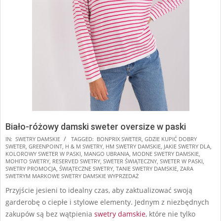
Biało-różowy damski sweter oversize w paski
2025-
IN:
SWETRY DAMSKIE
TAGGED:
BONPRIX SWETER
,
GDZIE KUPIĆ DOBRY
SWETER
,
GREENPOINT
,
H & M SWETRY
,
HM SWETRY DAMSKIE
,
JAKIE SWETRY DLA
,
11-
KOLOROWY SWETER W PASKI
,
MANGO UBRANIA
,
MODNE SWETRY DAMSKIE
,
17
MOHITO SWETRY
,
RESERVED SWETRY
,
SWETER ŚWIĄTECZNY
,
SWETER W PASKI
,
SWETRY PROMOCJA
,
ŚWIĄTECZNE SWETRY
,
TANIE SWETRY DAMSKIE
,
ZARA
SWETRYM MARKOWE SWETRY DAMSKIE WYPRZEDAŻ
Przyjście jesieni to idealny czas, aby zaktualizować swoją
garderobę o ciepłe i stylowe elementy. Jednym z niezbędnych
zakupów są bez wątpienia
swetry damskie
, które nie tylko