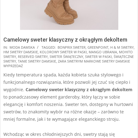
Camelowy sweter klasyczny z okrągłym dekoltem
2025-
IN:
MODA DAMSKA
TAGGED:
BONPRIX SWETER
,
GREENPOINT
,
H & M SWETRY
,
HM SWETRY DAMSKIE
,
KOLOROWY SWETER W PASKI
,
MANGO UBRANIA
,
MOHITO
11-
SWETRY
,
RESERVED SWETRY
,
SWETER ŚWIĄTECZNY
,
SWETER W PASKI
,
ŚWIĄTECZNE
07
SWETRY
,
TANIE SWETRY DAMSKIE
,
ZARA SWETRYM MARKOWE SWETRY DAMSKIE
WYPRZEDAŻ
Kiedy temperatura spada, każda kobieta szuka stylowego i
funkcjonalnego rozwiązania, które pozwoli jej czuć się ciepło i
wygodnie.
Camelowy sweter klasyczny z okrągłym dekoltem
to ponadczasowy element garderoby, który łączy w sobie
elegancję i komfort noszenia. Sweter ten, dostępny w hurtowni
swetrów, to znakomity wybór na różne okazje – zarówno te
mniej formalne, jak i te wymagające eleganckiego stroju.
Wchodząc w okres chłodniejszych dni, swetry stają się