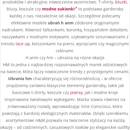
produktów i atrakcyjne, nowoczesne wzornictwo. T-shirty,
bluzki
,
bluzy, koszule czy
modne sukienki
to podstawa garderoby
każdej z nas, niezależnie od okazji. Szczególnie polecamy
efektowne modele
ubrań h anm
zdobione oryginalnymi
nadrukami. Również falbankami, koronką, hiszpańskim dekoltem,
naszywkami z modnymi motywami, szykownymi sznurowaniami z
trendu
lace up
, kieszonkami na piersi, wycięciami czy magicznymi
cekinami.
H anm czy hm – ubrania na rózne okazje
HM to jedna z najbardziej rozpoznawalnych marek odzieżowych
na świecie, która łączy nowoczesne trendy z przystępnymi cenami.
Ubrania hm
charakteryzują się różnorodnością – w ofercie
znajdziemy zarówno klasyczne elementy garderoby, takie jak
basicowe t-shirty, koszule czy
jeansy
, jak i modne kroje
inspirowane światowymi wybiegami. Marka stawia również na
zrównoważony rozwój, wprowadzając linie Conscious, które
powstają z bardziej ekologicznych materiałów. Dzięki szerokiemu
asortymentowi H&M pozwala na tworzenie stylizacji na każdą
okazję – od codziennych, casualowych looków po eleganckie outfity