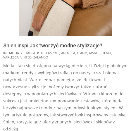
Shien inspi Jak tworzyć modne stylizacje?
2025-
IN:
MODA
TAGGED:
ALI EKSPRES
,
ANDŻELA
,
H ANM
,
MSNGR
,
TEMU
,
VARLESCA
,
VINTED
,
ZALANDO
08-
Moda stała się dostępna na wyciągnięcie ręki. Dzięki globalnym
22
markom trendy z wybiegów trafiają do naszych szaf niemal
natychmiast. Warto jednak pamiętać, że efektowne i
nowoczesne stylizacje możemy tworzyć także z ubrań
dostępnych w popularnych sieciówkach. W końcu kluczem do
sukcesu jest umiejętne komponowanie zestawów, które będą
łączyły najnowsze trendy z naszym indywidualnym stylem. W
tym artykule pokażemy, jak stworzyć look inspirowany estetyką
Shien, korzystając z oferty znanych sieciówek i sklepów z
odzieżą.