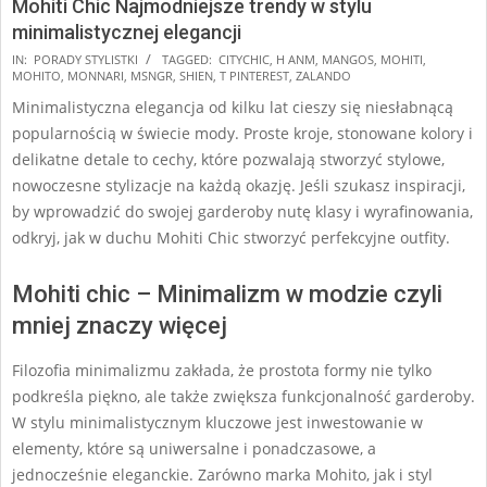
Mohiti Chic Najmodniejsze trendy w stylu
minimalistycznej elegancji
2024-
IN:
PORADY STYLISTKI
TAGGED:
CITYCHIC
,
H ANM
,
MANGOS
,
MOHITI
,
MOHITO
,
MONNARI
,
MSNGR
,
SHIEN
,
T PINTEREST
,
ZALANDO
12-
Minimalistyczna elegancja od kilku lat cieszy się niesłabnącą
18
popularnością w świecie mody. Proste kroje, stonowane kolory i
delikatne detale to cechy, które pozwalają stworzyć stylowe,
nowoczesne stylizacje na każdą okazję. Jeśli szukasz inspiracji,
by wprowadzić do swojej garderoby nutę klasy i wyrafinowania,
odkryj, jak w duchu Mohiti Chic stworzyć perfekcyjne outfity.
Mohiti chic – Minimalizm w modzie czyli
mniej znaczy więcej
Filozofia minimalizmu zakłada, że prostota formy nie tylko
podkreśla piękno, ale także zwiększa funkcjonalność garderoby.
W stylu minimalistycznym kluczowe jest inwestowanie w
elementy, które są uniwersalne i ponadczasowe, a
jednocześnie eleganckie. Zarówno marka Mohito, jak i styl