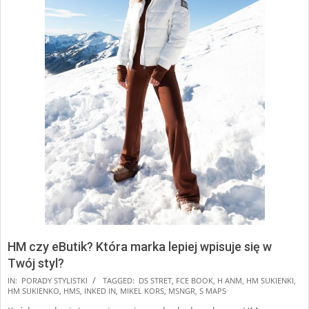
HM czy eButik? Która marka lepiej wpisuje się w
Twój styl?
2024-
IN:
PORADY STYLISTKI
TAGGED:
DS STRET
,
FCE BOOK
,
H ANM
,
HM SUKIENKI
,
HM SUKIENKO
,
HMS
,
INKED IN
,
MIKEL KORS
,
MSNGR
,
S MAPS
12-