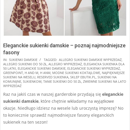
Eleganckie sukienki damskie – poznaj najmodniejsze
fasony
2025-
IN:
SUKIENKI DAMSKIE
TAGGED:
ALLEGRO SUKIENKI DAMSKIE WYPRZEDAŻ
,
ALLEGRO SUKIENKI DO 50 ZŁ
,
ALLEGRO WYPRZEDAŻ
,
ELEGANCKA SUKIENKA DLA
01-
50 LATKI
,
ELEGANCKIE SUKIENKI DAMSKIE
,
ELEGANCKIE SUKIENKI WYPRZEDAŻ
,
16
GREENPOINT
,
H AND M
,
H ANM
,
MODNE SUKIENKI KOKTAJLOWE
,
NAJPIĘKNIEJSZE
SUKIENKI NA WESELU
,
RESERVED SUKIENKA
,
SKLEP EBUTIK.PL
,
SUKIENKI NA
KOMUNIJNE
,
SUKIENKOM
,
TANIE SUKIENKI DO 50 ZŁ
,
ZWIEWNE SUKIENKI NA LATO
WYPRZEDAŻ
Raz na jakiś czas w naszej garderobie przydają się
eleganckie
sukienki damskie
, które chętnie wkładamy na wyjątkowe
okazje. Niedługo idziesz na wesele lub uroczystą imprezę? No
to koniecznie sprawdź najmodniejsze fasony eleganckich
sukienek na ten sezon!