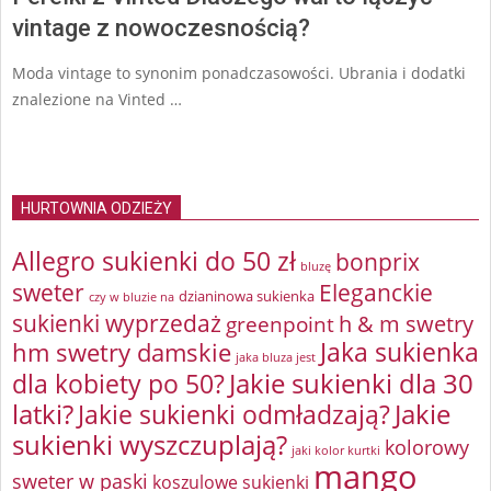
vintage z nowoczesnością?
Moda vintage to synonim ponadczasowości. Ubrania i dodatki
znalezione na Vinted …
HURTOWNIA ODZIEŻY
Allegro sukienki do 50 zł
bonprix
bluzę
sweter
Eleganckie
dzianinowa sukienka
czy w bluzie na
sukienki wyprzedaż
greenpoint
h & m swetry
Jaka sukienka
hm swetry damskie
jaka bluza jest
Jakie sukienki dla 30
dla kobiety po 50?
latki?
Jakie sukienki odmładzają?
Jakie
sukienki wyszczuplają?
kolorowy
jaki kolor kurtki
mango
sweter w paski
koszulowe sukienki