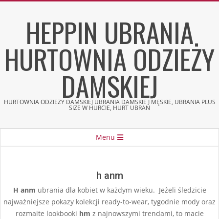
Skip
HEPPIN UBRANIA
to
content
HURTOWNIA ODZIEŻY
DAMSKIEJ
HURTOWNIA ODZIEŻY DAMSKIEJ UBRANIA DAMSKIE I MĘSKIE, UBRANIA PLUS
SIZE W HURCIE, HURT UBRAŃ
Secondary
Menu
Navigation
Menu
h anm
H anm
ubrania dla kobiet w każdym wieku. Jeżeli śledzicie
najważniejsze pokazy kolekcji ready-to-wear, tygodnie mody oraz
rozmaite lookbooki
hm
z najnowszymi trendami, to macie