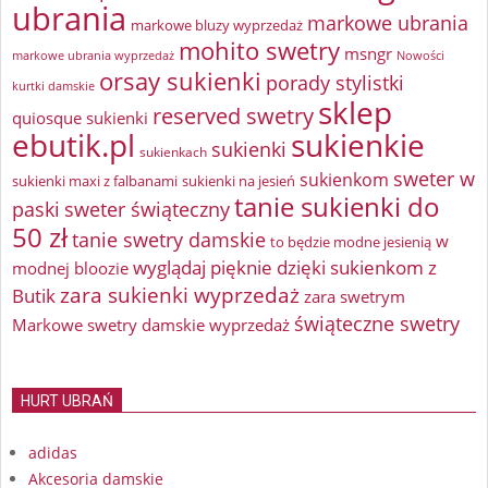
ubrania
markowe ubrania
markowe bluzy wyprzedaż
mohito swetry
msngr
markowe ubrania wyprzedaż
Nowości
orsay sukienki
porady stylistki
kurtki damskie
sklep
reserved swetry
quiosque sukienki
ebutik.pl
sukienkie
sukienki
sukienkach
sweter w
sukienkom
sukienki maxi z falbanami
sukienki na jesień
tanie sukienki do
paski
sweter świąteczny
50 zł
tanie swetry damskie
w
to będzie modne jesienią
wyglądaj pięknie dzięki sukienkom z
modnej bloozie
zara sukienki wyprzedaż
Butik
zara swetrym
świąteczne swetry
Markowe swetry damskie wyprzedaż
HURT UBRAŃ
adidas
Akcesoria damskie