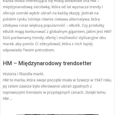
Każda osoba interesująca się modą doskonale zna HM –
31
międzynarodową sieciówkę, która od lat wyznacza trendy i
oferuje szeroki wybór ubrań na każdą okazję. Jednak na
polskim rynku istnieje równie ciekawa alternatywa, która
zdobywa coraz większą popularność – eButik. Czy produkty
eButik mogą konkurować z globalnym gigantem, jakim jest HM?
Dziś porównamy trendy, ofertę i możliwości stylizacyjne obu
marek, aby pomóc Ci zdecydować, która z nich lepiej
odpowiada Twoim potrzebom.
HM – Międzynarodowy trendsetter
Historia i filozofia marki.
HM to marka, która swoje początki miała w Szwecji w 1947 roku.
Jej celem zawsze było oferowanie ubrań zgodnych z
najnowszymi trendami w przystępnych cenach. Dzięki temu
HM …