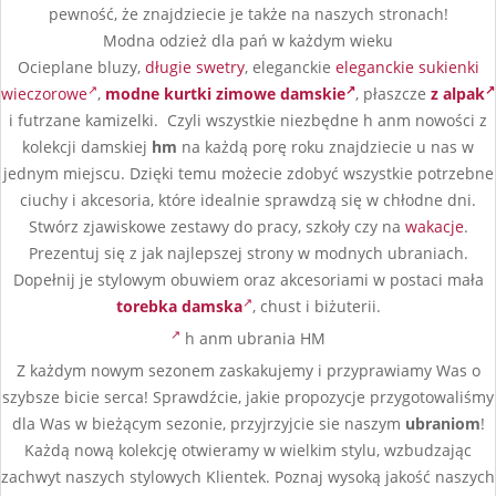
pewność, że znajdziecie je także na naszych stronach!
Modna odzież dla pań w każdym wieku
Ocieplane bluzy,
długie swetry
, eleganckie
eleganckie sukienki
wieczorowe
,
modne kurtki zimowe damskie
, płaszcze
z alpak
i futrzane kamizelki. Czyli wszystkie niezbędne h anm nowości z
kolekcji damskiej
hm
na każdą porę roku znajdziecie u nas w
jednym miejscu. Dzięki temu możecie zdobyć wszystkie potrzebne
ciuchy i akcesoria, które idealnie sprawdzą się w chłodne dni.
Stwórz zjawiskowe zestawy do pracy, szkoły czy na
wakacje
.
Prezentuj się z jak najlepszej strony w modnych ubraniach.
Dopełnij je stylowym obuwiem oraz akcesoriami w postaci mała
torebka damska
, chust i biżuterii.
h anm ubrania HM
Z każdym nowym sezonem zaskakujemy i przyprawiamy Was o
szybsze bicie serca! Sprawdźcie, jakie propozycje przygotowaliśmy
dla Was w bieżącym sezonie, przyjrzyjcie sie naszym
ubraniom
!
Każdą nową kolekcję otwieramy w wielkim stylu, wzbudzając
zachwyt naszych stylowych Klientek. Poznaj wysoką jakość naszych