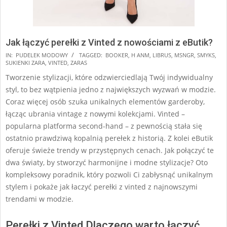
Jak łączyć perełki z Vinted z nowościami z eButik?
2024-
IN:
PUDELEK MODOWY
TAGGED:
BOOKER
,
H ANM
,
LIBRUS
,
MSNGR
,
SMYKS
,
SUKIENKI ZARA
,
VINTED
,
ZARAS
12-
Tworzenie stylizacji, które odzwierciedlają Twój indywidualny
16
styl, to bez wątpienia jedno z największych wyzwań w modzie.
Coraz więcej osób szuka unikalnych elementów garderoby,
łącząc ubrania vintage z nowymi kolekcjami. Vinted –
popularna platforma second-hand – z pewnością stała się
ostatnio prawdziwą kopalnią perełek z historią. Z kolei eButik
oferuje świeże trendy w przystępnych cenach. Jak połączyć te
dwa światy, by stworzyć harmonijne i modne stylizacje? Oto
kompleksowy poradnik, który pozwoli Ci zabłysnąć unikalnym
stylem i pokaże jak łaczyć perełki z vinted z najnowszymi
trendami w modzie.
Perełki z Vinted Dlaczego warto łączyć