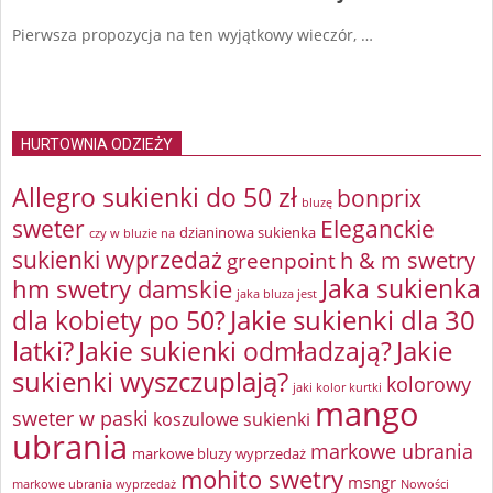
Pierwsza propozycja na ten wyjątkowy wieczór, …
HURTOWNIA ODZIEŻY
Allegro sukienki do 50 zł
bonprix
bluzę
sweter
Eleganckie
dzianinowa sukienka
czy w bluzie na
sukienki wyprzedaż
greenpoint
h & m swetry
Jaka sukienka
hm swetry damskie
jaka bluza jest
Jakie sukienki dla 30
dla kobiety po 50?
latki?
Jakie sukienki odmładzają?
Jakie
sukienki wyszczuplają?
kolorowy
jaki kolor kurtki
mango
sweter w paski
koszulowe sukienki
ubrania
markowe ubrania
markowe bluzy wyprzedaż
mohito swetry
msngr
markowe ubrania wyprzedaż
Nowości