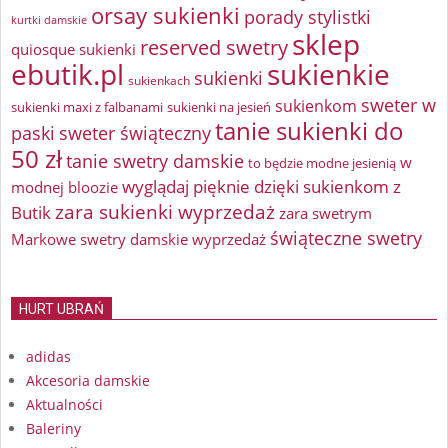
orsay sukienki
porady stylistki
kurtki damskie
sklep
reserved swetry
quiosque sukienki
ebutik.pl
sukienkie
sukienki
sukienkach
sweter w
sukienkom
sukienki maxi z falbanami
sukienki na jesień
tanie sukienki do
paski
sweter świąteczny
50 zł
tanie swetry damskie
w
to będzie modne jesienią
wyglądaj pięknie dzięki sukienkom z
modnej bloozie
zara sukienki wyprzedaż
Butik
zara swetrym
świąteczne swetry
Markowe swetry damskie wyprzedaż
HURT UBRAŃ
adidas
Akcesoria damskie
Aktualności
Baleriny