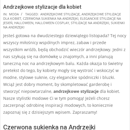
Andrzejkowe stylizacje dla kobiet
2024-
IN:
MODA
TAGGED:
ANDRZEJKOWE STYLIZACJE
,
ANDRZEJKOWE STYLIZACJE
DLA KOBIET
,
CZERWONA SUKIENKA NA ANDRZEJKI
,
ELEGANCKIE STYLIZACJE NA
11-
JESIEŃ
,
HALLOWEEN
,
HALLOWEEN COSPLAY
,
STYLIZACJE NA ANDRZEJKI
,
SUKIENKI
15
NA ANDRZEJKI
Jesteś gotowa na dwudziestego dziewiątego listopada? Tej nocy
wszyscy miłośnicy wspólnych imprez, zabaw i przede
wszystkim wróżb, będą obchodzić wieczór andrzejkowy. Jedni z
nas szykują się na domówkę u znajomych, a inni planują
taneczną noc na andrzejkowym balu. Każda okazja to świetny
pretekst do tego, by kobiety mogły się wystroić i wskoczyć w
modne, stylowe suknie, czy eleganckie spódniczki i bluzki.
Wciąż jest dobry moment, by skompletować garderobę i
stworzyć niepowtarzalne,
andrzejkowe stylizacje
dla kobiet.
Nasze stylistki modowe Ci w tym pomogą! Jeżeli chcesz
zaczerpnąć odrobinę inspiracji modowych, to koniecznie
zapoznaj się z dzisiejszym wpisem. Zapraszamy!
Czerwona sukienka na Andrzejki