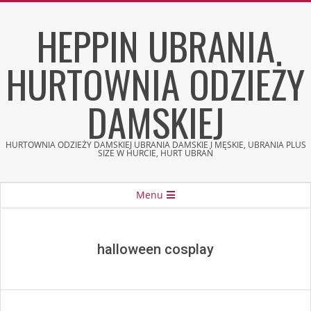
Skip
HEPPIN UBRANIA
to
content
HURTOWNIA ODZIEŻY
DAMSKIEJ
HURTOWNIA ODZIEŻY DAMSKIEJ UBRANIA DAMSKIE I MĘSKIE, UBRANIA PLUS
SIZE W HURCIE, HURT UBRAŃ
Secondary
Menu
Navigation
Menu
halloween cosplay