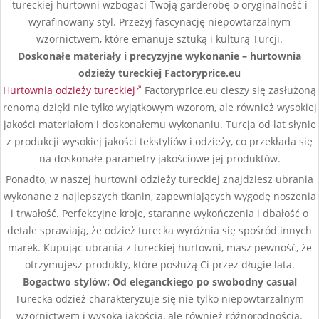
tureckiej hurtowni wzbogaci Twoją garderobę o oryginalność i
wyrafinowany styl. Przeżyj fascynację niepowtarzalnym
wzornictwem, które emanuje sztuką i kulturą Turcji.
Doskonałe materiały i precyzyjne wykonanie – hurtownia
odzieży tureckiej Factoryprice.eu
Hurtownia odzieży tureckiej
Factoryprice.eu cieszy się zasłużoną
renomą dzięki nie tylko wyjątkowym wzorom, ale również wysokiej
jakości materiałom i doskonałemu wykonaniu. Turcja od lat słynie
z produkcji wysokiej jakości tekstyliów i odzieży, co przekłada się
na doskonałe parametry jakościowe jej produktów.
Ponadto, w naszej hurtowni odzieży tureckiej znajdziesz ubrania
wykonane z najlepszych tkanin, zapewniających wygodę noszenia
i trwałość. Perfekcyjne kroje, staranne wykończenia i dbałość o
detale sprawiają, że odzież turecka wyróżnia się spośród innych
marek. Kupując ubrania z tureckiej hurtowni, masz pewność, że
otrzymujesz produkty, które posłużą Ci przez długie lata.
Bogactwo stylów: Od eleganckiego po swobodny casual
Turecka odzież charakteryzuje się nie tylko niepowtarzalnym
wzornictwem i wysoką jakością, ale również różnorodnością.