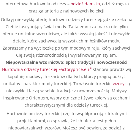
internetowa hurtownia odzieży –
odzież damska
, odzież męska
oraz galanteria z najnowszych kolekcji
Odkryj niezwykłą ofertę hurtowni odzieży tureckiej, gdzie czeka na
Ciebie fascynujący świat mody. Ta tajemnicza marka nie tylko
oferuje unikalne wzornictwo, ale także wysoką jakość i niezwykłe
detale, które zachwycają wszystkich miłośników mody.
Zapraszamy na wycieczkę po tym modowym raju, który zachwyci
Cię swoją różnorodnością i wyrafinowanym stylem.
Niepowtarzalne wzornictwo: Splot tradycji i nowoczesności
Hurtownia odzieży tureckiej Factoryprice.eu
stanowi prawdziwą
kopalnię modowych skarbów dla tych, którzy pragną odkryć
unikalny charakter mody tureckiej. To właśnie tureckie
wzory
są
niezwykłe i łączą w sobie tradycję z nowoczesnością. Motywy
inspirowane Orientem, wzory etniczne i żywe kolory są cechami
charakterystycznymi dla odzieży tureckiej.
Hurtownie odzieży tureckiej często współpracują z lokalnymi
projektantami, co sprawia, że ich oferta jest pełna
niepowtarzalnych wzorów. Możesz być pewien, że odzież z