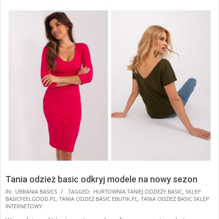
Tania odzież basic odkryj modele na nowy sezon
2025-
IN:
UBRANIA BASICS
TAGGED:
HURTOWNIA TANIEJ ODZIEŻY BASIC
,
SKLEP
BASICFEELGOOD.PL
,
TANIA ODZIEŻ BASIC EBUTIK.PL
,
TANIA ODZIEŻ BASIC SKLEP
12-
INTERNETOWY
04