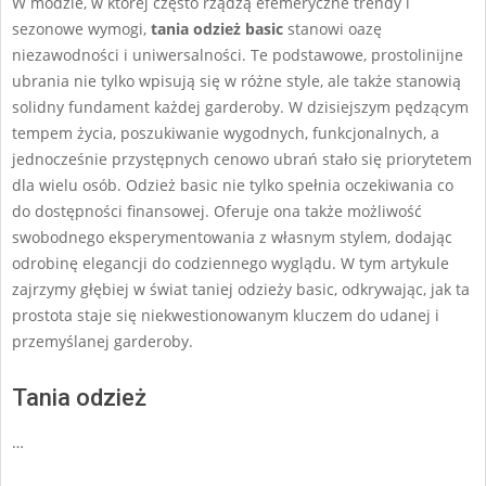
W modzie, w której często rządzą efemeryczne trendy i
sezonowe wymogi,
tania odzież basic
stanowi oazę
niezawodności i uniwersalności. Te podstawowe, prostolinijne
ubrania nie tylko wpisują się w różne style, ale także stanowią
solidny fundament każdej garderoby. W dzisiejszym pędzącym
tempem życia, poszukiwanie wygodnych, funkcjonalnych, a
jednocześnie przystępnych cenowo ubrań stało się priorytetem
dla wielu osób. Odzież basic nie tylko spełnia oczekiwania co
do dostępności finansowej. Oferuje ona także możliwość
swobodnego eksperymentowania z własnym stylem, dodając
odrobinę elegancji do codziennego wyglądu. W tym artykule
zajrzymy głębiej w świat taniej odzieży basic, odkrywając, jak ta
prostota staje się niekwestionowanym kluczem do udanej i
przemyślanej garderoby.
Tania odzież
…