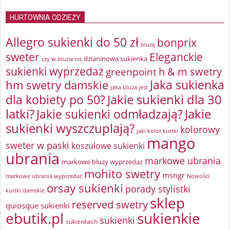
HURTOWNIA ODZIEŻY
Allegro sukienki do 50 zł
bonprix
bluzę
sweter
Eleganckie
dzianinowa sukienka
czy w bluzie na
sukienki wyprzedaż
greenpoint
h & m swetry
Jaka sukienka
hm swetry damskie
jaka bluza jest
Jakie sukienki dla 30
dla kobiety po 50?
latki?
Jakie sukienki odmładzają?
Jakie
sukienki wyszczuplają?
kolorowy
jaki kolor kurtki
mango
sweter w paski
koszulowe sukienki
ubrania
markowe ubrania
markowe bluzy wyprzedaż
mohito swetry
msngr
markowe ubrania wyprzedaż
Nowości
orsay sukienki
porady stylistki
kurtki damskie
sklep
reserved swetry
quiosque sukienki
ebutik.pl
sukienkie
sukienki
sukienkach