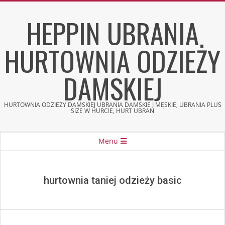
Skip
HEPPIN UBRANIA
to
content
HURTOWNIA ODZIEŻY
DAMSKIEJ
HURTOWNIA ODZIEŻY DAMSKIEJ UBRANIA DAMSKIE I MĘSKIE, UBRANIA PLUS
SIZE W HURCIE, HURT UBRAŃ
Secondary
Menu
Navigation
Menu
hurtownia taniej odzieży basic