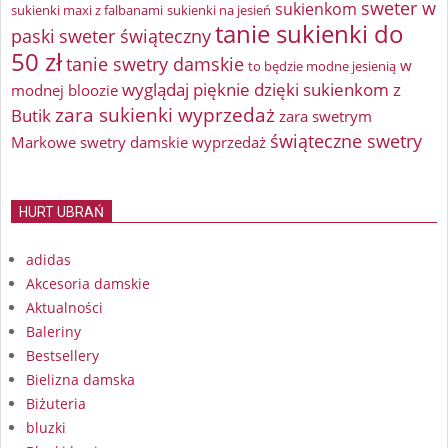
sweter w
sukienkom
sukienki maxi z falbanami
sukienki na jesień
tanie sukienki do
paski
sweter świąteczny
50 zł
tanie swetry damskie
w
to będzie modne jesienią
wyglądaj pięknie dzięki sukienkom z
modnej bloozie
zara sukienki wyprzedaż
Butik
zara swetrym
świąteczne swetry
Markowe swetry damskie wyprzedaż
HURT UBRAŃ
adidas
Akcesoria damskie
Aktualności
Baleriny
Bestsellery
Bielizna damska
Biżuteria
bluzki