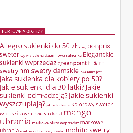
HURTOWNIA ODZIEŻY
Allegro sukienki do 50 zł
bonprix
bluzę
sweter
Eleganckie
dzianinowa sukienka
czy w bluzie na
sukienki wyprzedaż
greenpoint
h & m
hm swetry damskie
swetry
jaka bluza jest
Jaka sukienka dla kobiety po 50?
Jakie sukienki dla 30 latki?
Jakie
sukienki odmładzają?
Jakie sukienki
wyszczuplają?
kolorowy sweter
jaki kolor kurtki
mango
w paski
koszulowe sukienki
ubrania
markowe
markowe bluzy wyprzedaż
mohito swetry
ubrania
markowe ubrania wyprzedaż