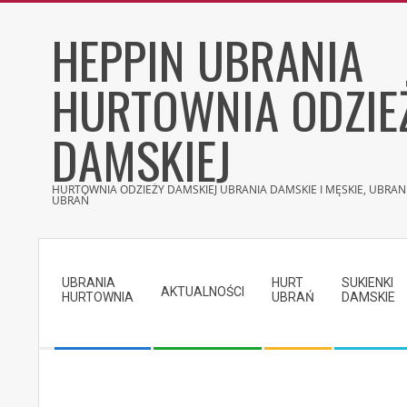
Skip
HEPPIN UBRANIA
to
content
HURTOWNIA ODZIE
DAMSKIEJ
HURTOWNIA ODZIEŻY DAMSKIEJ UBRANIA DAMSKIE I MĘSKIE, UBRANI
UBRAŃ
Secondary
Navigation
UBRANIA
HURT
SUKIENKI
Menu
AKTUALNOŚCI
HURTOWNIA
UBRAŃ
DAMSKIE