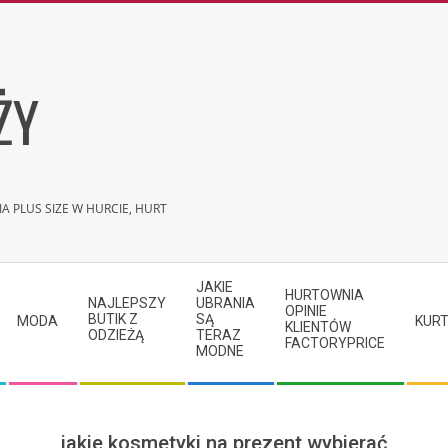
ŻY
A PLUS SIZE W HURCIE, HURT
JAKIE
HURTOWNIA
NAJLEPSZY
UBRANIA
OPINIE
BUTIK Z
SĄ
MODA
KURT
KLIENTÓW
ODZIEŻĄ
TERAZ
FACTORYPRICE
MODNE
jakie kosmetyki na prezent wybierać