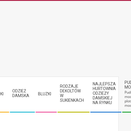
PU
NAJLEPSZA
RODZAJE
MO
HURTOWNIA
ODZIEŻ
DEKOLTÓW
Pud
ODZIEŻY
KI
BLUZKI
DAMSKA
W
mod
DAMSKIEJ
SUKIENKACH
plot
NA RYNKU
mod