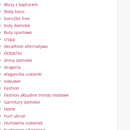
Bluzy z kapturem
Body basic
born2be free
buty damskie
Buty sportowe
cropp
decathlon alternatywa
DODATKI
dresy damskie
drogeria
eleganckie sukienki
eobuwie
Fashion
Fashion aktualne trendy modowe
Garnitury damskie
Home
hurt ubrań
Hurtownia sukienek
hurtownie odzieżowe