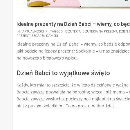
Idealne prezenty na Dzień Babci – wiemy, co bę
2024-
IN:
AKTUALNOŚCI
TAGGED:
BIŻUTERIA
,
BIŻUTERIA NA PREZENT
,
DZIEŃ 
PREZENT
,
ZEGAREK DAMSKI
12-
Idealne prezenty na Dzień Babci – wiemy, co będzie odpowie
28
jaki będzie najlepszy prezent? Spokojnie – u nas znajdziec
najnowszego blogowego wpisu.
Dzień Babci to wyjątkowe święto
Każdy, kto miał to szczęście, że w jego dzieciństwie ważną 
Babcia zawsze pozwalała na odrobinę więcej, niż mama – w
Babcia zawsze wysłucha, pocieszy no i najlepiej na świec
niej z pustym żołądkiem. To po prostu najbardziej …