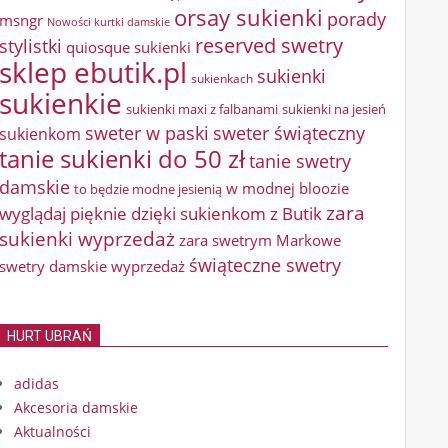
orsay sukienki
porady
msngr
Nowości kurtki damskie
reserved swetry
stylistki
quiosque sukienki
sklep ebutik.pl
sukienki
sukienkach
sukienkie
sukienki maxi z falbanami
sukienki na jesień
sweter w paski
sweter świąteczny
sukienkom
tanie sukienki do 50 zł
tanie swetry
damskie
w modnej bloozie
to będzie modne jesienią
zara
wyglądaj pięknie dzięki sukienkom z Butik
sukienki wyprzedaż
zara swetrym Markowe
świąteczne swetry
swetry damskie wyprzedaż
HURT UBRAŃ
adidas
Akcesoria damskie
Aktualności