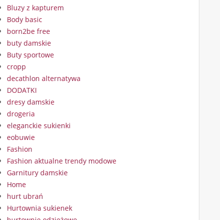
Bluzy z kapturem
Body basic
born2be free
buty damskie
Buty sportowe
cropp
decathlon alternatywa
DODATKI
dresy damskie
drogeria
eleganckie sukienki
eobuwie
Fashion
Fashion aktualne trendy modowe
Garnitury damskie
Home
hurt ubrań
Hurtownia sukienek
hurtownie odzieżowe