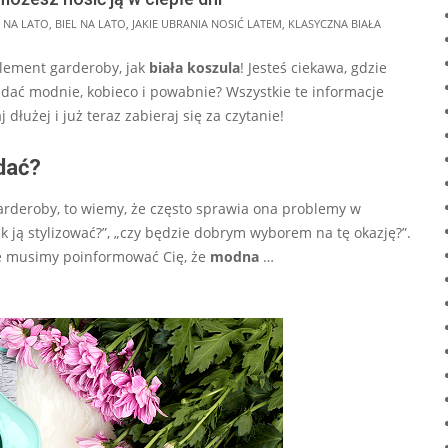
A NA LATO
,
BIEL NA LATO
,
JAKIE UBRANIA NOSIĆ LATEM
,
KLASYCZNA BIAŁA
element garderoby, jak
biała koszula
! Jesteś ciekawa, gdzie
lądać modnie, kobieco i powabnie? Wszystkie te informacje
dłużej i już teraz zabieraj się za czytanie!
dać?
deroby, to wiemy, że często sprawia ona problemy w
jak ją stylizować?”, „czy będzie dobrym wyborem na tę okazję?”.
ie musimy poinformować Cię, że
modna
…