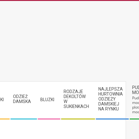
PU
NAJLEPSZA
RODZAJE
MO
HURTOWNIA
ODZIEŻ
DEKOLTÓW
Pud
ODZIEŻY
KI
BLUZKI
DAMSKA
W
mod
DAMSKIEJ
SUKIENKACH
plot
NA RYNKU
mod