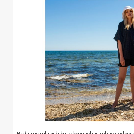
Biała koszula w kilku odsłonach – zobacz gdzie 