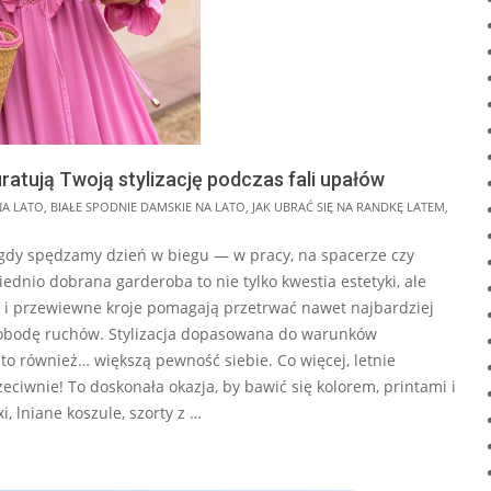
 uratują Twoją stylizację podczas fali upałów
NA LATO
,
BIAŁE SPODNIE DAMSKIE NA LATO
,
JAK UBRAĆ SIĘ NA RANDKĘ LATEM
,
a gdy spędzamy dzień w biegu — w pracy, na spacerze czy
nio dobrana garderoba to nie tylko kwestia estetyki, ale
y i przewiewne kroje pomagają przetrwać nawet najbardziej
wobodę ruchów. Stylizacja dopasowana do warunków
o również… większą pewność siebie. Co więcej, letnie
iwnie! To doskonała okazja, by bawić się kolorem, printami i
 lniane koszule, szorty z …