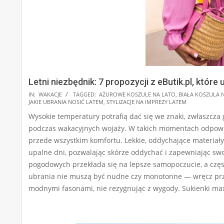
Letni niezbędnik: 7 propozycji z eButik.pl, które
2025-
IN:
WAKACJE
TAGGED:
AŻUROWE KOSZULE NA LATO
,
BIAŁA KOSZULA 
JAKIE UBRANIA NOSIĆ LATEM
,
STYLIZACJE NA IMPREZY LATEM
07-
Wysokie temperatury potrafią dać się we znaki, zwłaszcz
02
podczas wakacyjnych wojaży. W takich momentach odpowied
przede wszystkim komfortu. Lekkie, oddychające materiał
upalne dni, pozwalając skórze oddychać i zapewniając s
pogodowych przekłada się na lepsze samopoczucie, a częst
ubrania nie muszą być nudne czy monotonne — wręcz przec
modnymi fasonami, nie rezygnując z wygody. Sukienki maxi,