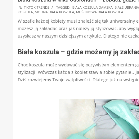
2025-
IN:
TIKTOK TRENDS
TAGGED:
BIAŁA KOSZULA DAMSKA
,
BIAŁE UBRANI
KOSZULA
,
MODNA BIAŁA KOSZULA
,
MUŚLINOWA BIAŁA KOSZULA
06-
W szafie każdej kobiety musi znaleźć się tak uniwersalny 
26
możesz ją zakładać oraz jak należy ją stylizować, aby wyg
uzyskasz w naszym dzisiejszym artykule. Dlatego nie czekaj 
Biała koszula – gdzie możemy ją zakła
Choć koszula może wydawać się oczywistym elementem gar
stylizacji. Wówczas każda z kobiet stawia sobie pytanie „ 
Dziś rozwiejemy Twoje wątpliwości. Dlatego już na wstęp