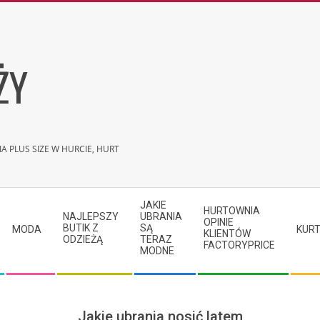
ŻY
A PLUS SIZE W HURCIE, HURT
JAKIE
HURTOWNIA
NAJLEPSZY
UBRANIA
OPINIE
BUTIK Z
SĄ
MODA
KURT
KLIENTÓW
ODZIEŻĄ
TERAZ
FACTORYPRICE
MODNE
Jakie ubrania nosić latem