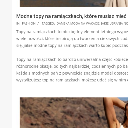
Modne topy na ramiączkach, które musisz mieć
2025-
IN:
FASHION
TAGGED:
DAMSKA MODA NA WAKACJE
,
JAKIE UBRANIA N
07-
Topy na ramiączkach to niezbędny element letniego wypos
30
wiele nowości, które inspirują do tworzenia ciekawych co
się, jakie modne topy na ramiączkach warto kupić podcza
Topy na ramiączkach to bardzo uniwersalna część kobiece
różnorodne okazje, od tych najbardziej codziennych po bar
każda z modnych pań z pewnością znajdzie model dostosow
wystylizujesz top na ramiączkach, możesz udać się w nim 