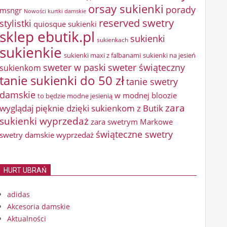
orsay sukienki
porady
msngr
Nowości kurtki damskie
reserved swetry
stylistki
quiosque sukienki
sklep ebutik.pl
sukienki
sukienkach
sukienkie
sukienki maxi z falbanami
sukienki na jesień
sweter w paski
sweter świąteczny
sukienkom
tanie sukienki do 50 zł
tanie swetry
damskie
w modnej bloozie
to będzie modne jesienią
zara
wyglądaj pięknie dzięki sukienkom z Butik
sukienki wyprzedaż
zara swetrym Markowe
świąteczne swetry
swetry damskie wyprzedaż
HURT UBRAŃ
adidas
Akcesoria damskie
Aktualności