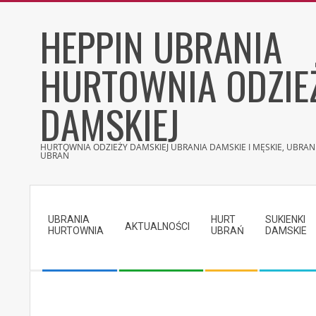
Skip
HEPPIN UBRANIA
to
content
HURTOWNIA ODZIE
DAMSKIEJ
HURTOWNIA ODZIEŻY DAMSKIEJ UBRANIA DAMSKIE I MĘSKIE, UBRANI
UBRAŃ
Secondary
Navigation
UBRANIA
HURT
SUKIENKI
Menu
AKTUALNOŚCI
HURTOWNIA
UBRAŃ
DAMSKIE