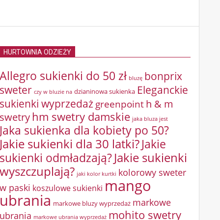
HURTOWNIA ODZIEŻY
Allegro sukienki do 50 zł
bonprix
bluzę
sweter
Eleganckie
dzianinowa sukienka
czy w bluzie na
sukienki wyprzedaż
greenpoint
h & m
hm swetry damskie
swetry
jaka bluza jest
Jaka sukienka dla kobiety po 50?
Jakie sukienki dla 30 latki?
Jakie
sukienki odmładzają?
Jakie sukienki
wyszczuplają?
kolorowy sweter
jaki kolor kurtki
mango
w paski
koszulowe sukienki
ubrania
markowe
markowe bluzy wyprzedaż
mohito swetry
ubrania
markowe ubrania wyprzedaż