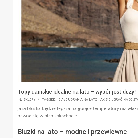
Topy damskie idealne na lato – wybór jest duży!
2025-
IN:
SKLEPY
TAGGED:
BIAŁE UBRANIA NA LATO
,
JAK SIĘ UBRAĆ NA 30 S
07-
Jaka bluzka będzie lepsza na gorące temperatury niż wła
28
pewno się w nich zakochacie.
Bluzki na lato – modne i przewiewne