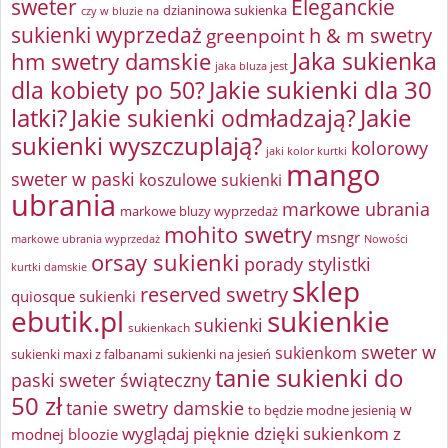
sweter
Eleganckie
dzianinowa sukienka
czy w bluzie na
sukienki wyprzedaż
greenpoint
h & m swetry
Jaka sukienka
hm swetry damskie
jaka bluza jest
Jakie sukienki dla 30
dla kobiety po 50?
latki?
Jakie sukienki odmładzają?
Jakie
sukienki wyszczuplają?
kolorowy
jaki kolor kurtki
mango
sweter w paski
koszulowe sukienki
ubrania
markowe ubrania
markowe bluzy wyprzedaż
mohito swetry
msngr
markowe ubrania wyprzedaż
Nowości
orsay sukienki
porady stylistki
kurtki damskie
sklep
reserved swetry
quiosque sukienki
ebutik.pl
sukienkie
sukienki
sukienkach
sweter w
sukienkom
sukienki maxi z falbanami
sukienki na jesień
tanie sukienki do
paski
sweter świąteczny
50 zł
tanie swetry damskie
w
to będzie modne jesienią
wyglądaj pięknie dzięki sukienkom z
modnej bloozie