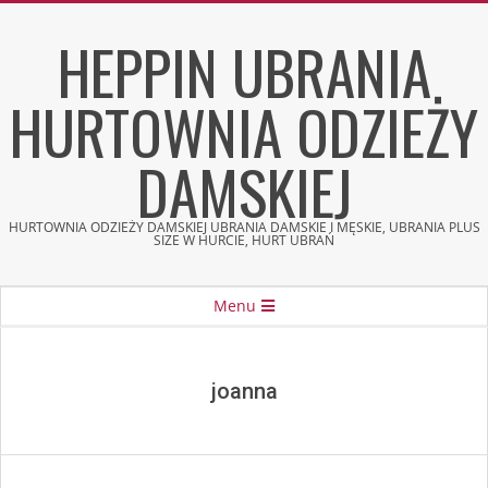
Skip
HEPPIN UBRANIA
to
content
HURTOWNIA ODZIEŻY
DAMSKIEJ
HURTOWNIA ODZIEŻY DAMSKIEJ UBRANIA DAMSKIE I MĘSKIE, UBRANIA PLUS
SIZE W HURCIE, HURT UBRAŃ
Secondary
Menu
Navigation
Menu
joanna