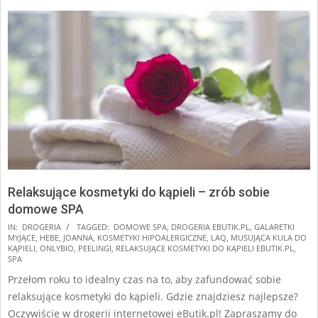
Relaksujące kosmetyki do kąpieli – zrób sobie
domowe SPA
2024-
IN:
DROGERIA
TAGGED:
DOMOWE SPA
,
DROGERIA EBUTIK.PL
,
GALARETKI
MYJĄCE
,
HEBE
,
JOANNA
,
KOSMETYKI HIPOALERGICZNE
,
LAQ
,
MUSUJĄCA KULA DO
11-
KĄPIELI
,
ONLYBIO
,
PEELINGI
,
RELAKSUJĄCE KOSMETYKI DO KĄPIELI EBUTIK.PL
,
10
SPA
Przełom roku to idealny czas na to, aby zafundować sobie
relaksujące kosmetyki do kąpieli. Gdzie znajdziesz najlepsze?
Oczywiście w drogerii internetowej eButik.pl! Zapraszamy do