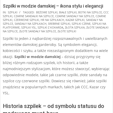
Szpilki w modzie damskiej – ikona stylu i elegancji
2025-
IN:
SZPILKI
TAGGED:
BEŻOWE SZPILKI
,
BIAŁE SZPILKI
,
BOTKI NA SZPILCE
,
CCC
SZPILKI
,
CZARNE SANDAŁKI NA SZPILCE
,
CZARNE SANDAŁY NA SZPILCE
,
CZARNE
01-
SZPILKI
,
CZERWONE SZPILKI
,
HR NA SZPILKACH
,
KAZAR SZPILKI
,
SANDAŁY NA
27
SZPILCE
,
SANDAŁY NA SZPILKACH
,
SREBRNE SZPILKI
,
SZPILKI CZRNE
,
SZPILKI NA
PLATFORMIE
,
SZPILKI YSL
,
SZPILKI Z KOKARDĄ
,
ZŁOTA SZPILKA
,
ZŁOTE SANDAŁKI
NA SZPILCE
,
ZŁOTE SANDAŁY NA SZPILCE
,
ZŁOTE SZPILKI
Szpilki to jeden z najbardziej rozpoznawalnych i uwielbianych
elementów damskiej garderoby. Są symbolem elegancji,
kobiecości i szyku, a także niezastąpionym dodatkiem na wiele
okazji.
Szpilki w modzie damskiej
– dzisiaj przyjrzymy się
bliżej różnym rodzajom szpilek, ich historii, a także
najmodniejszym stylizacjom, które możesz stworzyć, wybierając
odpowiednie modele, takie jak czarne szpilki, złote sandały na
szpilce czy czerwone szpilki. Dowiesz się również, jakie szpilki
znajdziesz w popularnych markach, takich jak CCC, Kazar czy
YSL.
Historia szpilek – od symbolu statusu do