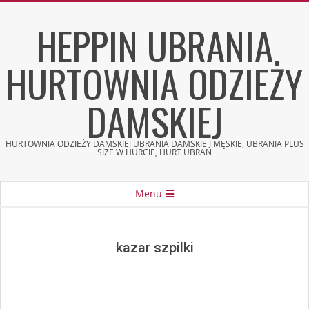
Skip
HEPPIN UBRANIA
to
content
HURTOWNIA ODZIEŻY
DAMSKIEJ
HURTOWNIA ODZIEŻY DAMSKIEJ UBRANIA DAMSKIE I MĘSKIE, UBRANIA PLUS
SIZE W HURCIE, HURT UBRAŃ
Secondary
Menu
Navigation
Menu
kazar szpilki