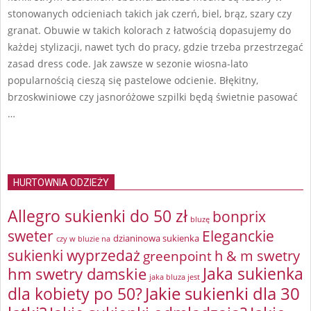
stonowanych odcieniach takich jak czerń, biel, brąz, szary czy
granat. Obuwie w takich kolorach z łatwością dopasujemy do
każdej stylizacji, nawet tych do pracy, gdzie trzeba przestrzegać
zasad dress code. Jak zawsze w sezonie wiosna-lato
popularnością cieszą się pastelowe odcienie. Błękitny,
brzoskwiniowe czy jasnoróżowe szpilki będą świetnie pasować
…
HURTOWNIA ODZIEŻY
Allegro sukienki do 50 zł
bonprix
bluzę
sweter
Eleganckie
dzianinowa sukienka
czy w bluzie na
sukienki wyprzedaż
greenpoint
h & m swetry
Jaka sukienka
hm swetry damskie
jaka bluza jest
Jakie sukienki dla 30
dla kobiety po 50?