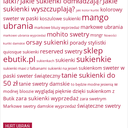
latki?
Jakie sukienki odmładzają?
Jakie
sukienki wyszczuplają?
kolorowy
jaki kolor kurtki
mango
sweter w paski
koszulowe sukienki
ubrania
markowe ubrania
markowe bluzy wyprzedaż
mohito swetry
msngr
markowe ubrania wyprzedaż
Nowości
orsay sukienki
porady stylistki
kurtki damskie
sklep
reserved swetry
quiosque sukienki
ebutik.pl
sukienkie
sukienki
sukienkach
sweter w
sukienkom
sukienki maxi z falbanami
sukienki na jesień
tanie sukienki do
paski
sweter świąteczny
50 zł
tanie swetry damskie
w
to będzie modne jesienią
wyglądaj pięknie dzięki sukienkom z
modnej bloozie
zara sukienki wyprzedaż
Butik
zara swetrym
świąteczne swetry
Markowe swetry damskie wyprzedaż
HURT UBRAŃ