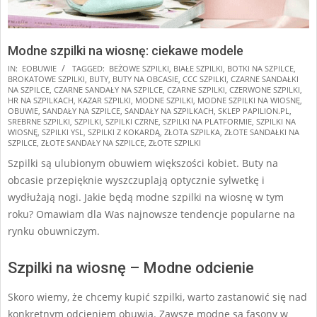
Modne szpilki na wiosnę: ciekawe modele
2025-
IN:
EOBUWIE
TAGGED:
BEŻOWE SZPILKI
,
BIAŁE SZPILKI
,
BOTKI NA SZPILCE
,
BROKATOWE SZPILKI
,
BUTY
,
BUTY NA OBCASIE
,
CCC SZPILKI
,
CZARNE SANDAŁKI
01-
NA SZPILCE
,
CZARNE SANDAŁY NA SZPILCE
,
CZARNE SZPILKI
,
CZERWONE SZPILKI
,
27
HR NA SZPILKACH
,
KAZAR SZPILKI
,
MODNE SZPILKI
,
MODNE SZPILKI NA WIOSNĘ
,
OBUWIE
,
SANDAŁY NA SZPILCE
,
SANDAŁY NA SZPILKACH
,
SKLEP PAPILION.PL
,
SREBRNE SZPILKI
,
SZPILKI
,
SZPILKI CZRNE
,
SZPILKI NA PLATFORMIE
,
SZPILKI NA
WIOSNĘ
,
SZPILKI YSL
,
SZPILKI Z KOKARDĄ
,
ZŁOTA SZPILKA
,
ZŁOTE SANDAŁKI NA
SZPILCE
,
ZŁOTE SANDAŁY NA SZPILCE
,
ZŁOTE SZPILKI
Szpilki są ulubionym obuwiem większości kobiet. Buty na
obcasie przepięknie wyszczuplają optycznie sylwetkę i
wydłużają nogi. Jakie będą modne szpilki na wiosnę w tym
roku? Omawiam dla Was najnowsze tendencje popularne na
rynku obuwniczym.
Szpilki na wiosnę – Modne odcienie
Skoro wiemy, że chcemy kupić szpilki, warto zastanowić się nad
konkretnym odcieniem obuwia. Zawsze modne są fasony w