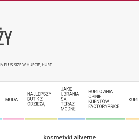
ŻY
A PLUS SIZE W HURCIE, HURT
JAKIE
HURTOWNIA
NAJLEPSZY
UBRANIA
OPINIE
BUTIK Z
SĄ
MODA
KURT
KLIENTÓW
ODZIEŻĄ
TERAZ
FACTORYPRICE
MODNE
kosmetyki allverne