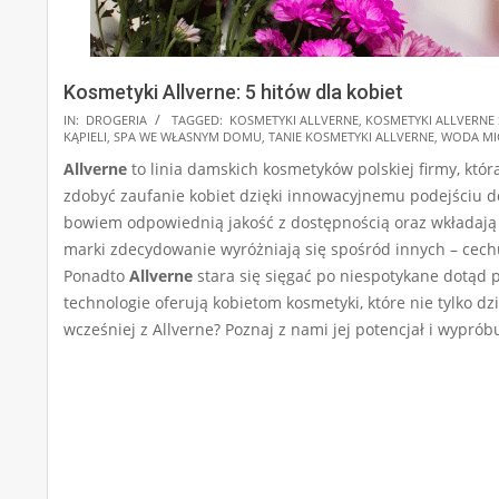
Kosmetyki Allverne: 5 hitów dla kobiet
2024-
IN:
DROGERIA
TAGGED:
KOSMETYKI ALLVERNE
,
KOSMETYKI ALLVERNE 
KĄPIELI
,
SPA WE WŁASNYM DOMU
,
TANIE KOSMETYKI ALLVERNE
,
WODA MI
11-
Allverne
to linia damskich kosmetyków polskiej firmy, która
20
zdobyć zaufanie kobiet dzięki innowacyjnemu podejściu 
bowiem odpowiednią jakość z dostępnością oraz wkładaj
marki zdecydowanie wyróżniają się spośród innych – cechuj
Ponadto
Allverne
stara się sięgać po niespotykane dotąd
technologie oferują kobietom kosmetyki, które nie tylko dzi
wcześniej z Allverne? Poznaj z nami jej potencjał i wyprób