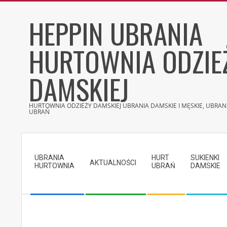
Skip
HEPPIN UBRANIA
to
content
HURTOWNIA ODZIE
DAMSKIEJ
HURTOWNIA ODZIEŻY DAMSKIEJ UBRANIA DAMSKIE I MĘSKIE, UBRANI
UBRAŃ
Secondary
Navigation
UBRANIA
HURT
SUKIENKI
Menu
AKTUALNOŚCI
HURTOWNIA
UBRAŃ
DAMSKIE