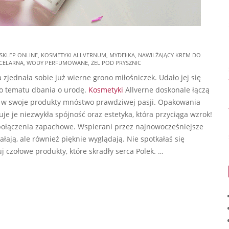
SKLEP ONLINE
,
KOSMETYKI ALLVERNUM
,
MYDEŁKA
,
NAWILŻAJĄCY KREM DO
CELARNA
,
WODY PERFUMOWANE
,
ŻEL POD PRYSZNIC
 zjednała sobie już wierne grono miłośniczek. Udało jej się
do tematu dbania o urodę.
Kosmetyki
Allverne doskonale łączą
ą w swoje produkty mnóstwo prawdziwej pasji. Opakowania
e je niezwykła spójność oraz estetyka, która przyciąga wzrok!
 połączenia zapachowe. Wspierani przez najnowocześniejsze
ałają, ale również pięknie wyglądają. Nie spotkałaś się
uj czołowe produkty, które skradły serca Polek. …