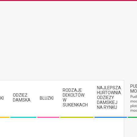
PU
NAJLEPSZA
RODZAJE
MO
HURTOWNIA
ODZIEŻ
DEKOLTÓW
Pud
ODZIEŻY
KI
BLUZKI
DAMSKA
W
mod
DAMSKIEJ
SUKIENKACH
plot
NA RYNKU
mod