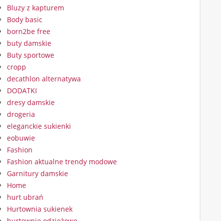
Bluzy z kapturem
Body basic
born2be free
buty damskie
Buty sportowe
cropp
decathlon alternatywa
DODATKI
dresy damskie
drogeria
eleganckie sukienki
eobuwie
Fashion
Fashion aktualne trendy modowe
Garnitury damskie
Home
hurt ubrań
Hurtownia sukienek
hurtownie odzieżowe