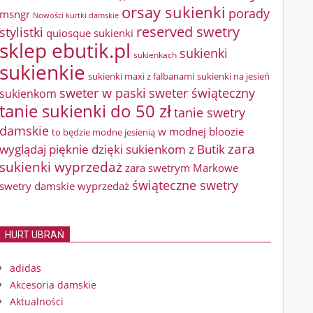
orsay sukienki
porady
msngr
Nowości kurtki damskie
reserved swetry
stylistki
quiosque sukienki
sklep ebutik.pl
sukienki
sukienkach
sukienkie
sukienki maxi z falbanami
sukienki na jesień
sweter w paski
sweter świąteczny
sukienkom
tanie sukienki do 50 zł
tanie swetry
damskie
w modnej bloozie
to będzie modne jesienią
zara
wyglądaj pięknie dzięki sukienkom z Butik
sukienki wyprzedaż
zara swetrym Markowe
świąteczne swetry
swetry damskie wyprzedaż
HURT UBRAŃ
adidas
Akcesoria damskie
Aktualności