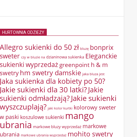
HURTOWNIA ODZIEŻY
Allegro sukienki do 50 zł
bonprix
bluzę
sweter
Eleganckie
dzianinowa sukienka
czy w bluzie na
sukienki wyprzedaż
greenpoint
h & m
hm swetry damskie
swetry
jaka bluza jest
Jaka sukienka dla kobiety po 50?
Jakie sukienki dla 30 latki?
Jakie
sukienki odmładzają?
Jakie sukienki
wyszczuplają?
kolorowy sweter
jaki kolor kurtki
mango
w paski
koszulowe sukienki
ubrania
markowe
markowe bluzy wyprzedaż
mohito swetry
ubrania
markowe ubrania wyprzedaż