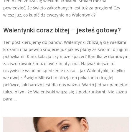
Ten dzień zbliża się wielkimi krokami. Śmiało można
powiedzieć, że święto zakochanych jest tuż za progiem! Czy
wiesz już, co kupić dziewczynie na Walentynki?
Walentynki coraz bliżej – jesteś gotowy?
Ten post kierujemy do panów. Walentynki zbliżają się wielkimi
krokami i na pewno snujecie juz jakieś plany ze swoimi drugimi
połówkami. Kino, kolacja czy może spacer? Randka w domowym
zaciszu również może być klimatyczna. Najważniejsze to
oczywiście wspólne spędzenie czasu – jak Walentynki, to tylko
we dwoje. Święto Miłości to okazja do pokazania drugiej
połówce, jak bardzo jest dla nas ważna. Warto jednak pamiętać
także o tym, że Walentynki wiążą się z podarunkami. Nie każda
para …