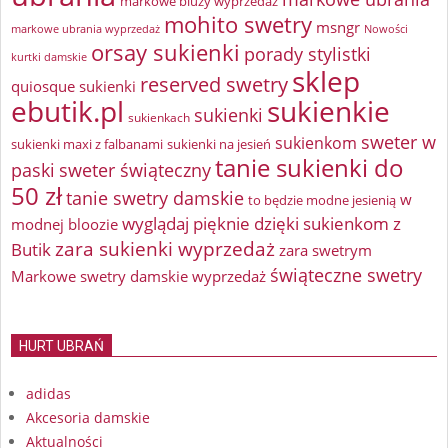
markowe bluzy wyprzedaż
mohito swetry
msngr
markowe ubrania wyprzedaż
Nowości
orsay sukienki
porady stylistki
kurtki damskie
sklep
reserved swetry
quiosque sukienki
ebutik.pl
sukienkie
sukienki
sukienkach
sweter w
sukienkom
sukienki maxi z falbanami
sukienki na jesień
tanie sukienki do
paski
sweter świąteczny
50 zł
tanie swetry damskie
w
to będzie modne jesienią
wyglądaj pięknie dzięki sukienkom z
modnej bloozie
zara sukienki wyprzedaż
Butik
zara swetrym
świąteczne swetry
Markowe swetry damskie wyprzedaż
HURT UBRAŃ
adidas
Akcesoria damskie
Aktualności