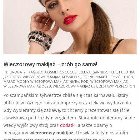
Wieczorowy makijaż – zrób go sama!
2024-
IN:
URODA
TAGGED:
COSMETICS COCOS
,
EZEBRA
,
GARNIER
,
HEBE
,
I ULOTKA
,
JAK ZROBIĆ WIECZOROWY MAKIJAŻ
,
KOSMETYKI
,
LIRENE
,
MAKE UP REVOLUTION
,
11-
MASAŻ
,
MODNY WIECZOROWY MAKIJAŻ
,
NIVEA
,
POD
,
WIECZOROWY MAKIJAŻ
,
17
WIECZOROWY MAKIJAŻ OCZU
,
WIECZOROWY MAKIJAŻ UST
,
ZESTAWY PERFECTION
Po szampańskim sylwestrze zbliża się czas karnawału, który
obfituje w różnego rodzaju imprezy oraz ciekawe wydarzenia.
Gdy wybieramy się zabawę, to chcemy prezentować się iście
zjawiskowo pod każdym względem. Starannie dobieramy sobie
wtedy wyjściowy strój oraz
dodatki
, a także dbamy o
nienaganny
wieczorowy makijaż
. I to właśnie tym ostatnim