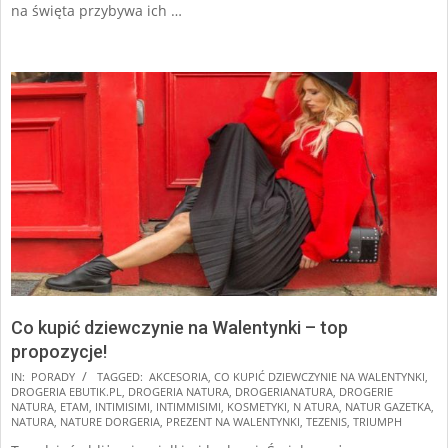
na święta przybywa ich …
Co kupić dziewczynie na Walentynki – top
propozycje!
2025-
IN:
PORADY
TAGGED:
AKCESORIA
,
CO KUPIĆ DZIEWCZYNIE NA WALENTYNKI
,
DROGERIA EBUTIK.PL
,
DROGERIA NATURA
,
DROGERIANATURA
,
DROGERIE
01-
NATURA
,
ETAM
,
INTIMISIMI
,
INTIMMISIMI
,
KOSMETYKI
,
N ATURA
,
NATUR GAZETKA
,
13
NATURA
,
NATURE DORGERIA
,
PREZENT NA WALENTYNKI
,
TEZENIS
,
TRIUMPH