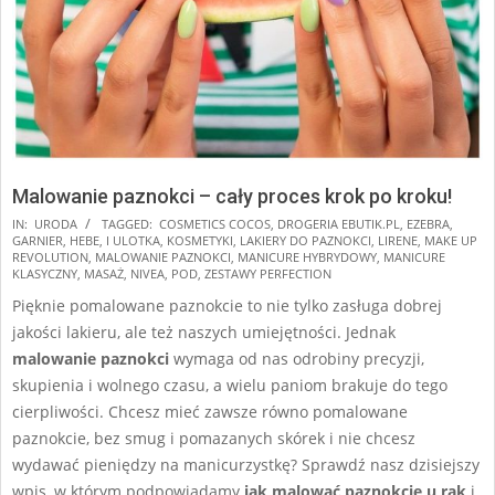
Malowanie paznokci – cały proces krok po kroku!
2024-
IN:
URODA
TAGGED:
COSMETICS COCOS
,
DROGERIA EBUTIK.PL
,
EZEBRA
,
GARNIER
,
HEBE
,
I ULOTKA
,
KOSMETYKI
,
LAKIERY DO PAZNOKCI
,
LIRENE
,
MAKE UP
11-
REVOLUTION
,
MALOWANIE PAZNOKCI
,
MANICURE HYBRYDOWY
,
MANICURE
17
KLASYCZNY
,
MASAŻ
,
NIVEA
,
POD
,
ZESTAWY PERFECTION
Pięknie pomalowane paznokcie to nie tylko zasługa dobrej
jakości lakieru, ale też naszych umiejętności. Jednak
malowanie paznokci
wymaga od nas odrobiny precyzji,
skupienia i wolnego czasu, a wielu paniom brakuje do tego
cierpliwości. Chcesz mieć zawsze równo pomalowane
paznokcie, bez smug i pomazanych skórek i nie chcesz
wydawać pieniędzy na manicurzystkę? Sprawdź nasz dzisiejszy
wpis, w którym podpowiadamy
jak malować paznokcie u rąk
i