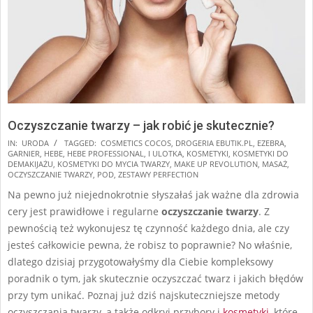
Oczyszczanie twarzy – jak robić je skutecznie?
2024-
IN:
URODA
TAGGED:
COSMETICS COCOS
,
DROGERIA EBUTIK.PL
,
EZEBRA
,
GARNIER
,
HEBE
,
HEBE PROFESSIONAL
,
I ULOTKA
,
KOSMETYKI
,
KOSMETYKI DO
11-
DEMAKIJAŻU
,
KOSMETYKI DO MYCIA TWARZY
,
MAKE UP REVOLUTION
,
MASAŻ
,
17
OCZYSZCZANIE TWARZY
,
POD
,
ZESTAWY PERFECTION
Na pewno już niejednokrotnie słyszałaś jak ważne dla zdrowia
cery jest prawidłowe i regularne
oczyszczanie twarzy
. Z
pewnością też wykonujesz tę czynność każdego dnia, ale czy
jesteś całkowicie pewna, że robisz to poprawnie? No właśnie,
dlatego dzisiaj przygotowałyśmy dla Ciebie kompleksowy
poradnik o tym, jak skutecznie oczyszczać twarz i jakich błędów
przy tym unikać. Poznaj już dziś najskuteczniejsze metody
oczyszczania twarzy, a także odkryj przybory i
kosmetyki
, które