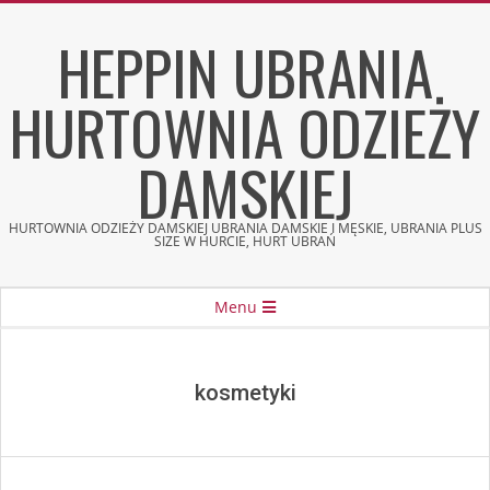
Skip
HEPPIN UBRANIA
to
content
HURTOWNIA ODZIEŻY
DAMSKIEJ
HURTOWNIA ODZIEŻY DAMSKIEJ UBRANIA DAMSKIE I MĘSKIE, UBRANIA PLUS
SIZE W HURCIE, HURT UBRAŃ
Secondary
Menu
Navigation
Menu
kosmetyki