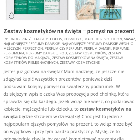
Zestaw kosmetyków na święta – pomysł na prezent
2024-
IN:
DROGERIA
TAGGED:
COCOS
,
KOSMETYKI
,
MAKE UP REVOLUTION
,
MASAŻ
,
NAJŁADNIEJSZE PERFUMY DAMSKIE
,
NAJŁADNIEJSZE PERFUMY DAMSKIE WEDŁUG
11-
MĘŻCZYZN
,
PERFECTION
,
PERFUM CZY PERFUMY
,
PERFUM DAMSKI
,
PERFUME
,
13
PERFUMERIA
,
PERFUMY DAMSKIE
,
POD
,
ZESTAW KOSMETYKÓW
,
ZESTAW
KOSMETYKÓW DO MAKIJAŻU
,
ZESTAW KOSMETYKÓW NA ŚWIĘTA
,
ZESTAW
KOSMETYKÓW PIELĘGNACYJNYCH
,
ZESTAWY KOSMETYCZNE
Jesteś już gotowa na święta? Mam nadzieję, że jeszcze nie
zdążyłaś kupić wszystkich prezentów, ponieważ dziś
podsuwam kolejny pomysł na świąteczny podarunek. W
dzisiejszym wpisie czeka Was propozycja pod choinkę, która
sprawdzi się dla każdego. Jeżeli wciąż nie wiesz, co podarować
kobiecie, mężczyźnie lub dziecku, to
zestaw kosmetyków na
święta
będzie strzałem w dziesiątkę! Choć jest to jeden z
najpopularniejszych pomysłów na prezent, to wciąż może być
on wyjątkowy i przy tym bardzo praktyczny. Myślę, że to
odpowiednia chwila, by zacząć kompletować prezenty dla