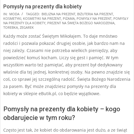
Pomysły na prezenty dla kobiety
2025-
IN:
MODA
TAGGED:
BIELIZNA NA PREZENT
,
BIŻUTERIA NA PREZENT
,
KOSMETYKI
,
KOSMETYKI NA PREZENT
,
PIŻAMA
,
POMYSŁY NA PREZENT
,
POMYSŁY
08-
NA PREZENTY DLA KOBIETY
,
PREZENT NA ŚWIĘTA BOŻEGO NARODZENIA
,
27
TOREBKA
,
ZEGAREK
Każdy może zostać Świętym Mikołajem. To daje mnóstwo
radości i pozwala pokazać drugiej osobie, jak bardzo nam na
niej zależy. Czasami nie potrzeba wielkich pieniędzy, aby
powiedzieć komuś kocham. Liczy się gest i pamięć. W tym
wszystkim warto też pamiętać, aby prezent był dedykowany
właśnie dla tej jednej, konkretnej osoby. Na pewno znajdzie się
coś, co sprawi jej szczególną radość. Święta Bożego Narodzenia
za pasem. Być może znajdziesz pomysły na prezenty dla
kobiety w sklepie eButik.pl, co będzie wyjątkowe.
Pomysły na prezenty dla kobiety – kogo
obdarujecie w tym roku?
Często jest tak, że kobiet do obdarowania jest dużo, a ze świąt