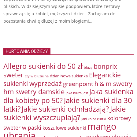
bliskich. W dzisiejszym wpisie podpowiem, które zestawy
sprawdzą się u kobiet, mężczyzn i dzieci. Zachęcam do
pozostania chwilę dłużej z moim blogiem!…
HURTOWNIA ODZIEŻY
Allegro sukienki do 50 zł
bonprix
bluzę
sweter
Eleganckie
dzianinowa sukienka
czy w bluzie na
sukienki wyprzedaż
greenpoint
h & m swetry
Jaka sukienka
hm swetry damskie
jaka bluza jest
Jakie sukienki dla 30
dla kobiety po 50?
latki?
Jakie sukienki odmładzają?
Jakie
sukienki wyszczuplają?
kolorowy
jaki kolor kurtki
mango
sweter w paski
koszulowe sukienki
ubrania
markowe ubrania