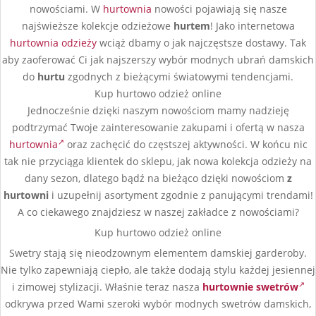
nowościami. W
hurtownia
nowości pojawiają się nasze
najświeższe kolekcje odzieżowe
hurtem
! Jako internetowa
hurtownia odzieży
wciąż dbamy o jak najczęstsze dostawy. Tak
aby zaoferować Ci jak najszerszy wybór modnych ubrań damskich
do
hurtu
zgodnych z bieżącymi światowymi tendencjami.
Kup hurtowo odzież online
Jednocześnie dzięki naszym nowościom mamy nadzieję
podtrzymać Twoje zainteresowanie zakupami i ofertą w nasza
hurtownia
oraz zachęcić do częstszej aktywności. W końcu nic
tak nie przyciąga klientek do sklepu, jak nowa kolekcja odzieży na
dany sezon, dlatego bądź na bieżąco dzięki nowościom
z
hurtowni
i uzupełnij asortyment zgodnie z panującymi trendami!
A co ciekawego znajdziesz w naszej zakładce z nowościami?
Kup hurtowo odzież online
Swetry stają się nieodzownym elementem damskiej garderoby.
Nie tylko zapewniają ciepło, ale także dodają stylu każdej jesiennej
i zimowej stylizacji. Właśnie teraz nasza
hurtownie swetrów
odkrywa przed Wami szeroki wybór modnych swetrów damskich,