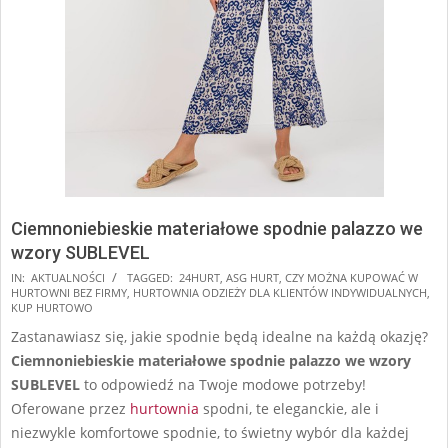
Ciemnoniebieskie materiałowe spodnie palazzo we
wzory SUBLEVEL
2024-
IN:
AKTUALNOŚCI
TAGGED:
24HURT
,
ASG HURT
,
CZY MOŻNA KUPOWAĆ W
HURTOWNI BEZ FIRMY
,
HURTOWNIA ODZIEŻY DLA KLIENTÓW INDYWIDUALNYCH
,
09-
KUP HURTOWO
14
Zastanawiasz się, jakie spodnie będą idealne na każdą okazję?
Ciemnoniebieskie materiałowe spodnie palazzo we wzory
SUBLEVEL
to odpowiedź na Twoje modowe potrzeby!
Oferowane przez
hurtownia
spodni, te eleganckie, ale i
niezwykle komfortowe spodnie, to świetny wybór dla każdej