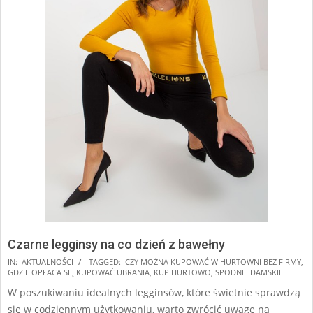
Czarne legginsy na co dzień z bawełny
2024-
IN:
AKTUALNOŚCI
TAGGED:
CZY MOŻNA KUPOWAĆ W HURTOWNI BEZ FIRMY
,
GDZIE OPŁACA SIĘ KUPOWAĆ UBRANIA
,
KUP HURTOWO
,
SPODNIE DAMSKIE
09-
W poszukiwaniu idealnych legginsów, które świetnie sprawdzą
12
się w codziennym użytkowaniu, warto zwrócić uwagę na