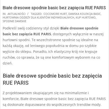
Białe dresowe spodnie basic bez zapięcia RUE PARIS
2024-
IN:
AKTUALNOŚCI
TAGGED:
COCOMORE HURT
,
DAMSKA KOLEKCJA BASIC
,
HURTOWNIA ODZIEŻY DLA KLIENTÓW INDYWIDUALNYCH
,
KUP HURTOWO
,
09-
SPODNIE DAMSKIE
24
Podkreśl swój codzienny styl dzięki
Białe dresowe spodnie
basic bez zapięcia RUE PARIS
, dostępnych wyłącznie w naszej
hurtowni spodni. Te wszechstronne spodnie są idealne na
każdą okazję, od leniwego popołudnia w domu po szybkie
wyjście do sklepu. Ponadto, ich elastyczny krój nie krępuje
ruchów, co sprawia, że są one komfortowym wyborem na co
dzień.
Białe dresowe spodnie basic bez zapięcia
RUE PARIS
Z projektowaniem skupiającym się na minimalizmie i
komforcie, Białe dresowe spodnie basic bez zapięcia RUE PARIS
są doskonale dopasowane do współczesnych trendów mody.