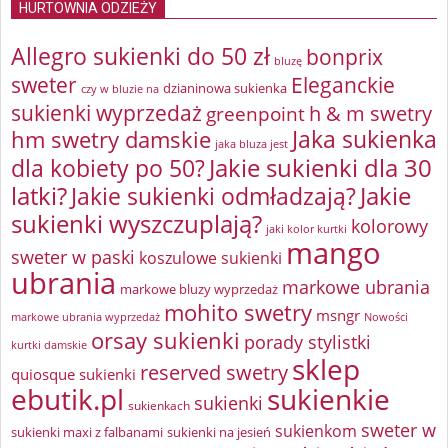
HURTOWNIA ODZIEŻY
Allegro sukienki do 50 zł
bonprix
bluzę
sweter
Eleganckie
dzianinowa sukienka
czy w bluzie na
sukienki wyprzedaż
greenpoint
h & m swetry
Jaka sukienka
hm swetry damskie
jaka bluza jest
Jakie sukienki dla 30
dla kobiety po 50?
latki?
Jakie sukienki odmładzają?
Jakie
sukienki wyszczuplają?
kolorowy
jaki kolor kurtki
mango
sweter w paski
koszulowe sukienki
ubrania
markowe ubrania
markowe bluzy wyprzedaż
mohito swetry
msngr
markowe ubrania wyprzedaż
Nowości
orsay sukienki
porady stylistki
kurtki damskie
sklep
reserved swetry
quiosque sukienki
ebutik.pl
sukienkie
sukienki
sukienkach
sweter w
sukienkom
sukienki maxi z falbanami
sukienki na jesień