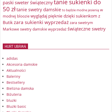
tanie sukienki do
paski
sweter świąteczny
50 zł
tanie swetry damskie
w
to będzie modne jesienią
wyglądaj pięknie dzięki sukienkom z
modnej bloozie
zara sukienki wyprzedaż
Butik
zara swetrym
świąteczne swetry
Markowe swetry damskie wyprzedaż
HURT UBRAŃ
adidas
Akcesoria damskie
Aktualności
Baleriny
Bestsellery
Bielizna damska
Biżuteria
bluzki
Bluzki basic