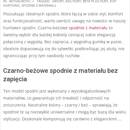
2024-
IN:
AKTUALNOŚCI
TAGGED:
24HURT
,
ASG HURT
,
BETA PLUS HURT
,
KUP
HURTOWO
,
SPODNIE Z MATERIAŁU
09-
Poszukując idealnych spodni, które łączą w sobie styl, komfort
24
oraz funkcjonalność, warto zwrócić uwagę na nowości w naszej
hurtowni spodni. Czarno-beżowe
spodnie z materiału
to
świetny wybór dla każdej kobiety ceniącej sobie elegancję
połączoną z wygodą. Bez zapięcia, z wygodną gumką w pasie,
idealnie dopasowują się do sylwetki, podkreślając jej atuty, nie
ograniczając przy tym swobody ruchów.
Czarno-beżowe spodnie z materiału bez
zapięcia
Ten model spodni jest wykonany z wysokogatunkowych
materiałów, co gwarantuje ich trwałość i odporność na
zniszczenia. Neutralne kolory – czarny i beż – sprawiają, że
spodnie te są niezwykle uniwersalne i mogą być bazą dla wielu
stylizacji. Doskonale komponują się zarówno z eleganckimi …