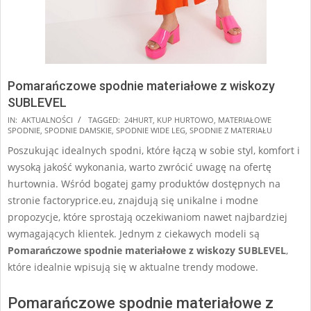
Pomarańczowe spodnie materiałowe z wiskozy
SUBLEVEL
2024-
IN:
AKTUALNOŚCI
TAGGED:
24HURT
,
KUP HURTOWO
,
MATERIAŁOWE
SPODNIE
,
SPODNIE DAMSKIE
,
SPODNIE WIDE LEG
,
SPODNIE Z MATERIAŁU
09-
Poszukując idealnych spodni, które łączą w sobie styl, komfort i
17
wysoką jakość wykonania, warto zwrócić uwagę na ofertę
hurtownia. Wśród bogatej gamy produktów dostępnych na
stronie factoryprice.eu, znajdują się unikalne i modne
propozycje, które sprostają oczekiwaniom nawet najbardziej
wymagających klientek. Jednym z ciekawych modeli są
Pomarańczowe spodnie materiałowe z wiskozy SUBLEVEL
,
które idealnie wpisują się w aktualne trendy modowe.
Pomarańczowe spodnie materiałowe z