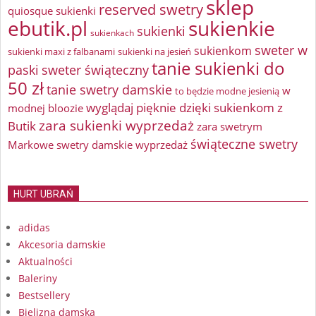
sklep
reserved swetry
quiosque sukienki
ebutik.pl
sukienkie
sukienki
sukienkach
sweter w
sukienkom
sukienki maxi z falbanami
sukienki na jesień
tanie sukienki do
paski
sweter świąteczny
50 zł
tanie swetry damskie
w
to będzie modne jesienią
wyglądaj pięknie dzięki sukienkom z
modnej bloozie
zara sukienki wyprzedaż
Butik
zara swetrym
świąteczne swetry
Markowe swetry damskie wyprzedaż
HURT UBRAŃ
adidas
Akcesoria damskie
Aktualności
Baleriny
Bestsellery
Bielizna damska