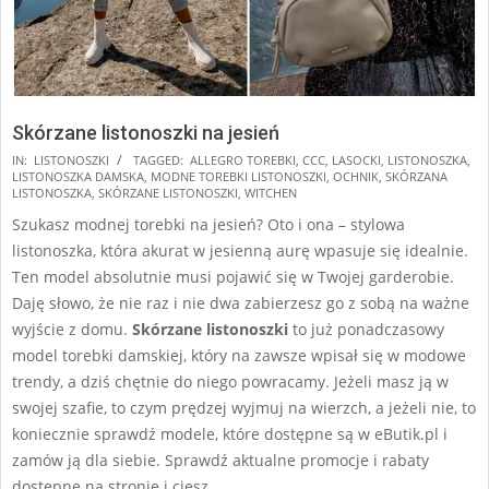
Skórzane listonoszki na jesień
2024-
IN:
LISTONOSZKI
TAGGED:
ALLEGRO TOREBKI
,
CCC
,
LASOCKI
,
LISTONOSZKA
,
LISTONOSZKA DAMSKA
,
MODNE TOREBKI LISTONOSZKI
,
OCHNIK
,
SKÓRZANA
11-
LISTONOSZKA
,
SKÓRZANE LISTONOSZKI
,
WITCHEN
17
Szukasz modnej torebki na jesień? Oto i ona – stylowa
listonoszka, która akurat w jesienną aurę wpasuje się idealnie.
Ten model absolutnie musi pojawić się w Twojej garderobie.
Daję słowo, że nie raz i nie dwa zabierzesz go z sobą na ważne
wyjście z domu.
Skórzane listonoszki
to już ponadczasowy
model torebki damskiej, który na zawsze wpisał się w modowe
trendy, a dziś chętnie do niego powracamy. Jeżeli masz ją w
swojej szafie, to czym prędzej wyjmuj na wierzch, a jeżeli nie, to
koniecznie sprawdź modele, które dostępne są w eButik.pl i
zamów ją dla siebie. Sprawdź aktualne promocje i rabaty
dostępne na stronie i ciesz …