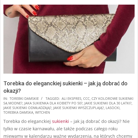
Torebka do eleganckiej sukienki – jak ją dobrać do
okazji?
2025-
IN:
TOREBKI DAMSKIE
TAGGED:
ALI EKSPRES
,
CCC
,
CZY KOLOROWE SUKIENKI
SĄ MODNE?
,
JAKA SUKIENKA DLA KOBIETY PO 50?
,
JAKIE SUKIENKI DLA 30 LATKI?
,
08-
JAKIE SUKIENKI ODMŁADZAJĄ?
,
JAKIE SUKIENKI WYSZCZUPLAJĄ?
,
LASOCKI
,
24
TOREBKA DAMSKA
,
WITCHEN
Torebka do eleganckiej
sukienki
– jak ją dobrać do okazji? Nie
tylko w czasie karnawału, ale także podczas całego roku
miewamy w kalendarzu ważne wydarzenia, na których chcemy