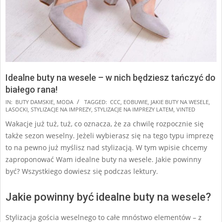
Idealne buty na wesele – w nich będziesz tańczyć do
białego rana!
2025-
IN:
BUTY DAMSKIE
,
MODA
TAGGED:
CCC
,
EOBUWIE
,
JAKIE BUTY NA WESELE
,
LASOCKI
,
STYLIZACJE NA IMPREZY
,
STYLIZACJE NA IMPREZY LATEM
,
VINTED
07-
Wakacje już tuż, tuż, co oznacza, że za chwilę rozpocznie się
01
także sezon weselny. Jeżeli wybierasz się na tego typu imprezę
to na pewno już myślisz nad stylizacją. W tym wpisie chcemy
zaproponować Wam idealne buty na wesele. Jakie powinny
być? Wszystkiego dowiesz się podczas lektury.
Jakie powinny być idealne buty na wesele?
Stylizacja gościa weselnego to całe mnóstwo elementów – z