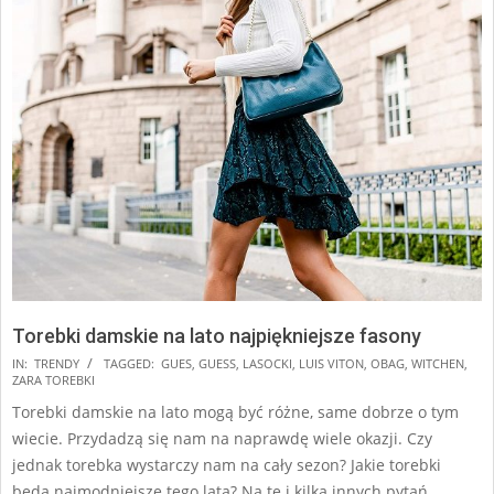
Torebki damskie na lato najpiękniejsze fasony
2025-
IN:
TRENDY
TAGGED:
GUES
,
GUESS
,
LASOCKI
,
LUIS VITON
,
OBAG
,
WITCHEN
,
ZARA TOREBKI
07-
Torebki damskie na lato mogą być różne, same dobrze o tym
04
wiecie. Przydadzą się nam na naprawdę wiele okazji. Czy
jednak torebka wystarczy nam na cały sezon? Jakie torebki
będą najmodniejsze tego lata? Na te i kilka innych pytań