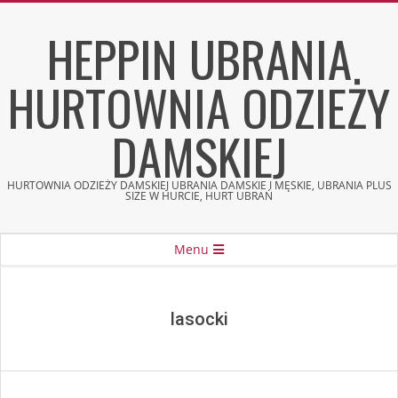
Skip
HEPPIN UBRANIA
to
content
HURTOWNIA ODZIEŻY
DAMSKIEJ
HURTOWNIA ODZIEŻY DAMSKIEJ UBRANIA DAMSKIE I MĘSKIE, UBRANIA PLUS
SIZE W HURCIE, HURT UBRAŃ
Secondary
Menu
Navigation
Menu
lasocki