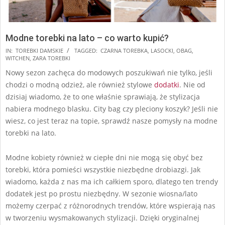
Modne torebki na lato – co warto kupić?
2025-
IN:
TOREBKI DAMSKIE
TAGGED:
CZARNA TOREBKA
,
LASOCKI
,
OBAG
,
WITCHEN
,
ZARA TOREBKI
07-
Nowy sezon zachęca do modowych poszukiwań nie tylko, jeśli
30
chodzi o modną odzież, ale również stylowe
dodatki
. Nie od
dzisiaj wiadomo, że to one właśnie sprawiają, że stylizacja
nabiera modnego blasku. City bag czy pleciony koszyk? Jeśli nie
wiesz, co jest teraz na topie, sprawdź nasze pomysły na modne
torebki na lato.
Modne kobiety również w ciepłe dni nie mogą się obyć bez
torebki, która pomieści wszystkie niezbędne drobiazgi. Jak
wiadomo, każda z nas ma ich całkiem sporo, dlatego ten trendy
dodatek jest po prostu niezbędny. W sezonie wiosna/lato
możemy czerpać z różnorodnych trendów, które wspierają nas
w tworzeniu wysmakowanych stylizacji. Dzięki oryginalnej