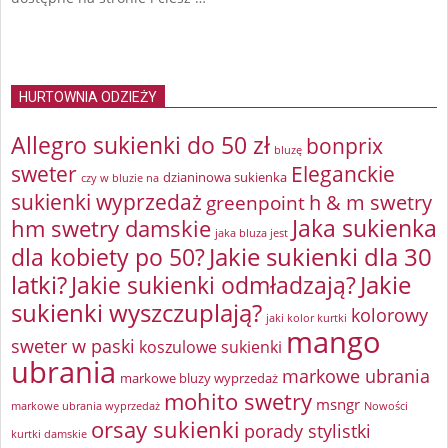
HURTOWNIA ODZIEŻY
Allegro sukienki do 50 zł
bonprix
bluzę
sweter
Eleganckie
dzianinowa sukienka
czy w bluzie na
sukienki wyprzedaż
greenpoint
h & m swetry
Jaka sukienka
hm swetry damskie
jaka bluza jest
Jakie sukienki dla 30
dla kobiety po 50?
latki?
Jakie sukienki odmładzają?
Jakie
sukienki wyszczuplają?
kolorowy
jaki kolor kurtki
mango
sweter w paski
koszulowe sukienki
ubrania
markowe ubrania
markowe bluzy wyprzedaż
mohito swetry
msngr
markowe ubrania wyprzedaż
Nowości
orsay sukienki
porady stylistki
kurtki damskie