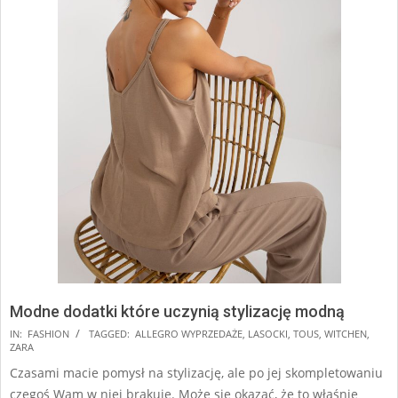
Modne dodatki które uczynią stylizację modną
2025-
IN:
FASHION
TAGGED:
ALLEGRO WYPRZEDAŻE
,
LASOCKI
,
TOUS
,
WITCHEN
,
ZARA
07-
Czasami macie pomysł na stylizację, ale po jej skompletowaniu
12
czegoś Wam w niej brakuje. Może się okazać, że to właśnie