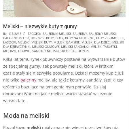
Meliski – niezwykłe buty z gumy
2025-
IN:
OBUWIE
TAGGED:
BALERINKI MELISKI
,
BALERINY
,
BALERINY MELISKI
,
BALERINY MELISY
,
BORN2BE BUTY
,
BUTY
,
BUTY NA KOTURNIE
,
BUTY Z GUMY
,
CCC
,
01-
LASOCKI
,
MELISKI
,
MELISKI BUTY
,
MELISKI DAMSKIE
,
MELISKI DLA DZIECI
,
MELISKI
27
DLA DZIEWCZYNKI
,
MELISKI GUMOWE
,
MELISKI SANDAŁKI
,
MELISKI TABLETKI
,
MODIVO
,
OBUWIE
,
SANDAŁY MELISKI
,
SKLEP PAPILION.PL
Kilka lat temu rynek obuwniczy postawił na wytwarzanie butów
ze specjalnej gumy. Tak powstały meliski, które w krótkim
czasie stały się niezwykle popularne. Dzisiaj możemy kupić już
nie tylko
baleriny
melisy, ale także koturny, sandały, szpilki czy
czółenka bazujące na tym genialnym pomyśle. Dzisiaj
doradzam Wam na jakie meliski warto stawiać w sezonie
wiosna-lato.
Moda na meliski
Początkowo
meliski
miały znacznie więcej przeciwników niż