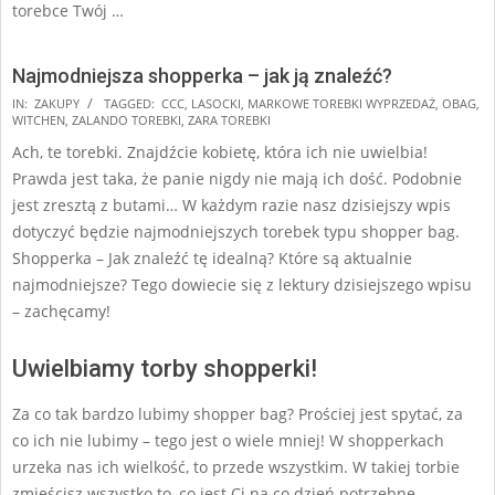
torebce Twój …
Najmodniejsza shopperka – jak ją znaleźć?
2025-
IN:
ZAKUPY
TAGGED:
CCC
,
LASOCKI
,
MARKOWE TOREBKI WYPRZEDAŻ
,
OBAG
,
WITCHEN
,
ZALANDO TOREBKI
,
ZARA TOREBKI
07-
Ach, te torebki. Znajdźcie kobietę, która ich nie uwielbia!
24
Prawda jest taka, że panie nigdy nie mają ich dość. Podobnie
jest zresztą z butami… W każdym razie nasz dzisiejszy wpis
dotyczyć będzie najmodniejszych torebek typu shopper bag.
Shopperka – Jak znaleźć tę idealną? Które są aktualnie
najmodniejsze? Tego dowiecie się z lektury dzisiejszego wpisu
– zachęcamy!
Uwielbiamy torby shopperki!
Za co tak bardzo lubimy shopper bag? Prościej jest spytać, za
co ich nie lubimy – tego jest o wiele mniej! W shopperkach
urzeka nas ich wielkość, to przede wszystkim. W takiej torbie
zmieścisz wszystko to, co jest Ci na co dzień potrzebne.