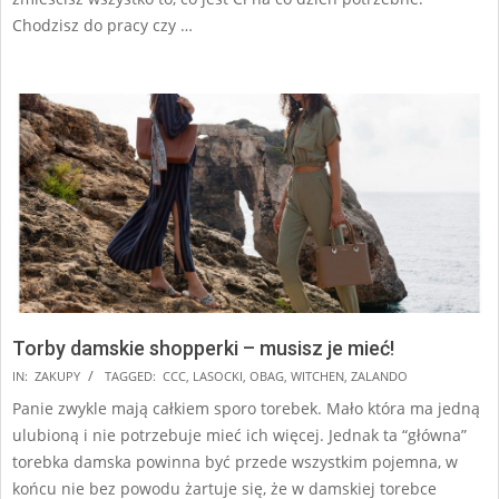
Chodzisz do pracy czy …
Torby damskie shopperki – musisz je mieć!
2025-
IN:
ZAKUPY
TAGGED:
CCC
,
LASOCKI
,
OBAG
,
WITCHEN
,
ZALANDO
07-
Panie zwykle mają całkiem sporo torebek. Mało która ma jedną
19
ulubioną i nie potrzebuje mieć ich więcej. Jednak ta “główna”
torebka damska powinna być przede wszystkim pojemna, w
końcu nie bez powodu żartuje się, że w damskiej torebce