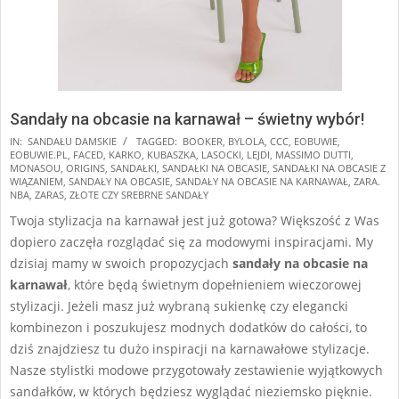
Sandały na obcasie na karnawał – świetny wybór!
2025-
IN:
SANDAŁU DAMSKIE
TAGGED:
BOOKER
,
BYLOLA
,
CCC
,
EOBUWIE
,
EOBUWIE.PL
,
FACED
,
KARKO
,
KUBASZKA
,
LASOCKI
,
LEJDI
,
MASSIMO DUTTI
,
01-
MONASOU
,
ORIGINS
,
SANDAŁKI
,
SANDAŁKI NA OBCASIE
,
SANDAŁKI NA OBCASIE Z
02
WIĄZANIEM
,
SANDAŁY NA OBCASIE
,
SANDAŁY NA OBCASIE NA KARNAWAŁ
,
ZARA.
NBA
,
ZARAS
,
ZŁOTE CZY SREBRNE SANDAŁY
Twoja stylizacja na karnawał jest już gotowa? Większość z Was
dopiero zaczęła rozglądać się za modowymi inspiracjami. My
dzisiaj mamy w swoich propozycjach
sandały
na obcasie na
karnawał
, które będą świetnym dopełnieniem wieczorowej
stylizacji. Jeżeli masz już wybraną sukienkę czy elegancki
kombinezon i poszukujesz modnych dodatków do całości, to
dziś znajdziesz tu dużo inspiracji na karnawałowe stylizacje.
Nasze stylistki modowe przygotowały zestawienie wyjątkowych
sandałków, w których będziesz wyglądać nieziemsko pięknie.