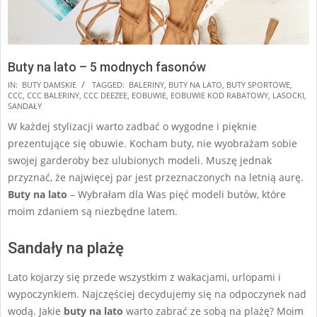
Buty na lato – 5 modnych fasonów
2025-
IN:
BUTY DAMSKIE
TAGGED:
BALERINY
,
BUTY NA LATO
,
BUTY SPORTOWE
,
CCC
,
CCC BALERINY
,
CCC DEEZEE
,
EOBUWIE
,
EOBUWIE KOD RABATOWY
,
LASOCKI
,
01-
SANDAŁY
27
W każdej stylizacji warto zadbać o wygodne i pięknie
prezentujące się obuwie. Kocham buty, nie wyobrażam sobie
swojej garderoby bez ulubionych modeli. Muszę jednak
przyznać, że najwięcej par jest przeznaczonych na letnią aurę.
Buty na lato
– Wybrałam dla Was pięć modeli butów, które
moim zdaniem są niezbędne latem.
Sandały na plażę
Lato kojarzy się przede wszystkim z wakacjami, urlopami i
wypoczynkiem. Najczęściej decydujemy się na odpoczynek nad
wodą. Jakie
buty na lato
warto zabrać ze sobą na plażę? Moim