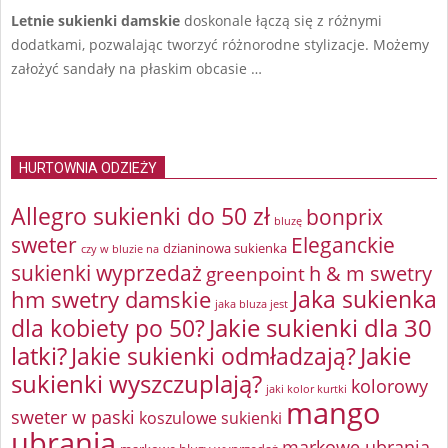
Letnie
sukienki
damskie
doskonale łączą się z różnymi
dodatkami, pozwalając tworzyć różnorodne stylizacje. Możemy
założyć sandały na płaskim obcasie …
HURTOWNIA ODZIEŻY
Allegro sukienki do 50 zł
bonprix
bluzę
sweter
Eleganckie
dzianinowa sukienka
czy w bluzie na
sukienki wyprzedaż
greenpoint
h & m swetry
Jaka sukienka
hm swetry damskie
jaka bluza jest
Jakie sukienki dla 30
dla kobiety po 50?
latki?
Jakie sukienki odmładzają?
Jakie
sukienki wyszczuplają?
kolorowy
jaki kolor kurtki
mango
sweter w paski
koszulowe sukienki
ubrania
markowe ubrania