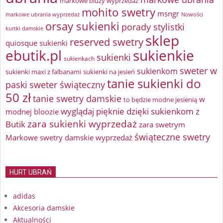
markowe bluzy wyprzedaż
mohito swetry
msngr
markowe ubrania wyprzedaż
Nowości
orsay sukienki
porady stylistki
kurtki damskie
sklep
reserved swetry
quiosque sukienki
ebutik.pl
sukienkie
sukienki
sukienkach
sweter w
sukienkom
sukienki maxi z falbanami
sukienki na jesień
tanie sukienki do
paski
sweter świąteczny
50 zł
tanie swetry damskie
w
to będzie modne jesienią
wyglądaj pięknie dzięki sukienkom z
modnej bloozie
zara sukienki wyprzedaż
Butik
zara swetrym
świąteczne swetry
Markowe swetry damskie wyprzedaż
HURT UBRAŃ
adidas
Akcesoria damskie
Aktualności