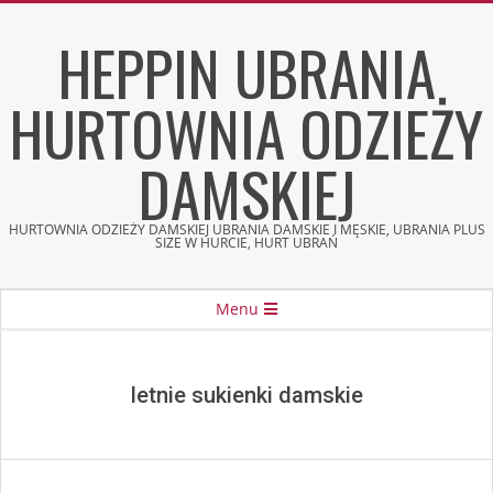
Skip
HEPPIN UBRANIA
to
content
HURTOWNIA ODZIEŻY
DAMSKIEJ
HURTOWNIA ODZIEŻY DAMSKIEJ UBRANIA DAMSKIE I MĘSKIE, UBRANIA PLUS
SIZE W HURCIE, HURT UBRAŃ
Secondary
Menu
Navigation
Menu
letnie sukienki damskie