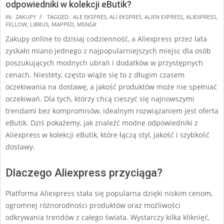
odpowiedniki w kolekcji eButik?
2025-
IN:
ZAKUPY
TAGGED:
ALE EKSPRES
,
ALI EKSPRES
,
ALIEN EXPRESS
,
ALIEXPRESS
,
FELLOW
,
LIBRUS
,
MAPPED
,
MSNGR
01-
Zakupy online to dzisiaj codzienność, a Aliexpress przez lata
07
zyskało miano jednego z najpopularniejszych miejsc dla osób
poszukujących modnych ubrań i dodatków w przystępnych
cenach. Niestety, często wiąże się to z długim czasem
oczekiwania na dostawę, a jakość produktów może nie spełniać
oczekiwań. Dla tych, którzy chcą cieszyć się najnowszymi
trendami bez kompromisów, idealnym rozwiązaniem jest oferta
eButik. Dziś pokażemy, jak znaleźć modne odpowiedniki z
Aliexpress w kolekcji eButik, które łączą styl, jakość i szybkość
dostawy.
Dlaczego Aliexpress przyciąga?
Platforma Aliexpress stała się popularna dzięki niskim cenom,
ogromnej różnorodności produktów oraz możliwości
odkrywania trendów z całego świata. Wystarczy kilka kliknięć,