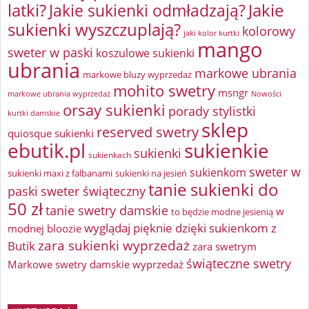
latki?
Jakie sukienki odmładzają?
Jakie
sukienki wyszczuplają?
kolorowy
jaki kolor kurtki
mango
sweter w paski
koszulowe sukienki
ubrania
markowe ubrania
markowe bluzy wyprzedaż
mohito swetry
msngr
markowe ubrania wyprzedaż
Nowości
orsay sukienki
porady stylistki
kurtki damskie
sklep
reserved swetry
quiosque sukienki
ebutik.pl
sukienkie
sukienki
sukienkach
sweter w
sukienkom
sukienki maxi z falbanami
sukienki na jesień
tanie sukienki do
paski
sweter świąteczny
50 zł
tanie swetry damskie
w
to będzie modne jesienią
wyglądaj pięknie dzięki sukienkom z
modnej bloozie
zara sukienki wyprzedaż
Butik
zara swetrym
świąteczne swetry
Markowe swetry damskie wyprzedaż