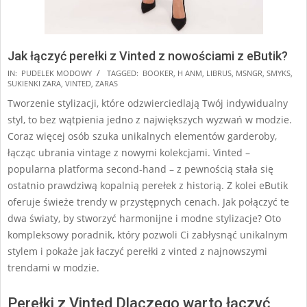
Jak łączyć perełki z Vinted z nowościami z eButik?
2024-
IN:
PUDELEK MODOWY
TAGGED:
BOOKER
,
H ANM
,
LIBRUS
,
MSNGR
,
SMYKS
,
SUKIENKI ZARA
,
VINTED
,
ZARAS
12-
Tworzenie stylizacji, które odzwierciedlają Twój indywidualny
16
styl, to bez wątpienia jedno z największych wyzwań w modzie.
Coraz więcej osób szuka unikalnych elementów garderoby,
łącząc ubrania vintage z nowymi kolekcjami. Vinted –
popularna platforma second-hand – z pewnością stała się
ostatnio prawdziwą kopalnią perełek z historią. Z kolei eButik
oferuje świeże trendy w przystępnych cenach. Jak połączyć te
dwa światy, by stworzyć harmonijne i modne stylizacje? Oto
kompleksowy poradnik, który pozwoli Ci zabłysnąć unikalnym
stylem i pokaże jak łaczyć perełki z vinted z najnowszymi
trendami w modzie.
Perełki z Vinted Dlaczego warto łączyć