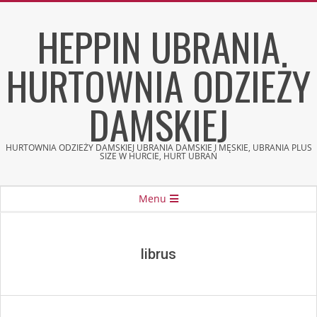
Skip
HEPPIN UBRANIA
to
content
HURTOWNIA ODZIEŻY
DAMSKIEJ
HURTOWNIA ODZIEŻY DAMSKIEJ UBRANIA DAMSKIE I MĘSKIE, UBRANIA PLUS
SIZE W HURCIE, HURT UBRAŃ
Secondary
Menu
Navigation
Menu
librus