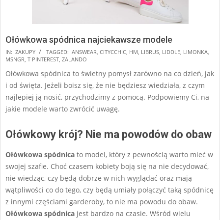
Ołówkowa spódnica najciekawsze modele
2024-
IN:
ZAKUPY
TAGGED:
ANSWEAR
,
CITYCCHIC
,
HM
,
LIBRUS
,
LIDDLE
,
LIMONKA
,
MSNGR
,
T PINTEREST
,
ZALANDO
12-
Ołówkowa spódnica to świetny pomysł zarówno na co dzień, jak
17
i od święta. Jeżeli boisz się, że nie będziesz wiedziała, z czym
najlepiej ją nosić, przychodzimy z pomocą. Podpowiemy Ci, na
jakie modele warto zwrócić uwagę.
Ołówkowy krój? Nie ma powodów do obaw
Ołówkowa spódnica
to model, który z pewnością warto mieć w
swojej szafie. Choć czasem kobiety boją się na nie decydować,
nie wiedząc, czy będą dobrze w nich wyglądać oraz mają
wątpliwości co do tego, czy będą umiały połączyć taką spódnicę
z innymi częściami garderoby, to nie ma powodu do obaw.
Ołówkowa spódnica
jest bardzo na czasie. Wśród wielu