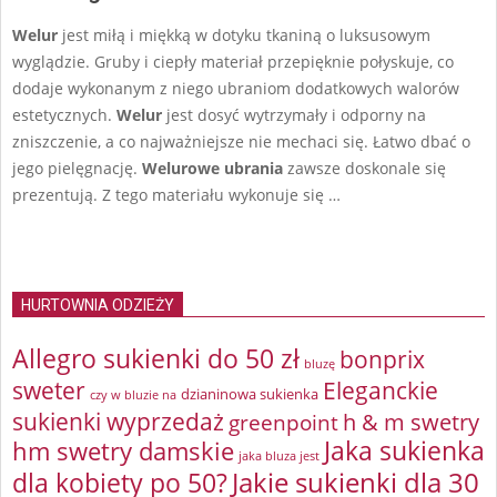
Welur
jest miłą i miękką w dotyku tkaniną o luksusowym
wyglądzie. Gruby i ciepły materiał przepięknie połyskuje, co
dodaje wykonanym z niego ubraniom dodatkowych walorów
estetycznych.
Welur
jest dosyć wytrzymały i odporny na
zniszczenie, a co najważniejsze nie mechaci się. Łatwo dbać o
jego pielęgnację.
Welurowe ubrania
zawsze doskonale się
prezentują. Z tego materiału wykonuje się …
HURTOWNIA ODZIEŻY
Allegro sukienki do 50 zł
bonprix
bluzę
sweter
Eleganckie
dzianinowa sukienka
czy w bluzie na
sukienki wyprzedaż
greenpoint
h & m swetry
Jaka sukienka
hm swetry damskie
jaka bluza jest
Jakie sukienki dla 30
dla kobiety po 50?