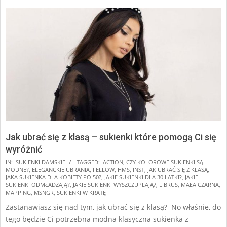
Jak ubrać się z klasą – sukienki które pomogą Ci się
wyróżnić
2025-
IN:
SUKIENKI DAMSKIE
TAGGED:
ACTION
,
CZY KOLOROWE SUKIENKI SĄ
MODNE?
,
ELEGANCKIE UBRANIA
,
FELLOW
,
HMS
,
INST
,
JAK UBRAĆ SIĘ Z KLASĄ
,
10-
JAKA SUKIENKA DLA KOBIETY PO 50?
,
JAKIE SUKIENKI DLA 30 LATKI?
,
JAKIE
21
SUKIENKI ODMŁADZAJĄ?
,
JAKIE SUKIENKI WYSZCZUPLAJĄ?
,
LIBRUS
,
MAŁA CZARNA
,
MAPPING
,
MSNGR
,
SUKIENKI W KRATĘ
Zastanawiasz się nad tym, jak ubrać się z klasą? No właśnie, do
tego będzie Ci potrzebna modna klasyczna sukienka z