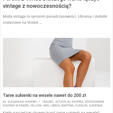
vintage z nowoczesnością?
Moda vintage to synonim ponadczasowości. Ubrania i dodatki
znalezione na Vinted …
Tanie sukienki na wesele nawet do 200 zł
2024-
IN:
ELEGANCKIE SUKIENKI
TAGGED:
ACTION
,
ALI EKSPRES
,
DOPASOWANE
SUKIENKI W PRĄŻEK
,
FELLOW
,
HMS
,
LIBRUS
,
MAPPING
,
PUDELEK
,
SUKIENKIE
12-
Kiedy najczęściej chcemy kupić tanie sukienki na wesele?