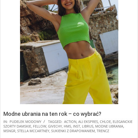
Modne ubrania na ten rok – co wybrać?
2025-
IN:
PUDELEK MODOWY
TAGGED:
ACTION
,
ALI EKSPRES
,
CHLOE
,
ELEGANCKIE
SZORTY DAMSKIE
,
FELLOW
,
GIVECHY
,
HMS
,
INST
,
LIBRUS
,
MODNE UBRANIA
,
10-
MSNGR
,
STELLA MCCARTNEY
,
SUKIENKI Z DRAPOWANIEM
,
TRENCZ
16