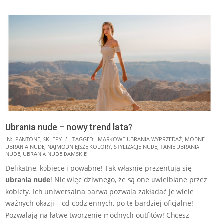
Ubrania nude – nowy trend lata?
2025-
IN:
PANTONE
,
SKLEPY
TAGGED:
MARKOWE UBRANIA WYPRZEDAŻ
,
MODNE
UBRANIA NUDE
,
NAJMODNIEJSZE KOLORY
,
STYLIZACJE NUDE
,
TANIE UBRANIA
03-
NUDE
,
UBRANIA NUDE DAMSKIE
05
Delikatne, kobiece i powabne! Tak właśnie prezentują się
ubrania nude
! Nic więc dziwnego, że są one uwielbiane przez
kobiety. Ich uniwersalna barwa pozwala zakładać je wiele
ważnych okazji – od codziennych, po te bardziej oficjalne!
Pozwalają na łatwe tworzenie modnych outfitów! Chcesz