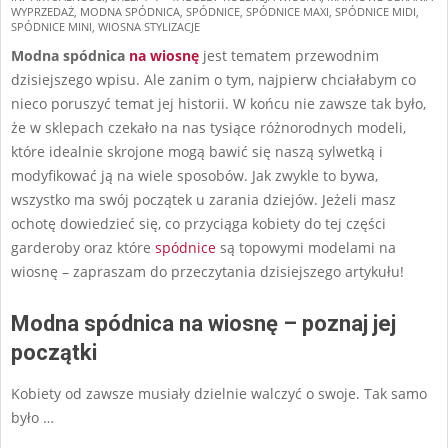
WYPRZEDAŻ
,
MODNA SPÓDNICA
,
SPÓDNICE
,
SPÓDNICE MAXI
,
SPÓDNICE MIDI
,
03-
SPÓDNICE MINI
,
WIOSNA STYLIZACJE
14
Modna spódnica
na wiosnę
jest tematem przewodnim
dzisiejszego wpisu. Ale zanim o tym, najpierw chciałabym co
nieco poruszyć temat jej historii. W końcu nie zawsze tak było,
że w sklepach czekało na nas tysiące różnorodnych modeli,
które idealnie skrojone mogą bawić się naszą sylwetką i
modyfikować ją na wiele sposobów. Jak zwykle to bywa,
wszystko ma swój początek u zarania dziejów. Jeżeli masz
ochotę dowiedzieć się, co przyciąga kobiety do tej części
garderoby oraz które
spódnice
są topowymi modelami na
wiosnę – zapraszam do przeczytania dzisiejszego artykułu!
Modna spódnica na wiosnę – poznaj jej
początki
Kobiety od zawsze musiały dzielnie walczyć o swoje. Tak samo
było …