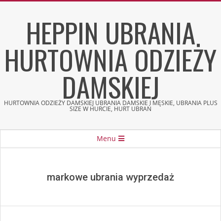
Skip
HEPPIN UBRANIA
to
content
HURTOWNIA ODZIEŻY
DAMSKIEJ
HURTOWNIA ODZIEŻY DAMSKIEJ UBRANIA DAMSKIE I MĘSKIE, UBRANIA PLUS
SIZE W HURCIE, HURT UBRAŃ
Secondary
Menu
Navigation
Menu
markowe ubrania wyprzedaż