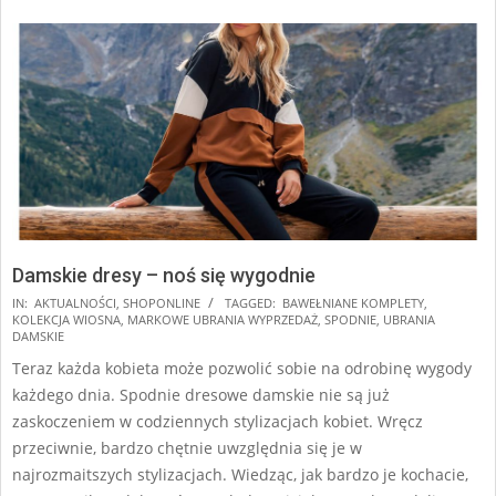
Damskie dresy – noś się wygodnie
2025-
IN:
AKTUALNOŚCI
,
SHOPONLINE
TAGGED:
BAWEŁNIANE KOMPLETY
,
KOLEKCJA WIOSNA
,
MARKOWE UBRANIA WYPRZEDAŻ
,
SPODNIE
,
UBRANIA
03-
DAMSKIE
19
Teraz każda kobieta może pozwolić sobie na odrobinę wygody
każdego dnia. Spodnie dresowe damskie nie są już
zaskoczeniem w codziennych stylizacjach kobiet. Wręcz
przeciwnie, bardzo chętnie uwzględnia się je w
najrozmaitszych stylizacjach. Wiedząc, jak bardzo je kochacie,