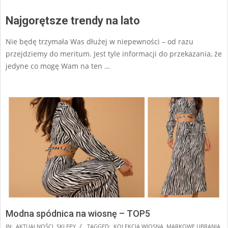
Najgorętsze trendy na lato
Nie będę trzymała Was dłużej w niepewności – od razu
przejdziemy do meritum. Jest tyle informacji do przekazania, że
jedyne co mogę Wam na ten …
Modna spódnica na wiosnę – TOP5
2025-
IN:
AKTUALNOŚCI
,
SKLEPY
TAGGED:
KOLEKCJA WIOSNA
,
MARKOWE UBRANIA