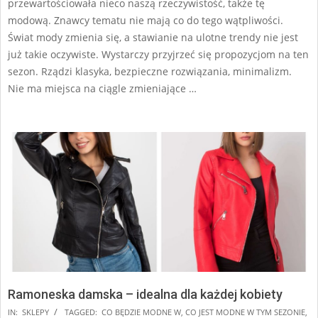
przewartościowała nieco naszą rzeczywistość, także tę
modową. Znawcy tematu nie mają co do tego wątpliwości.
Świat mody zmienia się, a stawianie na ulotne trendy nie jest
już takie oczywiste. Wystarczy przyjrzeć się propozycjom na ten
sezon. Rządzi klasyka, bezpieczne rozwiązania, minimalizm.
Nie ma miejsca na ciągle zmieniające …
Ramoneska damska – idealna dla każdej kobiety
2025-
IN:
SKLEPY
TAGGED:
CO BĘDZIE MODNE W
,
CO JEST MODNE W TYM SEZONIE
,