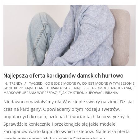
Najlepsza oferta kardiganów damskich hurtowo
2025-
IN:
TRENDY
TAGGED:
CO BĘDZIE MODNE W
,
CO JEST MODNE W TYM SEZONIE
,
GDZIE KUPIĆ FAJNE I TANIE UBRANIA
,
GDZIE NAJLEPSZE PROMOCJE NA UBRANIA
,
10-
MARKOWE UBRANIA WYPRZEDAŻ
,
Z JAKICH STRON KUPOWAĆ UBRANIA
19
Niedawno omawiałyśmy dla Was ciepłe swetry na zimę. Dzisiaj
czas na kardigany. Opowiadamy o tym rodzaju swetrów,
popularnych krojach, ozdobach i wariantach kolorystycznych.
Sprawdźcie koniecznie i przekonajcie się jakie modele
kardiganów warto kupić do swoich sklepów. Najlepsza oferta
kardiganów damskich hurtowo w Factoryprice.eu