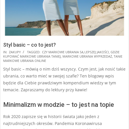
Styl basic – co to jest?
2025-
IN:
ZAKUPY
TAGGED:
CZY MARKOWE UBRANIA SĄ LEPSZEJ JAKOŚCI
,
GDZIE
KUPOWAĆ MARKOWE UBRANIA TANIEJ
,
MARKOWE UBRANIA WYPRZEDAŻ
,
TANIE
08-
MARKOWE UBRANIA ONLINE
08
Styl basic – mówią o nim dziś wszyscy. Czym jest, jak nosić takie
ubrania, co warto mieć w swojej szafie? Ten blogowy wpis
będzie dla Ciebie prawdziwym kompendium wiedzy w tym
temacie. Zapraszamy do lektury przy kawie!
Minimalizm w modzie – to jest na topie
Rok 2020 zapisze się w historii świata jako jeden z
najtrudniejszych okresów. Pandemia Koronawirusa