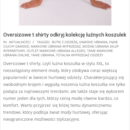
Oversizowe t shirty odkryj kolekcję luźnych koszulek
2024-
IN:
AKTUALNOŚCI
TAGGED:
BUTIK Z ODZIEŻĄ
,
DAMSKIE UBRANIA
,
FAJNE
CIUCHY DAMSKIE
,
MARKOWE UBRANIA WYPRZEDAŻ
,
MODNE UBRANIA SKLEP
10-
INTERNETOWY
,
OUTLET MARKOWE UBRANIA ALLEGRO
,
TANIE MARKOWE
09
UBRANIA ONLINE
,
TANIE UBRANIA
,
TOTALNA WYPRZEDAŻ ODZIEŻY
Oversizowe t shirty, czyli luźna koszulka w stylu XXL, to
niezastąpiony element mody, który zdobywa coraz większą
popularność w świecie hurtowej odzieży. Charakteryzujący się
swobodnym krojem i wygodą noszenia luźna koszulka nie tylko
podąża za najnowszymi trendami, ale także staje się wyborem
numer jeden dla tych, którzy cenią modę równie bardzo, co
komfort. Warto przyjrzeć się bliżej temu dynamicznemu
trendowi, który podbija świat mody hurtowej, oferując
nieograniczone możliwości stylizacyjne.