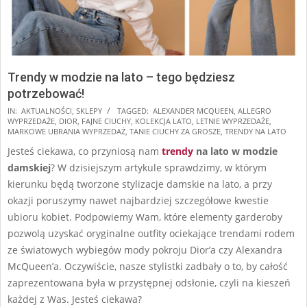
Trendy w modzie na lato – tego będziesz
potrzebować!
2025-
IN:
AKTUALNOŚCI
,
SKLEPY
TAGGED:
ALEXANDER MCQUEEN
,
ALLEGRO
WYPRZEDAŻE
,
DIOR
,
FAJNE CIUCHY
,
KOLEKCJA LATO
,
LETNIE WYPRZEDAŻE
,
03-
MARKOWE UBRANIA WYPRZEDAŻ
,
TANIE CIUCHY ZA GROSZE
,
TRENDY NA LATO
18
Jesteś ciekawa, co przyniosą nam
trendy
na lato
w modzie
damskiej
? W dzisiejszym artykule sprawdzimy, w którym
kierunku będą tworzone stylizacje damskie na lato, a przy
okazji poruszymy nawet najbardziej szczegółowe kwestie
ubioru kobiet. Podpowiemy Wam, które elementy garderoby
pozwolą uzyskać oryginalne outfity ociekające trendami rodem
ze światowych wybiegów mody pokroju Dior’a czy Alexandra
McQueen’a. Oczywiście, nasze stylistki zadbały o to, by całość
zaprezentowana była w przystępnej odsłonie, czyli na kieszeń
każdej z Was. Jesteś ciekawa?