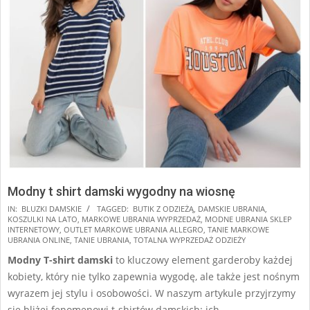
Modny t shirt damski wygodny na wiosnę
2024-
IN:
BLUZKI DAMSKIE
TAGGED:
BUTIK Z ODZIEŻĄ
,
DAMSKIE UBRANIA
,
KOSZULKI NA LATO
,
MARKOWE UBRANIA WYPRZEDAŻ
,
MODNE UBRANIA SKLEP
10-
INTERNETOWY
,
OUTLET MARKOWE UBRANIA ALLEGRO
,
TANIE MARKOWE
25
UBRANIA ONLINE
,
TANIE UBRANIA
,
TOTALNA WYPRZEDAŻ ODZIEŻY
Modny T-shirt damski
to kluczowy element garderoby każdej
kobiety, który nie tylko zapewnia wygodę, ale także jest nośnym
wyrazem jej stylu i osobowości. W naszym artykule przyjrzymy
się bliżej fenomenowi t-shirtów damskich: ich