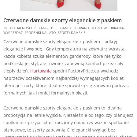
Czerwone damskie szorty eleganckie z paskiem
2024-
IN:
AKTUALNOŚCI
TAGGED:
ELEGANCKIE UBRANIA
,
MARKOWE UBRANIA
WYPRZEDAŻ
,
SPODENKI NA LATO
,
SZORTY DAMSKIE
10-
Czerwone damskie szorty eleganckie z paskiem – odkryj
10
elegancję i wygodę. Gdy temperatura na zewnątrz wzrasta,
każda kobieta szuka elementów garderoby, które nie tylko
podkreślą jej styl, ale również zapewnią komfort przez cały
ciepły dzień.
Hurtownia
spodni FactoryPrice.eu wychodzi
naprzeciw oczekiwaniom najbardziej wymagających kobiet,
oferując szorty, które idealnie sprawdzą się zarówno podczas
formalnych, jak i mniej formalnych okazji.
Czerwone damskie szorty eleganckie z paskiem to idealna
propozycja na letnie wyjścia. Niezależnie od tego, czy planujesz
spotkanie z przyjaciółmi, rodzinny obiad czy ważne spotkanie
biznesowe, te szorty zapewnią Ci elegancki wygląd bez