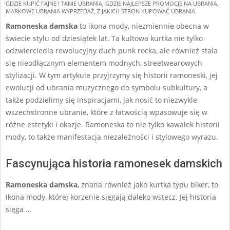
GDZIE KUPIĆ FAJNE I TANIE UBRANIA
,
GDZIE NAJLEPSZE PROMOCJE NA UBRANIA
,
07-
MARKOWE UBRANIA WYPRZEDAŻ
,
Z JAKICH STRON KUPOWAĆ UBRANIA
10
Ramoneska damska
to ikona mody, niezmiennie obecna w
świecie stylu od dziesiątek lat. Ta kultowa kurtka nie tylko
odzwierciedla rewolucyjny duch punk rocka, ale również stała
się nieodłącznym elementem modnych, streetwearowych
stylizacji. W tym artykule przyjrzymy się historii ramoneski, jej
ewolucji od ubrania muzycznego do symbolu subkultury, a
także podzielimy się inspiracjami, jak nosić to niezwykle
wszechstronne ubranie, które z łatwością wpasowuje się w
różne estetyki i okazje. Ramoneska to nie tylko kawałek historii
mody, to także manifestacja niezależności i stylowego wyrazu.
Fascynująca historia ramonesek damskich
Ramoneska damska
, znana również jako kurtka typu biker, to
ikona mody, której korzenie sięgają daleko wstecz. Jej historia
sięga …