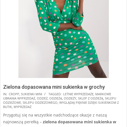
Zielona dopasowana mini sukienka w grochy
2025-
IN:
CROPP
,
SUKIENKI MINI
TAGGED:
LETNIE WYPRZEDAŻE
,
MARKOWE
UBRANIA WYPRZEDAŻ
,
ODZIEŻ
,
ODZIEŻĄ
,
ODZIEŻY
,
SKLEP Z ODZIEŻĄ
,
SKLEPU
08-
ODZIEŻOWE
,
SKLEPU ODZIEŻOWEGO
,
WYGLĄDAJ PIĘKNIE DZIĘKI SUKIENKOM Z
31
BUTIK
,
WYPRZEDAŻ
Przygotuj się na wszystkie nadchodzące okazje z naszą
najnowszą perełką –
zielona dopasowana mini sukienka w