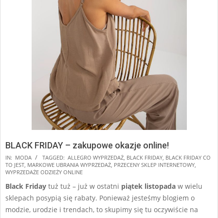
BLACK FRIDAY – zakupowe okazje online!
2024-
IN:
MODA
TAGGED:
ALLEGRO WYPRZEDAŻ
,
BLACK FRIDAY
,
BLACK FRIDAY CO
TO JEST
,
MARKOWE UBRANIA WYPRZEDAŻ
,
PRZECENY SKLEP INTERNETOWY
,
11-
WYPRZEDAŻE ODZIEŻY ONLINE
20
Black Friday
tuż tuż – już w ostatni
piątek listopada
w wielu
sklepach posypią się rabaty. Ponieważ jesteśmy blogiem o
modzie, urodzie i trendach, to skupimy się tu oczywiście na