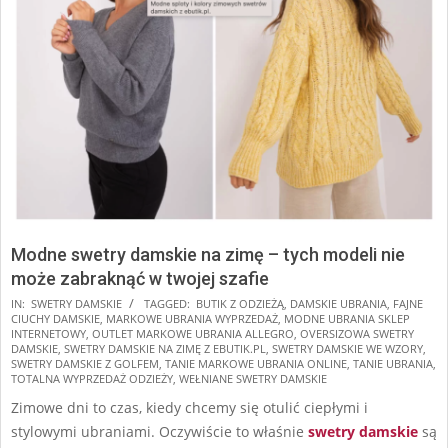
Modne swetry damskie na zimę – tych modeli nie
może zabraknąć w twojej szafie
2024-
IN:
SWETRY DAMSKIE
TAGGED:
BUTIK Z ODZIEŻĄ
,
DAMSKIE UBRANIA
,
FAJNE
CIUCHY DAMSKIE
,
MARKOWE UBRANIA WYPRZEDAŻ
,
MODNE UBRANIA SKLEP
11-
INTERNETOWY
,
OUTLET MARKOWE UBRANIA ALLEGRO
,
OVERSIZOWA SWETRY
14
DAMSKIE
,
SWETRY DAMSKIE NA ZIMĘ Z EBUTIK.PL
,
SWETRY DAMSKIE WE WZORY
,
SWETRY DAMSKIE Z GOLFEM
,
TANIE MARKOWE UBRANIA ONLINE
,
TANIE UBRANIA
,
TOTALNA WYPRZEDAŻ ODZIEŻY
,
WEŁNIANE SWETRY DAMSKIE
Zimowe dni to czas, kiedy chcemy się otulić ciepłymi i
stylowymi ubraniami. Oczywiście to właśnie
swetry damskie
są