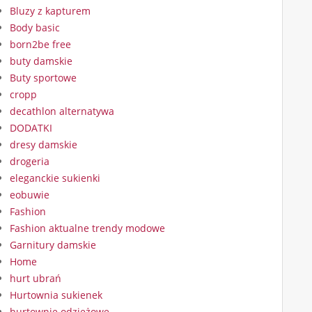
Bluzy z kapturem
Body basic
born2be free
buty damskie
Buty sportowe
cropp
decathlon alternatywa
DODATKI
dresy damskie
drogeria
eleganckie sukienki
eobuwie
Fashion
Fashion aktualne trendy modowe
Garnitury damskie
Home
hurt ubrań
Hurtownia sukienek
hurtownie odzieżowe