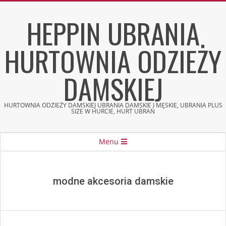
Skip
HEPPIN UBRANIA
to
content
HURTOWNIA ODZIEŻY
DAMSKIEJ
HURTOWNIA ODZIEŻY DAMSKIEJ UBRANIA DAMSKIE I MĘSKIE, UBRANIA PLUS
SIZE W HURCIE, HURT UBRAŃ
Secondary
Menu
Navigation
Menu
modne akcesoria damskie