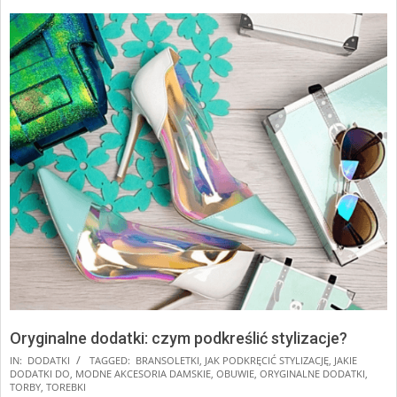
Oryginalne dodatki: czym podkreślić stylizacje?
2024-
IN:
DODATKI
TAGGED:
BRANSOLETKI
,
JAK PODKRĘCIĆ STYLIZACJĘ
,
JAKIE
DODATKI DO
,
MODNE AKCESORIA DAMSKIE
,
OBUWIE
,
ORYGINALNE DODATKI
,
10-
TORBY
,
TOREBKI