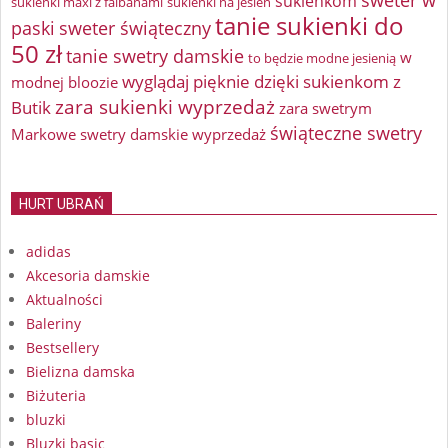
sweter w
sukienkom
sukienki maxi z falbanami
sukienki na jesień
tanie sukienki do
paski
sweter świąteczny
50 zł
tanie swetry damskie
w
to będzie modne jesienią
wyglądaj pięknie dzięki sukienkom z
modnej bloozie
zara sukienki wyprzedaż
Butik
zara swetrym
świąteczne swetry
Markowe swetry damskie wyprzedaż
HURT UBRAŃ
adidas
Akcesoria damskie
Aktualności
Baleriny
Bestsellery
Bielizna damska
Biżuteria
bluzki
Bluzki basic