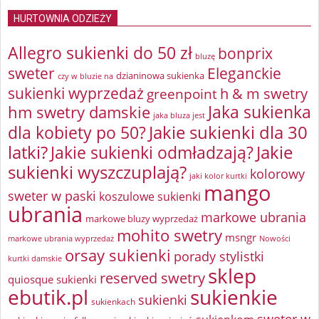
HURTOWNIA ODZIEŻY
Allegro sukienki do 50 zł
bonprix
bluzę
sweter
Eleganckie
dzianinowa sukienka
czy w bluzie na
sukienki wyprzedaż
greenpoint
h & m swetry
Jaka sukienka
hm swetry damskie
jaka bluza jest
Jakie sukienki dla 30
dla kobiety po 50?
latki?
Jakie sukienki odmładzają?
Jakie
sukienki wyszczuplają?
kolorowy
jaki kolor kurtki
mango
sweter w paski
koszulowe sukienki
ubrania
markowe ubrania
markowe bluzy wyprzedaż
mohito swetry
msngr
markowe ubrania wyprzedaż
Nowości
orsay sukienki
porady stylistki
kurtki damskie
sklep
reserved swetry
quiosque sukienki
ebutik.pl
sukienkie
sukienki
sukienkach