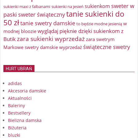
sweter w
sukienkom
sukienki maxi z falbanami
sukienki na jesień
tanie sukienki do
paski
sweter świąteczny
50 zł
tanie swetry damskie
w
to będzie modne jesienią
wyglądaj pięknie dzięki sukienkom z
modnej bloozie
zara sukienki wyprzedaż
Butik
zara swetrym
świąteczne swetry
Markowe swetry damskie wyprzedaż
HURT UBRAŃ
adidas
Akcesoria damskie
Aktualności
Baleriny
Bestsellery
Bielizna damska
Biżuteria
bluzki