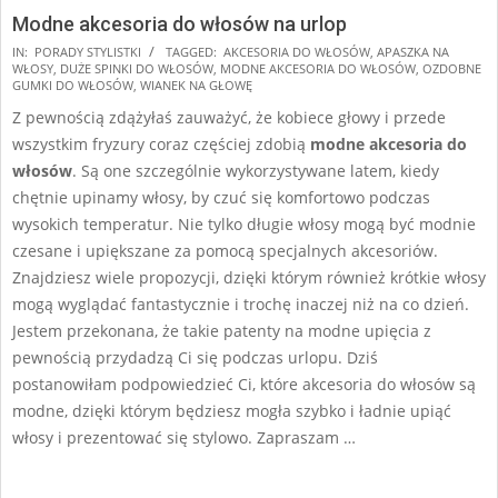
Modne akcesoria do włosów na urlop
2025-
IN:
PORADY STYLISTKI
TAGGED:
AKCESORIA DO WŁOSÓW
,
APASZKA NA
WŁOSY
,
DUŻE SPINKI DO WŁOSÓW
,
MODNE AKCESORIA DO WŁOSÓW
,
OZDOBNE
07-
GUMKI DO WŁOSÓW
,
WIANEK NA GŁOWĘ
19
Z pewnością zdążyłaś zauważyć, że kobiece głowy i przede
wszystkim fryzury coraz częściej zdobią
modne akcesoria do
włosów
. Są one szczególnie wykorzystywane latem, kiedy
chętnie upinamy włosy, by czuć się komfortowo podczas
wysokich temperatur. Nie tylko długie włosy mogą być modnie
czesane i upiększane za pomocą specjalnych akcesoriów.
Znajdziesz wiele propozycji, dzięki którym również krótkie włosy
mogą wyglądać fantastycznie i trochę inaczej niż na co dzień.
Jestem przekonana, że takie patenty na modne upięcia z
pewnością przydadzą Ci się podczas urlopu. Dziś
postanowiłam podpowiedzieć Ci, które akcesoria do włosów są
modne, dzięki którym będziesz mogła szybko i ładnie upiąć
włosy i prezentować się stylowo. Zapraszam …