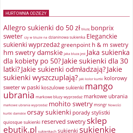
HURTOWNIA ODZIEŻY
Allegro sukienki do 50 zł
bonprix
bluzę
sweter
Eleganckie
dzianinowa sukienka
czy w bluzie na
sukienki wyprzedaż
greenpoint
h & m swetry
Jaka sukienka
hm swetry damskie
jaka bluza jest
Jakie sukienki dla 30
dla kobiety po 50?
latki?
Jakie sukienki odmładzają?
Jakie
sukienki wyszczuplają?
kolorowy
jaki kolor kurtki
mango
sweter w paski
koszulowe sukienki
ubrania
markowe ubrania
markowe bluzy wyprzedaż
mohito swetry
msngr
markowe ubrania wyprzedaż
Nowości
orsay sukienki
porady stylistki
kurtki damskie
sklep
reserved swetry
quiosque sukienki
ebutik.pl
sukienkie
sukienki
sukienkach