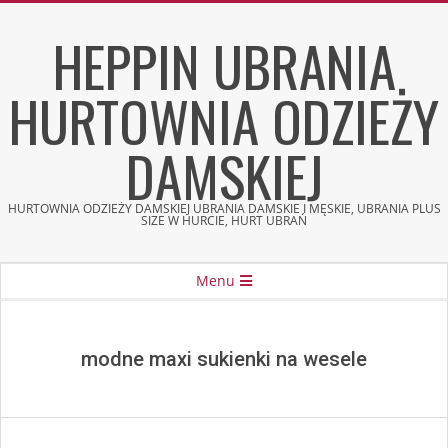
Skip
HEPPIN UBRANIA
to
content
HURTOWNIA ODZIEŻY
DAMSKIEJ
HURTOWNIA ODZIEŻY DAMSKIEJ UBRANIA DAMSKIE I MĘSKIE, UBRANIA PLUS
SIZE W HURCIE, HURT UBRAŃ
Secondary
Menu
Navigation
Menu
modne maxi sukienki na wesele