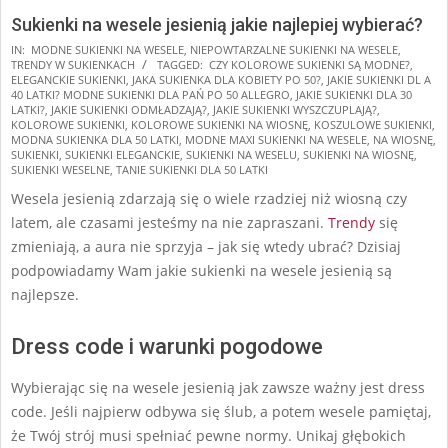
Sukienki na wesele jesienią jakie najlepiej wybierać?
2024-
IN:
MODNE SUKIENKI NA WESELE
,
NIEPOWTARZALNE SUKIENKI NA WESELE
,
TRENDY W SUKIENKACH
TAGGED:
CZY KOLOROWE SUKIENKI SĄ MODNE?
,
05-
ELEGANCKIE SUKIENKI
,
JAKA SUKIENKA DLA KOBIETY PO 50?
,
JAKIE SUKIENKI DL A
29
40 LATKI? MODNE SUKIENKI DLA PAŃ PO 50 ALLEGRO
,
JAKIE SUKIENKI DLA 30
LATKI?
,
JAKIE SUKIENKI ODMŁADZAJĄ?
,
JAKIE SUKIENKI WYSZCZUPLAJĄ?
,
KOLOROWE SUKIENKI
,
KOLOROWE SUKIENKI NA WIOSNĘ
,
KOSZULOWE SUKIENKI
,
MODNA SUKIENKA DLA 50 LATKI
,
MODNE MAXI SUKIENKI NA WESELE
,
NA WIOSNĘ
,
SUKIENKI
,
SUKIENKI ELEGANCKIE
,
SUKIENKI NA WESELU
,
SUKIENKI NA WIOSNĘ
,
SUKIENKI WESELNE
,
TANIE SUKIENKI DLA 50 LATKI
Wesela jesienią zdarzają się o wiele rzadziej niż wiosną czy
latem, ale czasami jesteśmy na nie zapraszani.
Trendy
się
zmieniają, a aura nie sprzyja – jak się wtedy ubrać? Dzisiaj
podpowiadamy Wam jakie sukienki na wesele jesienią są
najlepsze.
Dress code i warunki pogodowe
Wybierając się na wesele jesienią jak zawsze ważny jest dress
code. Jeśli najpierw odbywa się ślub, a potem wesele pamiętaj,
że Twój strój musi spełniać pewne normy. Unikaj głębokich