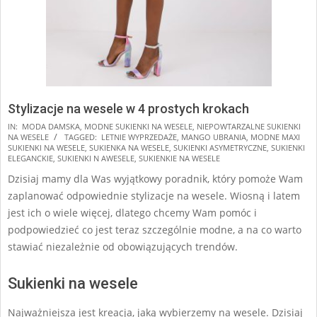
Stylizacje na wesele w 4 prostych krokach
2024-
IN:
MODA DAMSKA
,
MODNE SUKIENKI NA WESELE
,
NIEPOWTARZALNE SUKIENKI
NA WESELE
TAGGED:
LETNIE WYPRZEDAŻE
,
MANGO UBRANIA
,
MODNE MAXI
04-
SUKIENKI NA WESELE
,
SUKIENKA NA WESELE
,
SUKIENKI ASYMETRYCZNE
,
SUKIENKI
26
ELEGANCKIE
,
SUKIENKI N AWESELE
,
SUKIENKIE NA WESELE
Dzisiaj mamy dla Was wyjątkowy poradnik, który pomoże Wam
zaplanować odpowiednie stylizacje na wesele. Wiosną i latem
jest ich o wiele więcej, dlatego chcemy Wam pomóc i
podpowiedzieć co jest teraz szczególnie modne, a na co warto
stawiać niezależnie od obowiązujących trendów.
Sukienki na wesele
Najważniejsza jest kreacja, jaką wybierzemy na wesele. Dzisiaj