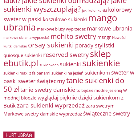
latki?
Jakie sukienki odmładzają?
Jakie
sukienki wyszczuplają?
kolorowy
jaki kolor kurtki
mango
sweter w paski
koszulowe sukienki
ubrania
markowe ubrania
markowe bluzy wyprzedaż
mohito swetry
msngr
markowe ubrania wyprzedaż
Nowości
orsay sukienki
porady stylistki
kurtki damskie
sklep
reserved swetry
quiosque sukienki
ebutik.pl
sukienkie
sukienki
sukienkach
sweter w
sukienkom
sukienki maxi z falbanami
sukienki na jesień
tanie sukienki do
paski
sweter świąteczny
50 zł
tanie swetry damskie
w
to będzie modne jesienią
wyglądaj pięknie dzięki sukienkom z
modnej bloozie
zara sukienki wyprzedaż
Butik
zara swetrym
świąteczne swetry
Markowe swetry damskie wyprzedaż
HURT UBRAŃ