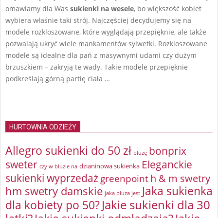
omawiamy dla Was
sukienki na wesele
, bo większość kobiet
wybiera właśnie taki strój. Najczęściej decydujemy się na
modele rozkloszowane, które wyglądają przepięknie, ale także
pozwalają ukryć wiele mankamentów sylwetki. Rozkloszowane
modele są idealne dla pań z masywnymi udami czy dużym
brzuszkiem – zakryją te wady. Takie modele przepięknie
podkreślają górną partię ciała …
HURTOWNIA ODZIEŻY
Allegro sukienki do 50 zł
bonprix
bluzę
sweter
Eleganckie
dzianinowa sukienka
czy w bluzie na
sukienki wyprzedaż
greenpoint
h & m swetry
Jaka sukienka
hm swetry damskie
jaka bluza jest
Jakie sukienki dla 30
dla kobiety po 50?