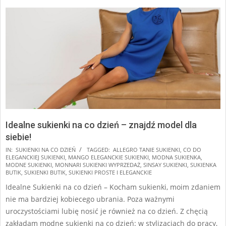
Idealne sukienki na co dzień – znajdź model dla
siebie!
2025-
IN:
SUKIENKI NA CO DZIEŃ
TAGGED:
ALLEGRO TANIE SUKIENKI
,
CO DO
ELEGANCKIEJ SUKIENKI
,
MANGO ELEGANCKIE SUKIENKI
,
MODNA SUKIENKA
,
06-
MODNE SUKIENKI
,
MONNARI SUKIENKI WYPRZEDAŻ
,
SINSAY SUKIENKI
,
SUKIENKA
06
BUTIK
,
SUKIENKI BUTIK
,
SUKIENKI PROSTE I ELEGANCKIE
Idealne Sukienki na co dzień – Kocham sukienki, moim zdaniem
nie ma bardziej kobiecego ubrania. Poza ważnymi
uroczystościami lubię nosić je również na co dzień. Z chęcią
zakładam modne sukienki na co dzień: w stylizacjach do pracy,