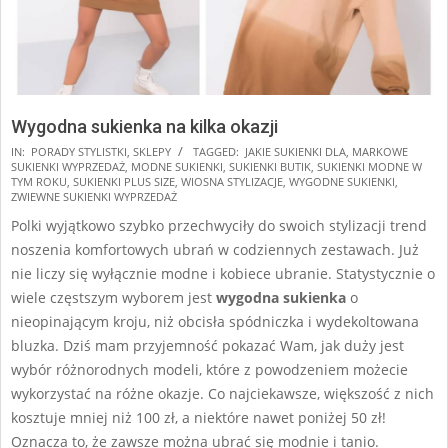
Wygodna sukienka na kilka okazji
2025-
IN:
PORADY STYLISTKI
,
SKLEPY
TAGGED:
JAKIE SUKIENKI DLA
,
MARKOWE
SUKIENKI WYPRZEDAŻ
,
MODNE SUKIENKI
,
SUKIENKI BUTIK
,
SUKIENKI MODNE W
03-
TYM ROKU
,
SUKIENKI PLUS SIZE
,
WIOSNA STYLIZACJE
,
WYGODNE SUKIENKI
,
04
ZWIEWNE SUKIENKI WYPRZEDAŻ
Polki wyjątkowo szybko przechwyciły do swoich stylizacji trend
noszenia komfortowych ubrań w codziennych zestawach. Już
nie liczy się wyłącznie modne i kobiece ubranie. Statystycznie o
wiele częstszym wyborem jest
wygodna sukienka
o
nieopinającym kroju, niż obcisła spódniczka i wydekoltowana
bluzka. Dziś mam przyjemność pokazać Wam, jak duży jest
wybór różnorodnych modeli, które z powodzeniem możecie
wykorzystać na różne okazje. Co najciekawsze, większość z nich
kosztuje mniej niż 100 zł, a niektóre nawet poniżej 50 zł!
Oznacza to, że zawsze można ubrać się modnie i tanio.