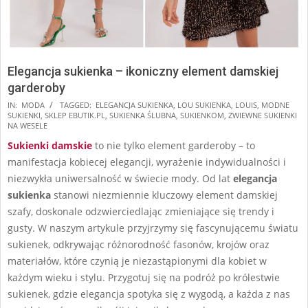
Elegancja sukienka – ikoniczny element damskiej
garderoby
2024-
IN:
MODA
TAGGED:
ELEGANCJA SUKIENKA
,
LOU SUKIENKA
,
LOUIS
,
MODNE
SUKIENKI
,
SKLEP EBUTIK.PL
,
SUKIENKA ŚLUBNA
,
SUKIENKOM
,
ZWIEWNE SUKIENKI
11-
NA WESELE
08
Sukienki damskie
to nie tylko element garderoby – to
manifestacja kobiecej elegancji, wyrażenie indywidualności i
niezwykła uniwersalność w świecie mody. Od lat
elegancja
sukienka
stanowi niezmiennie kluczowy element damskiej
szafy, doskonale odzwierciedlając zmieniające się trendy i
gusty. W naszym artykule przyjrzymy się fascynującemu światu
sukienek, odkrywając różnorodność fasonów, krojów oraz
materiałów, które czynią je niezastąpionymi dla kobiet w
każdym wieku i stylu. Przygotuj się na podróż po królestwie
sukienek, gdzie elegancja spotyka się z wygodą, a każda z nas