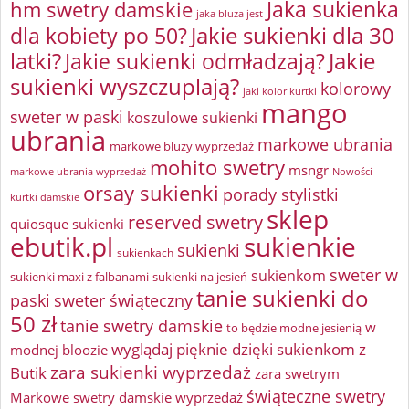
Jaka sukienka
hm swetry damskie
jaka bluza jest
Jakie sukienki dla 30
dla kobiety po 50?
latki?
Jakie sukienki odmładzają?
Jakie
sukienki wyszczuplają?
kolorowy
jaki kolor kurtki
mango
sweter w paski
koszulowe sukienki
ubrania
markowe ubrania
markowe bluzy wyprzedaż
mohito swetry
msngr
markowe ubrania wyprzedaż
Nowości
orsay sukienki
porady stylistki
kurtki damskie
sklep
reserved swetry
quiosque sukienki
ebutik.pl
sukienkie
sukienki
sukienkach
sweter w
sukienkom
sukienki maxi z falbanami
sukienki na jesień
tanie sukienki do
paski
sweter świąteczny
50 zł
tanie swetry damskie
w
to będzie modne jesienią
wyglądaj pięknie dzięki sukienkom z
modnej bloozie
zara sukienki wyprzedaż
Butik
zara swetrym
świąteczne swetry
Markowe swetry damskie wyprzedaż