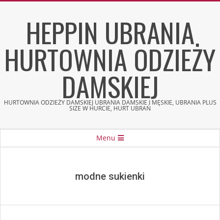
Skip
HEPPIN UBRANIA
to
content
HURTOWNIA ODZIEŻY
DAMSKIEJ
HURTOWNIA ODZIEŻY DAMSKIEJ UBRANIA DAMSKIE I MĘSKIE, UBRANIA PLUS
SIZE W HURCIE, HURT UBRAŃ
Secondary
Menu
Navigation
Menu
modne sukienki