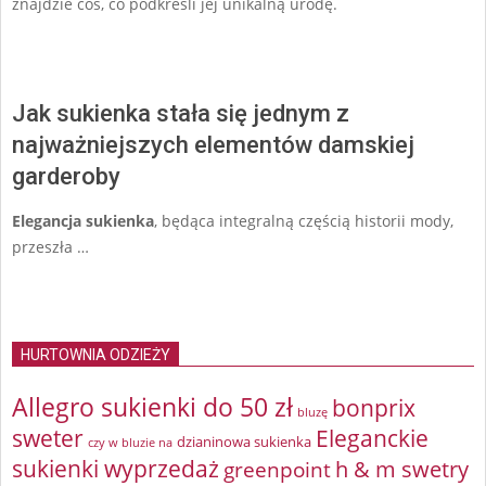
znajdzie coś, co podkreśli jej unikalną urodę.
Jak sukienka stała się jednym z
najważniejszych elementów damskiej
garderoby
Elegancja sukienka
, będąca integralną częścią historii mody,
przeszła …
HURTOWNIA ODZIEŻY
Allegro sukienki do 50 zł
bonprix
bluzę
sweter
Eleganckie
dzianinowa sukienka
czy w bluzie na
sukienki wyprzedaż
greenpoint
h & m swetry