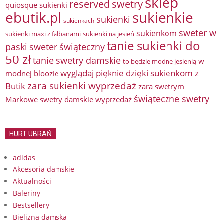
sklep
reserved swetry
quiosque sukienki
ebutik.pl
sukienkie
sukienki
sukienkach
sweter w
sukienkom
sukienki maxi z falbanami
sukienki na jesień
tanie sukienki do
paski
sweter świąteczny
50 zł
tanie swetry damskie
w
to będzie modne jesienią
wyglądaj pięknie dzięki sukienkom z
modnej bloozie
zara sukienki wyprzedaż
Butik
zara swetrym
świąteczne swetry
Markowe swetry damskie wyprzedaż
HURT UBRAŃ
adidas
Akcesoria damskie
Aktualności
Baleriny
Bestsellery
Bielizna damska