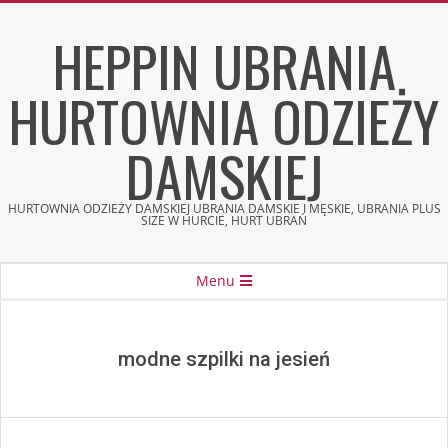
Skip
HEPPIN UBRANIA
to
content
HURTOWNIA ODZIEŻY
DAMSKIEJ
HURTOWNIA ODZIEŻY DAMSKIEJ UBRANIA DAMSKIE I MĘSKIE, UBRANIA PLUS
SIZE W HURCIE, HURT UBRAŃ
Secondary
Menu
Navigation
Menu
modne szpilki na jesień