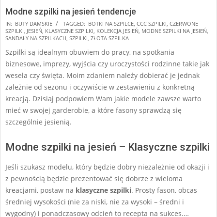
Modne szpilki na jesień tendencje
2025-
IN:
BUTY DAMSKIE
TAGGED:
BOTKI NA SZPILCE
,
CCC SZPILKI
,
CZERWONE
SZPILKI
,
JESIEŃ
,
KLASYCZNE SZPILKI
,
KOLEKCJA JESIEŃ
,
MODNE SZPILKI NA JESIEŃ
,
07-
SANDAŁY NA SZPILKACH
,
SZPILKI
,
ZŁOTA SZPILKA
11
Szpilki są idealnym obuwiem do pracy, na spotkania
biznesowe, imprezy, wyjścia czy uroczystości rodzinne takie jak
wesela czy święta. Moim zdaniem należy dobierać je jednak
zależnie od sezonu i oczywiście w zestawieniu z konkretną
kreacją. Dzisiaj podpowiem Wam jakie modele zawsze warto
mieć w swojej garderobie, a które fasony sprawdzą się
szczególnie jesienią.
Modne szpilki na jesień – Klasyczne szpilki
Jeśli szukasz modelu, który będzie dobry niezależnie od okazji i
z pewnością będzie prezentować się dobrze z wieloma
kreacjami, postaw na
klasyczne szpilki
. Prosty fason, obcas
średniej wysokości (nie za niski, nie za wysoki – średni i
wygodny) i ponadczasowy odcień to recepta na sukces.…