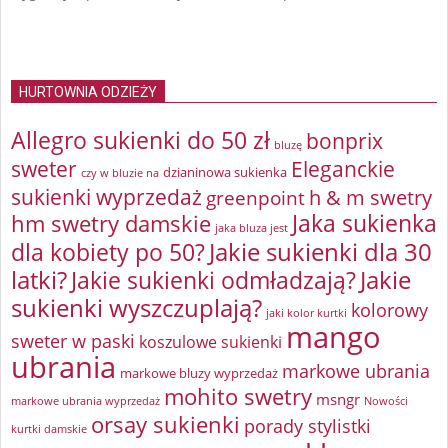
HURTOWNIA ODZIEŻY
Allegro sukienki do 50 zł
bonprix
bluzę
sweter
Eleganckie
dzianinowa sukienka
czy w bluzie na
sukienki wyprzedaż
greenpoint
h & m swetry
Jaka sukienka
hm swetry damskie
jaka bluza jest
Jakie sukienki dla 30
dla kobiety po 50?
latki?
Jakie sukienki odmładzają?
Jakie
sukienki wyszczuplają?
kolorowy
jaki kolor kurtki
mango
sweter w paski
koszulowe sukienki
ubrania
markowe ubrania
markowe bluzy wyprzedaż
mohito swetry
msngr
markowe ubrania wyprzedaż
Nowości
orsay sukienki
porady stylistki
kurtki damskie