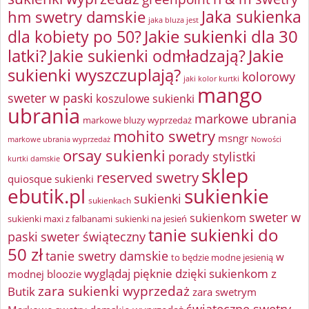
Jaka sukienka
hm swetry damskie
jaka bluza jest
Jakie sukienki dla 30
dla kobiety po 50?
latki?
Jakie sukienki odmładzają?
Jakie
sukienki wyszczuplają?
kolorowy
jaki kolor kurtki
mango
sweter w paski
koszulowe sukienki
ubrania
markowe ubrania
markowe bluzy wyprzedaż
mohito swetry
msngr
markowe ubrania wyprzedaż
Nowości
orsay sukienki
porady stylistki
kurtki damskie
sklep
reserved swetry
quiosque sukienki
ebutik.pl
sukienkie
sukienki
sukienkach
sweter w
sukienkom
sukienki maxi z falbanami
sukienki na jesień
tanie sukienki do
paski
sweter świąteczny
50 zł
tanie swetry damskie
w
to będzie modne jesienią
wyglądaj pięknie dzięki sukienkom z
modnej bloozie
zara sukienki wyprzedaż
Butik
zara swetrym
świąteczne swetry