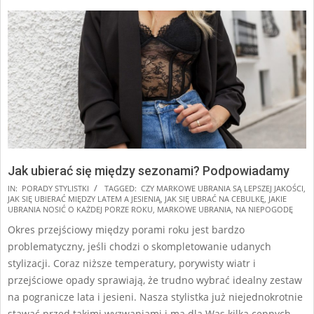
Jak ubierać się między sezonami? Podpowiadamy
2025-
IN:
PORADY STYLISTKI
TAGGED:
CZY MARKOWE UBRANIA SĄ LEPSZEJ JAKOŚCI
,
JAK SIĘ UBIERAĆ MIĘDZY LATEM A JESIENIĄ
,
JAK SIĘ UBRAĆ NA CEBULKĘ
,
JAKIE
07-
UBRANIA NOSIĆ O KAŻDEJ PORZE ROKU
,
MARKOWE UBRANIA
,
NA NIEPOGODĘ
03
Okres przejściowy między porami roku jest bardzo
problematyczny, jeśli chodzi o skompletowanie udanych
stylizacji. Coraz niższe temperatury, porywisty wiatr i
przejściowe opady sprawiają, że trudno wybrać idealny zestaw
na pogranicze lata i jesieni. Nasza stylistka już niejednokrotnie
stawać przed takimi wyzwaniami i ma dla Was kilka cennych