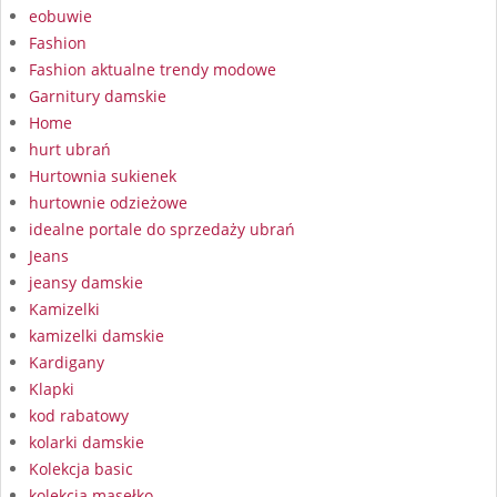
eobuwie
Fashion
Fashion aktualne trendy modowe
Garnitury damskie
Home
hurt ubrań
Hurtownia sukienek
hurtownie odzieżowe
idealne portale do sprzedaży ubrań
Jeans
jeansy damskie
Kamizelki
kamizelki damskie
Kardigany
Klapki
kod rabatowy
kolarki damskie
Kolekcja basic
kolekcja masełko