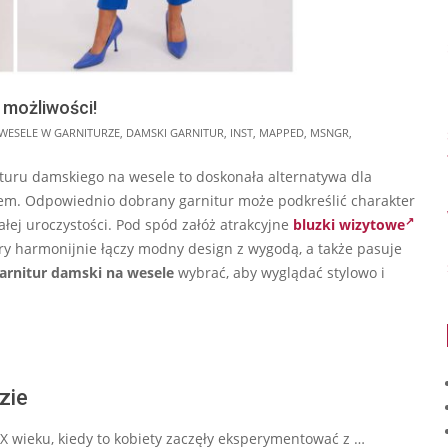
 możliwości!
 WESELE W GARNITURZE
,
DAMSKI GARNITUR
,
INST
,
MAPPED
,
MSNGR
,
ituru damskiego na wesele to doskonała alternatywa dla
lem. Odpowiednio dobrany garnitur może podkreślić charakter
łej uroczystości. Pod spód załóż atrakcyjne
bluzki wizytowe
tóry harmonijnie łączy modny design z wygodą, a także pasuje
garnitur damski na wesele
wybrać, aby wyglądać stylowo i
zie
XX wieku, kiedy to kobiety zaczęły eksperymentować z …