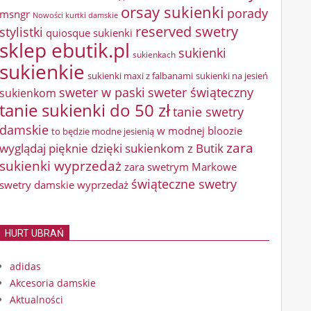
orsay sukienki
porady
msngr
Nowości kurtki damskie
reserved swetry
stylistki
quiosque sukienki
sklep ebutik.pl
sukienki
sukienkach
sukienkie
sukienki maxi z falbanami
sukienki na jesień
sweter w paski
sweter świąteczny
sukienkom
tanie sukienki do 50 zł
tanie swetry
damskie
w modnej bloozie
to będzie modne jesienią
zara
wyglądaj pięknie dzięki sukienkom z Butik
sukienki wyprzedaż
zara swetrym Markowe
świąteczne swetry
swetry damskie wyprzedaż
HURT UBRAŃ
adidas
Akcesoria damskie
Aktualności