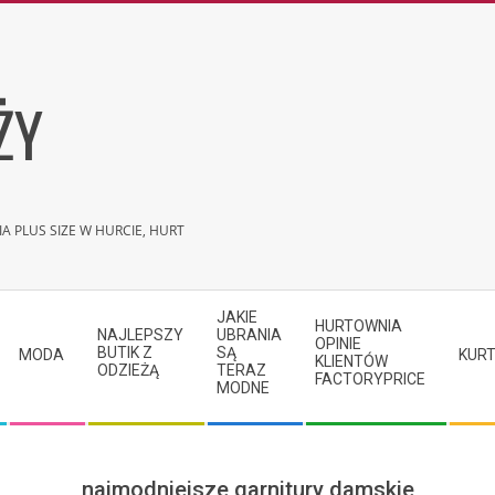
ŻY
A PLUS SIZE W HURCIE, HURT
JAKIE
HURTOWNIA
NAJLEPSZY
UBRANIA
OPINIE
BUTIK Z
SĄ
MODA
KURT
KLIENTÓW
ODZIEŻĄ
TERAZ
FACTORYPRICE
MODNE
najmodniejsze garnitury damskie