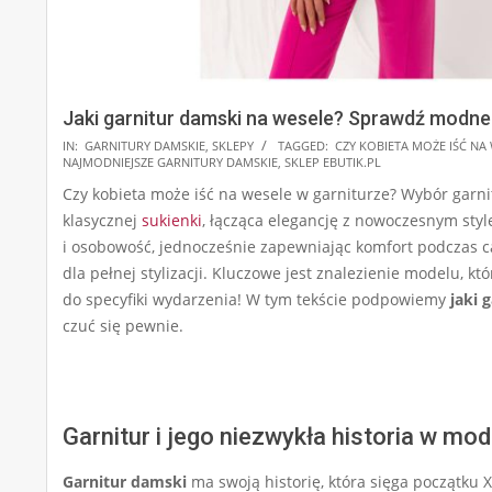
Jaki garnitur damski na wesele? Sprawdź modne
2025-
IN:
GARNITURY DAMSKIE
,
SKLEPY
TAGGED:
CZY KOBIETA MOŻE IŚĆ NA
NAJMODNIEJSZE GARNITURY DAMSKIE
,
SKLEP EBUTIK.PL
09-
Czy kobieta może iść na wesele w garniturze? Wybór garn
10
klasycznej
sukienki
, łącząca elegancję z nowoczesnym sty
i osobowość, jednocześnie zapewniając komfort podczas ca
dla pełnej stylizacji. Kluczowe jest znalezienie modelu, k
do specyfiki wydarzenia! W tym tekście podpowiemy
jaki 
czuć się pewnie.
Garnitur i jego niezwykła historia w mod
Garnitur damski
ma swoją historię, która sięga początku 