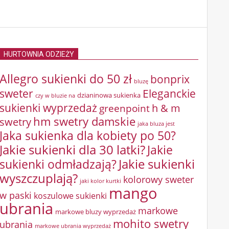
HURTOWNIA ODZIEŻY
Allegro sukienki do 50 zł
bonprix
bluzę
sweter
Eleganckie
dzianinowa sukienka
czy w bluzie na
sukienki wyprzedaż
greenpoint
h & m
hm swetry damskie
swetry
jaka bluza jest
Jaka sukienka dla kobiety po 50?
Jakie sukienki dla 30 latki?
Jakie
sukienki odmładzają?
Jakie sukienki
wyszczuplają?
kolorowy sweter
jaki kolor kurtki
mango
w paski
koszulowe sukienki
ubrania
markowe
markowe bluzy wyprzedaż
mohito swetry
ubrania
markowe ubrania wyprzedaż