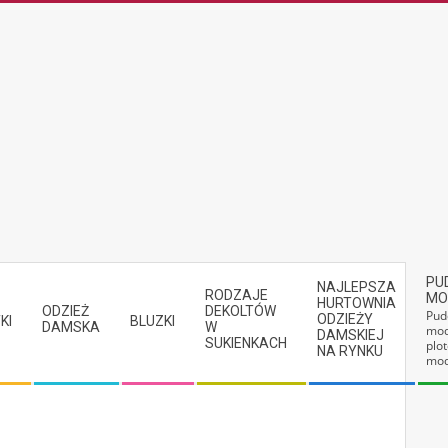
PU
NAJLEPSZA
RODZAJE
MO
HURTOWNIA
ODZIEŻ
DEKOLTÓW
Pud
ODZIEŻY
KI
BLUZKI
DAMSKA
W
mod
DAMSKIEJ
SUKIENKACH
plot
NA RYNKU
mod