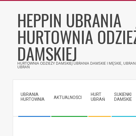
Skip
HEPPIN UBRANIA
to
content
HURTOWNIA ODZIE
DAMSKIEJ
HURTOWNIA ODZIEŻY DAMSKIEJ UBRANIA DAMSKIE I MĘSKIE, UBRANI
UBRAŃ
Secondary
Navigation
UBRANIA
HURT
SUKIENKI
Menu
AKTUALNOŚCI
HURTOWNIA
UBRAŃ
DAMSKIE