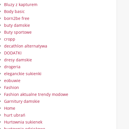
Bluzy z kapturem
Body basic
born2be free
buty damskie
Buty sportowe
cropp
decathlon alternatywa
DODATKI
dresy damskie
drogeria
eleganckie sukienki
eobuwie
Fashion
Fashion aktualne trendy modowe
Garnitury damskie
Home
hurt ubrań
Hurtownia sukienek
hurtownie odzieżowe