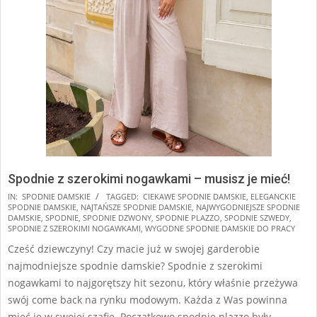
Spodnie z szerokimi nogawkami – musisz je mieć!
2025-
IN:
SPODNIE DAMSKIE
TAGGED:
CIEKAWE SPODNIE DAMSKIE
,
ELEGANCKIE
SPODNIE DAMSKIE
,
NAJTAŃSZE SPODNIE DAMSKIE
,
NAJWYGODNIEJSZE SPODNIE
08-
DAMSKIE
,
SPODNIE
,
SPODNIE DZWONY
,
SPODNIE PLAZZO
,
SPODNIE SZWEDY
,
15
SPODNIE Z SZEROKIMI NOGAWKAMI
,
WYGODNE SPODNIE DAMSKIE DO PRACY
Cześć dziewczyny! Czy macie już w swojej garderobie
najmodniejsze spodnie damskie? Spodnie z szerokimi
nogawkami to najgorętszy hit sezonu, który właśnie przeżywa
swój come back na rynku modowym. Każda z Was powinna
mieć je w swojej szafie. Początkowo spodnie plazzo były