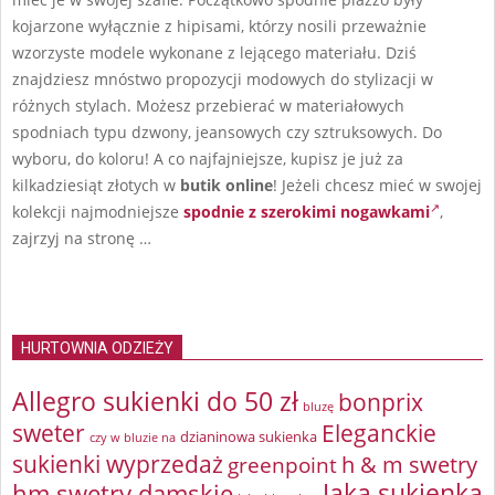
kojarzone wyłącznie z hipisami, którzy nosili przeważnie
wzorzyste modele wykonane z lejącego materiału. Dziś
znajdziesz mnóstwo propozycji modowych do stylizacji w
różnych stylach. Możesz przebierać w materiałowych
spodniach typu dzwony, jeansowych czy sztruksowych. Do
wyboru, do koloru! A co najfajniejsze, kupisz je już za
kilkadziesiąt złotych w
butik online
! Jeżeli chcesz mieć w swojej
kolekcji najmodniejsze
spodnie z szerokimi nogawkami
,
zajrzyj na stronę …
HURTOWNIA ODZIEŻY
Allegro sukienki do 50 zł
bonprix
bluzę
sweter
Eleganckie
dzianinowa sukienka
czy w bluzie na
sukienki wyprzedaż
greenpoint
h & m swetry
Jaka sukienka
hm swetry damskie