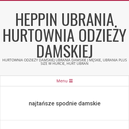
Skip
HEPPIN UBRANIA
to
content
HURTOWNIA ODZIEŻY
DAMSKIEJ
HURTOWNIA ODZIEŻY DAMSKIEJ UBRANIA DAMSKIE I MĘSKIE, UBRANIA PLUS
SIZE W HURCIE, HURT UBRAŃ
Secondary
Menu
Navigation
Menu
najtańsze spodnie damskie