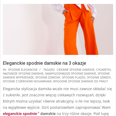
Eleganckie spodnie damskie na 3 okazje
2025-
IN:
SPODNIE ELEGANCKIE
TAGGED:
CIEKAWE SPODNIE DAMSKIE
,
CYGARETKI
,
NAJTAŃSZE SPODNIE DAMSKIE
,
NAJWYGODNIEJSZE SPODNIE DAMSKIE
,
SPODNIE
08-
DAMSKIE WYPRZEDAŻE
,
SPODNIE DZWONY
,
SPODNIE PLAZZO
,
SPODNIE SZWEDY
,
16
SPODNIE Z SZEROKIMI NOGAWKAMI
,
WYGODNE SPODNIE DAMSKIE DO PRACY
Elegancka stylizacja damska wcale nie musi zawsze składać się
z sukienki. Jest znacznie więcej ciekawych rozwiązań, dzięki
którym można uzyskać równie atrakcyjny, o ile nie lepszy, look
na wyjątkowe wyjście. Dziś postanowiłam zaproponować Wam
eleganckie spodnie
damskie
na trzy różne okazje. Pod lupę