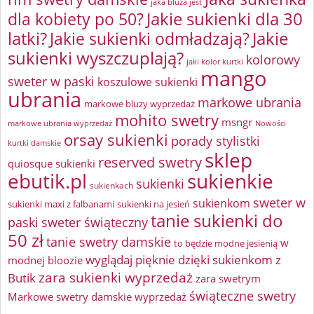
jaka bluza jest
Jakie sukienki dla 30
dla kobiety po 50?
latki?
Jakie sukienki odmładzają?
Jakie
sukienki wyszczuplają?
kolorowy
jaki kolor kurtki
mango
sweter w paski
koszulowe sukienki
ubrania
markowe ubrania
markowe bluzy wyprzedaż
mohito swetry
msngr
markowe ubrania wyprzedaż
Nowości
orsay sukienki
porady stylistki
kurtki damskie
sklep
reserved swetry
quiosque sukienki
ebutik.pl
sukienkie
sukienki
sukienkach
sweter w
sukienkom
sukienki maxi z falbanami
sukienki na jesień
tanie sukienki do
paski
sweter świąteczny
50 zł
tanie swetry damskie
w
to będzie modne jesienią
wyglądaj pięknie dzięki sukienkom z
modnej bloozie
zara sukienki wyprzedaż
Butik
zara swetrym
świąteczne swetry
Markowe swetry damskie wyprzedaż