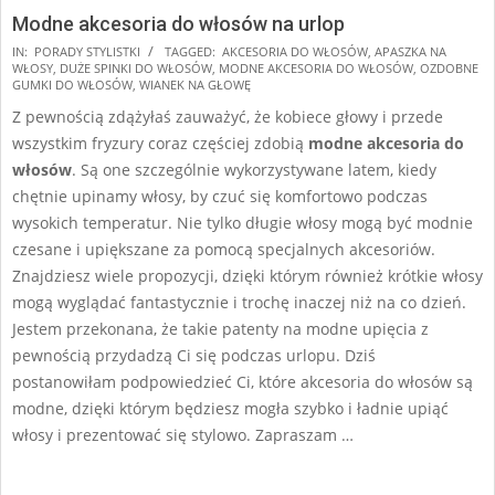
Modne akcesoria do włosów na urlop
2025-
IN:
PORADY STYLISTKI
TAGGED:
AKCESORIA DO WŁOSÓW
,
APASZKA NA
WŁOSY
,
DUŻE SPINKI DO WŁOSÓW
,
MODNE AKCESORIA DO WŁOSÓW
,
OZDOBNE
07-
GUMKI DO WŁOSÓW
,
WIANEK NA GŁOWĘ
19
Z pewnością zdążyłaś zauważyć, że kobiece głowy i przede
wszystkim fryzury coraz częściej zdobią
modne akcesoria do
włosów
. Są one szczególnie wykorzystywane latem, kiedy
chętnie upinamy włosy, by czuć się komfortowo podczas
wysokich temperatur. Nie tylko długie włosy mogą być modnie
czesane i upiększane za pomocą specjalnych akcesoriów.
Znajdziesz wiele propozycji, dzięki którym również krótkie włosy
mogą wyglądać fantastycznie i trochę inaczej niż na co dzień.
Jestem przekonana, że takie patenty na modne upięcia z
pewnością przydadzą Ci się podczas urlopu. Dziś
postanowiłam podpowiedzieć Ci, które akcesoria do włosów są
modne, dzięki którym będziesz mogła szybko i ładnie upiąć
włosy i prezentować się stylowo. Zapraszam …