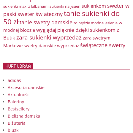
sweter w
sukienkom
sukienki maxi z falbanami
sukienki na jesień
tanie sukienki do
paski
sweter świąteczny
50 zł
tanie swetry damskie
w
to będzie modne jesienią
wyglądaj pięknie dzięki sukienkom z
modnej bloozie
zara sukienki wyprzedaż
Butik
zara swetrym
świąteczne swetry
Markowe swetry damskie wyprzedaż
HURT UBRAŃ
adidas
Akcesoria damskie
Aktualności
Baleriny
Bestsellery
Bielizna damska
Biżuteria
bluzki