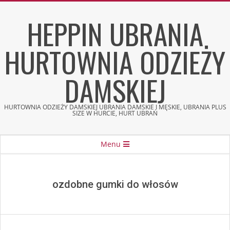
Skip
HEPPIN UBRANIA
to
content
HURTOWNIA ODZIEŻY
DAMSKIEJ
HURTOWNIA ODZIEŻY DAMSKIEJ UBRANIA DAMSKIE I MĘSKIE, UBRANIA PLUS
SIZE W HURCIE, HURT UBRAŃ
Secondary
Menu
Navigation
Menu
ozdobne gumki do włosów