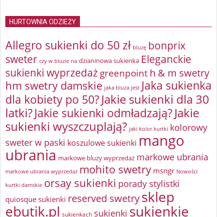
HURTOWNIA ODZIEŻY
Allegro sukienki do 50 zł
bonprix
bluzę
sweter
Eleganckie
dzianinowa sukienka
czy w bluzie na
sukienki wyprzedaż
greenpoint
h & m swetry
Jaka sukienka
hm swetry damskie
jaka bluza jest
Jakie sukienki dla 30
dla kobiety po 50?
latki?
Jakie sukienki odmładzają?
Jakie
sukienki wyszczuplają?
kolorowy
jaki kolor kurtki
mango
sweter w paski
koszulowe sukienki
ubrania
markowe ubrania
markowe bluzy wyprzedaż
mohito swetry
msngr
markowe ubrania wyprzedaż
Nowości
orsay sukienki
porady stylistki
kurtki damskie
sklep
reserved swetry
quiosque sukienki
ebutik.pl
sukienkie
sukienki
sukienkach