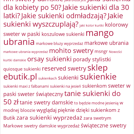
Jakie sukienki dla 30
dla kobiety po 50?
latki?
Jakie sukienki odmładzają?
Jakie
sukienki wyszczuplają?
kolorowy
jaki kolor kurtki
mango
sweter w paski
koszulowe sukienki
ubrania
markowe ubrania
markowe bluzy wyprzedaż
mohito swetry
msngr
markowe ubrania wyprzedaż
Nowości
orsay sukienki
porady stylistki
kurtki damskie
sklep
reserved swetry
quiosque sukienki
ebutik.pl
sukienkie
sukienki
sukienkach
sweter w
sukienkom
sukienki maxi z falbanami
sukienki na jesień
tanie sukienki do
paski
sweter świąteczny
50 zł
tanie swetry damskie
w
to będzie modne jesienią
wyglądaj pięknie dzięki sukienkom z
modnej bloozie
zara sukienki wyprzedaż
Butik
zara swetrym
świąteczne swetry
Markowe swetry damskie wyprzedaż