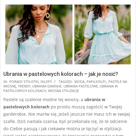
Ubrania w pastelowych kolorach – jak je nosić?
2025-
IN:
PORADY STYLISTKI
,
SKLEPY
TAGGED:
MODA
,
PAPILION.PL
,
PASTELE NA
WIOSNĘ
,
TRENDY
,
UBRANIA DAMSKIE
,
UBRANIA PASTELOWE
,
UBRANIA W
03-
PASTELOWYCH KOLORACH
,
WIOSNA STYLIZACJE
05
Pastele są szalenie modne tej wiosny, a
ubrania w
pastelowych kolorach
po prostu muszą zagościć w Twojej
garderobie. Nie martw się, jeżeli jeszcze nie masz ich w swojej
szafie. Dziś nastała szansa, byś przekonała się, że te odcienie
do Ciebie pasują i jak ciekawie można je łączyć w stylizacji.
Jeżeli jesteś zainteresowana, to koniecznie przeczytaj o tym,