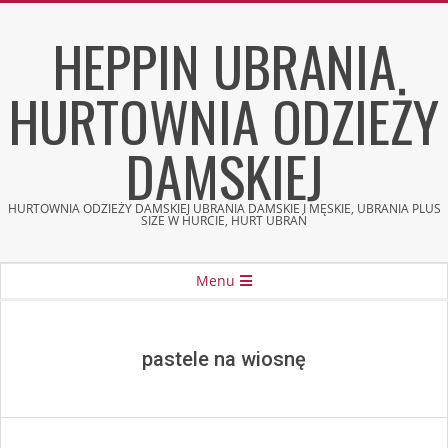
Skip
HEPPIN UBRANIA
to
content
HURTOWNIA ODZIEŻY
DAMSKIEJ
HURTOWNIA ODZIEŻY DAMSKIEJ UBRANIA DAMSKIE I MĘSKIE, UBRANIA PLUS
SIZE W HURCIE, HURT UBRAŃ
Secondary
Menu
Navigation
Menu
pastele na wiosnę