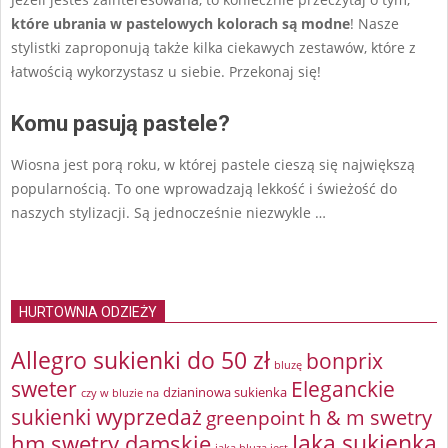
które ubrania w pastelowych kolorach są modne
! Nasze
stylistki zaproponują także kilka ciekawych zestawów, które z
łatwością wykorzystasz u siebie. Przekonaj się!
Komu pasują pastele?
Wiosna jest porą roku, w której pastele cieszą się największą
popularnością. To one wprowadzają lekkość i świeżość do
naszych stylizacji. Są jednocześnie niezwykle …
HURTOWNIA ODZIEŻY
Allegro sukienki do 50 zł
bonprix
bluzę
sweter
Eleganckie
dzianinowa sukienka
czy w bluzie na
sukienki wyprzedaż
greenpoint
h & m swetry
Jaka sukienka
hm swetry damskie
jaka bluza jest