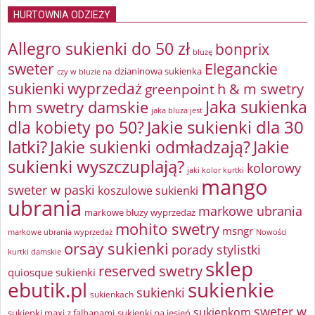
HURTOWNIA ODZIEŻY
Allegro sukienki do 50 zł
bonprix
bluzę
sweter
Eleganckie
dzianinowa sukienka
czy w bluzie na
sukienki wyprzedaż
greenpoint
h & m swetry
Jaka sukienka
hm swetry damskie
jaka bluza jest
Jakie sukienki dla 30
dla kobiety po 50?
latki?
Jakie sukienki odmładzają?
Jakie
sukienki wyszczuplają?
kolorowy
jaki kolor kurtki
mango
sweter w paski
koszulowe sukienki
ubrania
markowe ubrania
markowe bluzy wyprzedaż
mohito swetry
msngr
markowe ubrania wyprzedaż
Nowości
orsay sukienki
porady stylistki
kurtki damskie
sklep
reserved swetry
quiosque sukienki
ebutik.pl
sukienkie
sukienki
sukienkach
sweter w
sukienkom
sukienki maxi z falbanami
sukienki na jesień