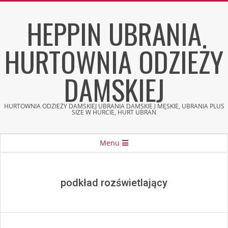
Skip
HEPPIN UBRANIA
to
content
HURTOWNIA ODZIEŻY
DAMSKIEJ
HURTOWNIA ODZIEŻY DAMSKIEJ UBRANIA DAMSKIE I MĘSKIE, UBRANIA PLUS
SIZE W HURCIE, HURT UBRAŃ
Secondary
Menu
Navigation
Menu
podkład rozświetlający