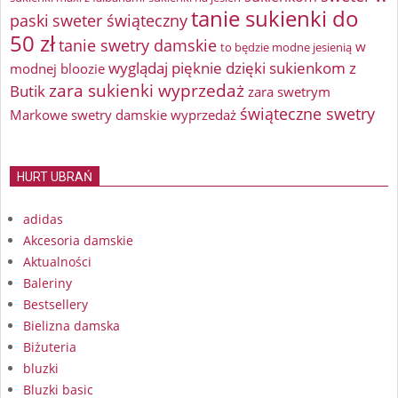
tanie sukienki do
paski
sweter świąteczny
50 zł
tanie swetry damskie
w
to będzie modne jesienią
wyglądaj pięknie dzięki sukienkom z
modnej bloozie
zara sukienki wyprzedaż
Butik
zara swetrym
świąteczne swetry
Markowe swetry damskie wyprzedaż
HURT UBRAŃ
adidas
Akcesoria damskie
Aktualności
Baleriny
Bestsellery
Bielizna damska
Biżuteria
bluzki
Bluzki basic