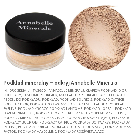
Podkład mineralny – odkryj Annabelle Minerals
2025-
IN:
DROGERIA
TAGGED:
ANNABELLE MINERALS
,
CLARESA PODKŁAD
,
DIOR
PODKŁADY
,
LANCOME PODKŁADY
,
MAX FACTOR PODKŁAD
,
PAESE PODKŁAD
,
01-
PĘDZEL DO PODKŁADU
,
PODKŁAD
,
PODKŁAD BOURJOIS
,
PODKŁAD CATRICE
,
19
PODKŁAD DIOR
,
PODKŁAD DO TWARZY
,
PODKŁAD ESTEE LAUDER
,
PODKŁAD
EVELINE
,
PODKŁAD KRYJĄCY
,
PODKŁAD LANCOME
,
PODKŁAD LOREAL
,
PODKŁAD
LOREAL INFALLIBLE
,
PODKŁAD LOREAL TRUE MATCH
,
PODKŁAD MAYBELLINE
,
PODKŁAD MINERALNY
,
PODKŁAD NAM
,
PODKŁAD ROZŚWIETLAJĄCY
,
PODKŁADY
,
PODKŁADY BOURJOIS
,
PODKŁADY CATRICE
,
PODKŁADY DO TWARZY
,
PODKŁADY
EVELINE
,
PODKŁADY LOREAL
,
PODKŁADY LOREAL TRUE MATCH
,
PODKŁADY MAX
FACTOR
,
PODKŁADY MAYBELLINE
,
PODKŁADY ROZŚWIETLAJĄCE