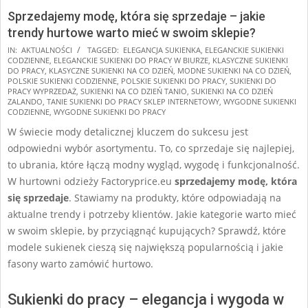
Sprzedajemy modę, która się sprzedaje – jakie
trendy hurtowe warto mieć w swoim sklepie?
2025-
IN:
AKTUALNOŚCI
TAGGED:
ELEGANCJA SUKIENKA
,
ELEGANCKIE SUKIENKI
CODZIENNE
,
ELEGANCKIE SUKIENKI DO PRACY W BIURZE
,
KLASYCZNE SUKIENKI
01-
DO PRACY
,
KLASYCZNE SUKIENKI NA CO DZIEŃ
,
MODNE SUKIENKI NA CO DZIEŃ
,
29
POLSKIE SUKIENKI CODZIENNE
,
POLSKIE SUKIENKI DO PRACY
,
SUKIENKI DO
PRACY WYPRZEDAŻ
,
SUKIENKI NA CO DZIEŃ TANIO
,
SUKIENKI NA CO DZIEŃ
ZALANDO
,
TANIE SUKIENKI DO PRACY SKLEP INTERNETOWY
,
WYGODNE SUKIENKI
CODZIENNE
,
WYGODNE SUKIENKI DO PRACY
W świecie mody detalicznej kluczem do sukcesu jest
odpowiedni wybór asortymentu. To, co sprzedaje się najlepiej,
to ubrania, które łączą modny wygląd, wygodę i funkcjonalność.
W hurtowni odzieży Factoryprice.eu
sprzedajemy modę, która
się sprzedaje
. Stawiamy na produkty, które odpowiadają na
aktualne trendy i potrzeby klientów. Jakie kategorie warto mieć
w swoim sklepie, by przyciągnąć kupujących? Sprawdź, które
modele sukienek cieszą się największą popularnością i jakie
fasony warto zamówić hurtowo.
Sukienki do pracy – elegancja i wygoda w