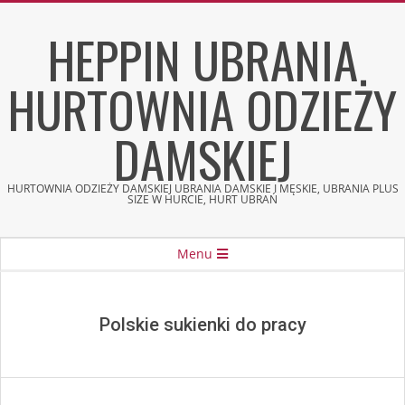
Skip
HEPPIN UBRANIA
to
content
HURTOWNIA ODZIEŻY
DAMSKIEJ
HURTOWNIA ODZIEŻY DAMSKIEJ UBRANIA DAMSKIE I MĘSKIE, UBRANIA PLUS
SIZE W HURCIE, HURT UBRAŃ
Secondary
Menu
Navigation
Menu
Polskie sukienki do pracy