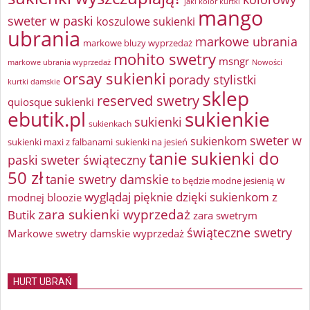
jaki kolor kurtki
mango
sweter w paski
koszulowe sukienki
ubrania
markowe ubrania
markowe bluzy wyprzedaż
mohito swetry
msngr
markowe ubrania wyprzedaż
Nowości
orsay sukienki
porady stylistki
kurtki damskie
sklep
reserved swetry
quiosque sukienki
ebutik.pl
sukienkie
sukienki
sukienkach
sweter w
sukienkom
sukienki maxi z falbanami
sukienki na jesień
tanie sukienki do
paski
sweter świąteczny
50 zł
tanie swetry damskie
w
to będzie modne jesienią
wyglądaj pięknie dzięki sukienkom z
modnej bloozie
zara sukienki wyprzedaż
Butik
zara swetrym
świąteczne swetry
Markowe swetry damskie wyprzedaż
HURT UBRAŃ