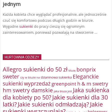
jednym
Każda kobieta chce wyglądać profesjonalnie, ale jednocześnie
czuć się komfortowo podczas długich godzin w biurze.
Wygodne
sukienki
do pracy cieszą się ogromnym
zainteresowaniem, ponieważ pozwalają na stworzenie …
HURTOWNIA ODZIEŻY
Allegro sukienki do 50 zł
bonprix
bluzę
sweter
Eleganckie
dzianinowa sukienka
czy w bluzie na
sukienki wyprzedaż
greenpoint
h & m swetry
Jaka sukienka
hm swetry damskie
jaka bluza jest
Jakie sukienki dla 30
dla kobiety po 50?
latki?
Jakie sukienki odmładzają?
Jakie
sukienki wyszczuplają?
kolorowy