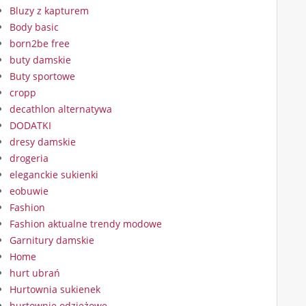
Bluzy z kapturem
Body basic
born2be free
buty damskie
Buty sportowe
cropp
decathlon alternatywa
DODATKI
dresy damskie
drogeria
eleganckie sukienki
eobuwie
Fashion
Fashion aktualne trendy modowe
Garnitury damskie
Home
hurt ubrań
Hurtownia sukienek
hurtownie odzieżowe