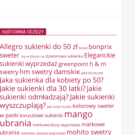
HURTOWNIA ODZIEŻY
Allegro sukienki do 50 zł
bonprix
bluzę
sweter
Eleganckie
dzianinowa sukienka
czy w bluzie na
sukienki wyprzedaż
greenpoint
h & m
hm swetry damskie
swetry
jaka bluza jest
Jaka sukienka dla kobiety po 50?
Jakie sukienki dla 30 latki?
Jakie
sukienki odmładzają?
Jakie sukienki
wyszczuplają?
kolorowy sweter
jaki kolor kurtki
mango
w paski
koszulowe sukienki
ubrania
markowe
markowe bluzy wyprzedaż
mohito swetry
ubrania
markowe ubrania wyprzedaż