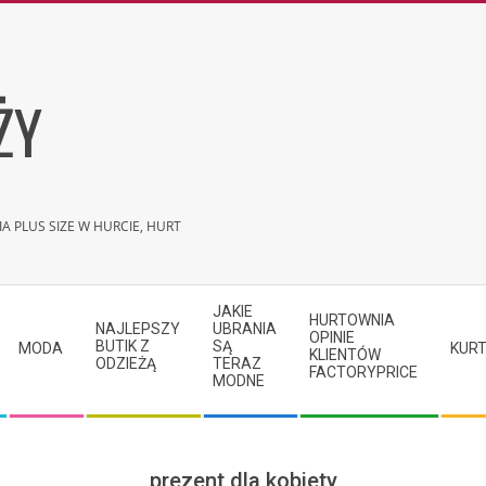
ŻY
A PLUS SIZE W HURCIE, HURT
JAKIE
HURTOWNIA
NAJLEPSZY
UBRANIA
OPINIE
BUTIK Z
SĄ
MODA
KURT
KLIENTÓW
ODZIEŻĄ
TERAZ
FACTORYPRICE
MODNE
prezent dla kobiety