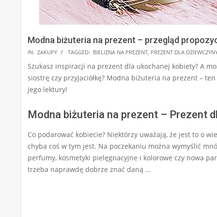
Modna biżuteria na prezent – przegląd propozyc
2025-
IN:
ZAKUPY
TAGGED:
BIELIZNA NA PREZENT
,
PREZENT DLA DZIEWCZYN
07-
Szukasz inspiracji na prezent dla ukochanej kobiety? A m
20
siostrę czy przyjaciółkę? Modna biżuteria na prezent – te
jego lektury!
Modna biżuteria na prezent – Prezent d
Co podarować kobiecie? Niektórzy uważają, że jest to o wi
chyba coś w tym jest. Na poczekaniu można wymyślić mnós
perfumy, kosmetyki pielęgnacyjne i kolorowe czy nowa par
trzeba naprawdę dobrze znać daną …