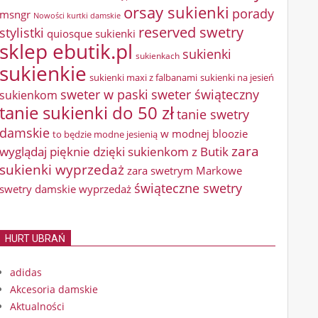
orsay sukienki
porady
msngr
Nowości kurtki damskie
reserved swetry
stylistki
quiosque sukienki
sklep ebutik.pl
sukienki
sukienkach
sukienkie
sukienki maxi z falbanami
sukienki na jesień
sweter w paski
sweter świąteczny
sukienkom
tanie sukienki do 50 zł
tanie swetry
damskie
w modnej bloozie
to będzie modne jesienią
zara
wyglądaj pięknie dzięki sukienkom z Butik
sukienki wyprzedaż
zara swetrym Markowe
świąteczne swetry
swetry damskie wyprzedaż
HURT UBRAŃ
adidas
Akcesoria damskie
Aktualności