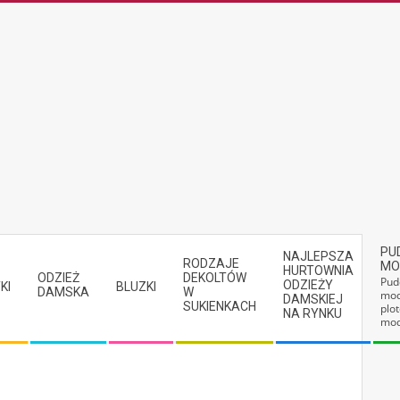
PU
NAJLEPSZA
RODZAJE
MO
HURTOWNIA
ODZIEŻ
DEKOLTÓW
Pud
ODZIEŻY
KI
BLUZKI
DAMSKA
W
mod
DAMSKIEJ
SUKIENKACH
plot
NA RYNKU
mod