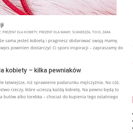
ji
Y
,
PREZENT DLA KOBIETY
,
PREZENT DLA MAMY
,
SCANDEZZA
,
TOUS
,
ZARA
oże sama jesteś kobietą i pragniesz obdarować swoją mamę,
n wpis powinien dostarczyć Ci sporo inspiracji – zapraszamy do
la kobiety – kilka pewniaków
ele łatwiejsze, niż sprawienie podarunku mężczyźnie. No cóż,
two rzeczy, które ucieszą każdą kobietę. Na pewno będą to
a butów albo torebka – chociaż do kupienia tego ostatniego