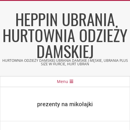
Skip
HEPPIN UBRANIA
to
content
HURTOWNIA ODZIEŻY
DAMSKIEJ
HURTOWNIA ODZIEŻY DAMSKIEJ UBRANIA DAMSKIE I MĘSKIE, UBRANIA PLUS
SIZE W HURCIE, HURT UBRAŃ
Secondary
Menu
Navigation
Menu
prezenty na mikołajki