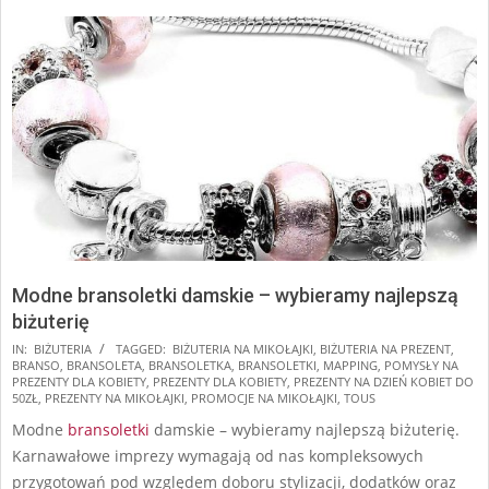
Modne bransoletki damskie – wybieramy najlepszą
biżuterię
2024-
IN:
BIŻUTERIA
TAGGED:
BIŻUTERIA NA MIKOŁAJKI
,
BIŻUTERIA NA PREZENT
,
BRANSO
,
BRANSOLETA
,
BRANSOLETKA
,
BRANSOLETKI
,
MAPPING
,
POMYSŁY NA
12-
PREZENTY DLA KOBIETY
,
PREZENTY DLA KOBIETY
,
PREZENTY NA DZIEŃ KOBIET DO
05
50ZŁ
,
PREZENTY NA MIKOŁAJKI
,
PROMOCJE NA MIKOŁAJKI
,
TOUS
Modne
bransoletki
damskie – wybieramy najlepszą biżuterię.
Karnawałowe imprezy wymagają od nas kompleksowych
przygotowań pod względem doboru stylizacji, dodatków oraz