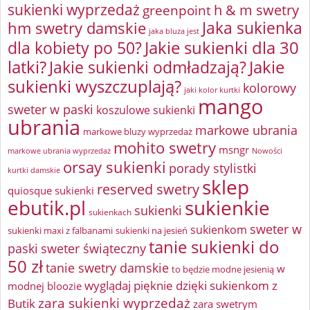
sukienki wyprzedaż
greenpoint
h & m swetry
Jaka sukienka
hm swetry damskie
jaka bluza jest
Jakie sukienki dla 30
dla kobiety po 50?
latki?
Jakie sukienki odmładzają?
Jakie
sukienki wyszczuplają?
kolorowy
jaki kolor kurtki
mango
sweter w paski
koszulowe sukienki
ubrania
markowe ubrania
markowe bluzy wyprzedaż
mohito swetry
msngr
markowe ubrania wyprzedaż
Nowości
orsay sukienki
porady stylistki
kurtki damskie
sklep
reserved swetry
quiosque sukienki
ebutik.pl
sukienkie
sukienki
sukienkach
sweter w
sukienkom
sukienki maxi z falbanami
sukienki na jesień
tanie sukienki do
paski
sweter świąteczny
50 zł
tanie swetry damskie
w
to będzie modne jesienią
wyglądaj pięknie dzięki sukienkom z
modnej bloozie
zara sukienki wyprzedaż
Butik
zara swetrym