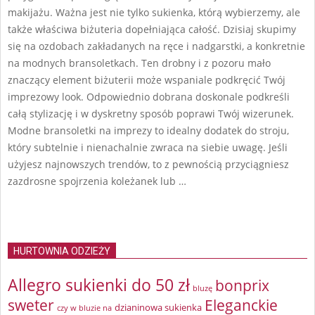
makijażu. Ważna jest nie tylko sukienka, którą wybierzemy, ale
także właściwa biżuteria dopełniająca całość. Dzisiaj skupimy
się na ozdobach zakładanych na ręce i nadgarstki, a konkretnie
na modnych bransoletkach. Ten drobny i z pozoru mało
znaczący element biżuterii może wspaniale podkręcić Twój
imprezowy look. Odpowiednio dobrana doskonale podkreśli
całą stylizację i w dyskretny sposób poprawi Twój wizerunek.
Modne bransoletki na imprezy to idealny dodatek do stroju,
który subtelnie i nienachalnie zwraca na siebie uwagę. Jeśli
użyjesz najnowszych trendów, to z pewnością przyciągniesz
zazdrosne spojrzenia koleżanek lub …
HURTOWNIA ODZIEŻY
Allegro sukienki do 50 zł
bonprix
bluzę
sweter
Eleganckie
dzianinowa sukienka
czy w bluzie na