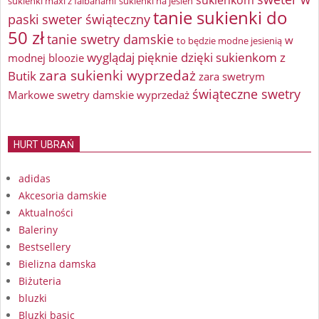
sukienki maxi z falbanami
sukienki na jesień
tanie sukienki do
paski
sweter świąteczny
50 zł
tanie swetry damskie
w
to będzie modne jesienią
wyglądaj pięknie dzięki sukienkom z
modnej bloozie
zara sukienki wyprzedaż
Butik
zara swetrym
świąteczne swetry
Markowe swetry damskie wyprzedaż
HURT UBRAŃ
adidas
Akcesoria damskie
Aktualności
Baleriny
Bestsellery
Bielizna damska
Biżuteria
bluzki
Bluzki basic