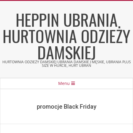
Skip
HEPPIN UBRANIA
to
content
HURTOWNIA ODZIEŻY
DAMSKIEJ
HURTOWNIA ODZIEŻY DAMSKIEJ UBRANIA DAMSKIE I MĘSKIE, UBRANIA PLUS
SIZE W HURCIE, HURT UBRAŃ
Secondary
Menu
Navigation
Menu
promocje Black Friday