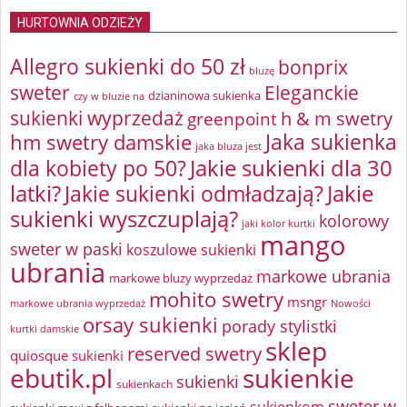
HURTOWNIA ODZIEŻY
Allegro sukienki do 50 zł
bonprix
bluzę
sweter
Eleganckie
dzianinowa sukienka
czy w bluzie na
sukienki wyprzedaż
greenpoint
h & m swetry
Jaka sukienka
hm swetry damskie
jaka bluza jest
Jakie sukienki dla 30
dla kobiety po 50?
latki?
Jakie sukienki odmładzają?
Jakie
sukienki wyszczuplają?
kolorowy
jaki kolor kurtki
mango
sweter w paski
koszulowe sukienki
ubrania
markowe ubrania
markowe bluzy wyprzedaż
mohito swetry
msngr
markowe ubrania wyprzedaż
Nowości
orsay sukienki
porady stylistki
kurtki damskie
sklep
reserved swetry
quiosque sukienki
ebutik.pl
sukienkie
sukienki
sukienkach
sweter w
sukienkom