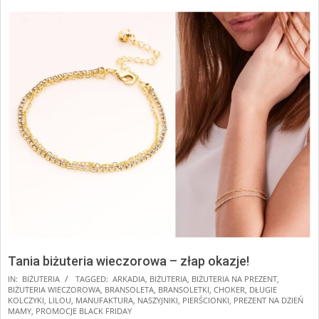
Tania biżuteria wieczorowa – złap okazje!
2024-
IN:
BIŻUTERIA
TAGGED:
ARKADIA
,
BIŻUTERIA
,
BIŻUTERIA NA PREZENT
,
BIŻUTERIA WIECZOROWA
,
BRANSOLETA
,
BRANSOLETKI
,
CHOKER
,
DŁUGIE
11-
KOLCZYKI
,
LILOU
,
MANUFAKTURA
,
NASZYJNIKI
,
PIERŚCIONKI
,
PREZENT NA DZIEŃ
13
MAMY
,
PROMOCJE BLACK FRIDAY