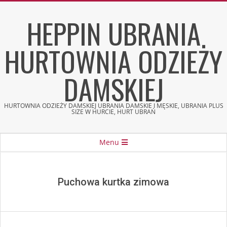
Skip
HEPPIN UBRANIA
to
content
HURTOWNIA ODZIEŻY
DAMSKIEJ
HURTOWNIA ODZIEŻY DAMSKIEJ UBRANIA DAMSKIE I MĘSKIE, UBRANIA PLUS
SIZE W HURCIE, HURT UBRAŃ
Secondary
Menu
Navigation
Menu
Puchowa kurtka zimowa