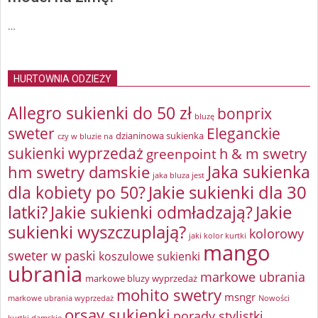
…
HURTOWNIA ODZIEŻY
Allegro sukienki do 50 zł
bonprix
bluzę
sweter
Eleganckie
dzianinowa sukienka
czy w bluzie na
sukienki wyprzedaż
greenpoint
h & m swetry
Jaka sukienka
hm swetry damskie
jaka bluza jest
Jakie sukienki dla 30
dla kobiety po 50?
latki?
Jakie sukienki odmładzają?
Jakie
sukienki wyszczuplają?
kolorowy
jaki kolor kurtki
mango
sweter w paski
koszulowe sukienki
ubrania
markowe ubrania
markowe bluzy wyprzedaż
mohito swetry
msngr
markowe ubrania wyprzedaż
Nowości
orsay sukienki
porady stylistki