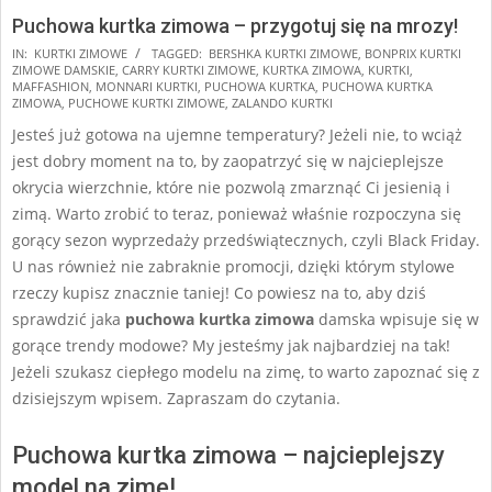
Puchowa kurtka zimowa – przygotuj się na mrozy!
2024-
IN:
KURTKI ZIMOWE
TAGGED:
BERSHKA KURTKI ZIMOWE
,
BONPRIX KURTKI
ZIMOWE DAMSKIE
,
CARRY KURTKI ZIMOWE
,
KURTKA ZIMOWA
,
KURTKI
,
11-
MAFFASHION
,
MONNARI KURTKI
,
PUCHOWA KURTKA
,
PUCHOWA KURTKA
15
ZIMOWA
,
PUCHOWE KURTKI ZIMOWE
,
ZALANDO KURTKI
Jesteś już gotowa na ujemne temperatury? Jeżeli nie, to wciąż
jest dobry moment na to, by zaopatrzyć się w najcieplejsze
okrycia wierzchnie, które nie pozwolą zmarznąć Ci jesienią i
zimą. Warto zrobić to teraz, ponieważ właśnie rozpoczyna się
gorący sezon wyprzedaży przedświątecznych, czyli Black Friday.
U nas również nie zabraknie promocji, dzięki którym stylowe
rzeczy kupisz znacznie taniej! Co powiesz na to, aby dziś
sprawdzić jaka
puchowa kurtka zimowa
damska wpisuje się w
gorące trendy modowe? My jesteśmy jak najbardziej na tak!
Jeżeli szukasz ciepłego modelu na zimę, to warto zapoznać się z
dzisiejszym wpisem. Zapraszam do czytania.
Puchowa kurtka zimowa – najcieplejszy
model na zimę!