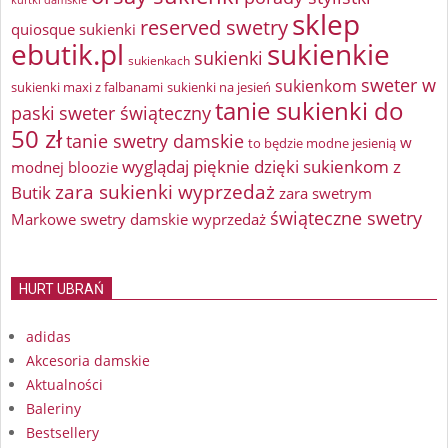
kurtki damskie
sklep
reserved swetry
quiosque sukienki
ebutik.pl
sukienkie
sukienki
sukienkach
sweter w
sukienkom
sukienki maxi z falbanami
sukienki na jesień
tanie sukienki do
paski
sweter świąteczny
50 zł
tanie swetry damskie
w
to będzie modne jesienią
wyglądaj pięknie dzięki sukienkom z
modnej bloozie
zara sukienki wyprzedaż
Butik
zara swetrym
świąteczne swetry
Markowe swetry damskie wyprzedaż
HURT UBRAŃ
adidas
Akcesoria damskie
Aktualności
Baleriny
Bestsellery