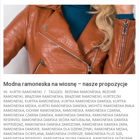
Modna ramoneska na wiosnę – nasze propozycje
2025-
IN:
KURTKI RAMONESKI
TAGGED:
BEŻOWA RAMONESKA
,
BEŻOWE
RAMONESKI
,
BRĄZOWA RAMONESKA
,
BRĄZOWE RAMONESKI
,
KURTECZKI
01-
RAMONESKI
,
KURTKA RAMONESKA
,
KURTKA RAMONESKA DAMSKA
,
KURTKA
16
RAMONESKA MĘSKA
,
KURTKI RAMONESKA DAMSKA
,
MOHITO RAMONESKA BIAŁA
RAMONESKA
,
OCHNIK RAMONESKA
,
RAMONESKA
,
RAMONESKA CZARNA
,
RAMONESKA CZARNA DAMSKA
,
RAMONESKA DAMSKA
,
RAMONESKA DAMSKA
RESERVED
,
RAMONESKA DAMSKA SKÓRA NATURALNA
,
RAMONESKA DAMSKA
WYPRZEDAŻ
,
RAMONESKA DAMSKA ZAMSZOWA
,
RAMONESKA DAMSKA ZARA
,
RAMONESKA DAMSKIE
,
RAMONESKA DLA DZIEWCZYNKI
,
RAMONESKA MĘSKA
,
RAMONESKA OCIEPLANA
,
RAMONESKA OVERSIZE
,
RAMONESKA PLUS SIZE
,
RAMONESKA RESERVED
,
RAMONESKA SKORA DAMSKA
,
RAMONESKA SKÓRZANA
,