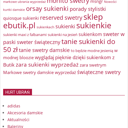
mohito swetry
msngr
markowe ubrania wyprzedaż
Nowości
orsay sukienki
porady stylistki
kurtki damskie
sklep
reserved swetry
quiosque sukienki
ebutik.pl
sukienkie
sukienki
sukienkach
sweter w
sukienkom
sukienki maxi z falbanami
sukienki na jesień
tanie sukienki do
paski
sweter świąteczny
50 zł
tanie swetry damskie
w
to będzie modne jesienią
wyglądaj pięknie dzięki sukienkom z
modnej bloozie
zara sukienki wyprzedaż
Butik
zara swetrym
świąteczne swetry
Markowe swetry damskie wyprzedaż
HURT UBRAŃ
adidas
Akcesoria damskie
Aktualności
Baleriny