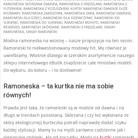
RAMONESKA SKÓRZANA DAMSKA
,
RAMONESKA Z FRĘDZLAMI
,
RAMONESKA Z
FUTERKIEM
,
RAMONESKA Z KOŻUSZKIEM. KURTKI RAMONESKI DAMSKIE DUŻE
ROZMIARY
,
RAMONESKA ZAMSZOWA
,
RAMONESKA ZARA
,
RAMONESKI DAMSKIE
,
RAMONESKI DLA DZIECI
,
RAMONESKI DLA DZIEWCZYNKI
,
RAMONESKI DO
SUKIENKI. RAMONESKA DO SUKIENKI
,
RAMONESKI MOHITO
,
RAMONESKI
RESERVED
,
RAMONESKI SKÓRZANE
,
RAMONESKI Z FRĘDZLAMI
,
SINSAY
RAMONESKA
,
SINSAY RAMONESKI
Modna ramoneska na wiosnę – nasze propozycje na ten sezon.
Ramoneski to niekwestionowany modowy hit. My również je
uwielbiamy. Właśnie dlatego w szerokim asortymencie naszego
sklepu internetowego eButik znajdziecie całe mnóstwo modeli.
Do wyboru, do koloru – i to dosłownie!
Ramoneska – ta kurtka nie ma sobie
równych!
Prawda jest taka, że ramoneski są w modzie od dawna i na
długo w trendach pozostaną. Skórzana ( czy też wykonana ze
skóry ekologicznej) kurteczka potrafi naprawdę dodać szyku
każdej stylizacji. Mamy tu na myśli zarówno codzienne jak i
eleganckie stylówki. Ale od początku. Moda na
kurtki
ramoneski