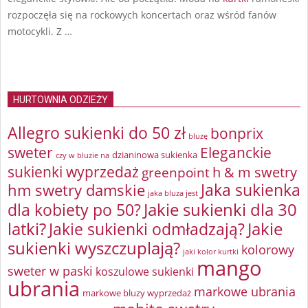
rozpoczęła się na rockowych koncertach oraz wśród fanów
motocykli. Z …
HURTOWNIA ODZIEŻY
Allegro sukienki do 50 zł
bonprix
bluzę
sweter
Eleganckie
dzianinowa sukienka
czy w bluzie na
sukienki wyprzedaż
greenpoint
h & m swetry
Jaka sukienka
hm swetry damskie
jaka bluza jest
Jakie sukienki dla 30
dla kobiety po 50?
latki?
Jakie sukienki odmładzają?
Jakie
sukienki wyszczuplają?
kolorowy
jaki kolor kurtki
mango
sweter w paski
koszulowe sukienki
ubrania
markowe ubrania
markowe bluzy wyprzedaż