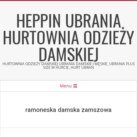
Skip
HEPPIN UBRANIA
to
content
HURTOWNIA ODZIEŻY
DAMSKIEJ
HURTOWNIA ODZIEŻY DAMSKIEJ UBRANIA DAMSKIE I MĘSKIE, UBRANIA PLUS
SIZE W HURCIE, HURT UBRAŃ
Secondary
Menu
Navigation
Menu
ramoneska damska zamszowa