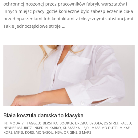
ochronnej noszonej przez pracowników fabryk, warsztatów i
innych miejsc pracy, gdzie konieczne było zabezpieczenie ciała
przed oparzeniami lub kontaktami z toksycznymi substancjami.
Takie jednoczęściowe stroje …
Biała koszula damska to klasyka
2025-
IN:
MODA
TAGGED:
BERSHKA
,
BOOKER
,
BRESKA
,
BYLOLA
,
DS STRET
,
FACED
,
HENNES MAURITZ
,
INKED IN
,
KARKO
,
KUBASZKA
,
LEJDI
,
MASSIMO DUTTI
,
MIKAEL
01-
KORS
,
MIKEL KORS
,
MONASOU
,
NBA
,
ORIGINS
,
S MAPS
08