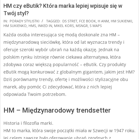
HM czy eButik? Która marka lepiej wpisuje się w
Twój styl?
2024-
IN:
PORADY STYLISTKI
TAGGED:
DS STRET
,
FCE BOOK
,
H ANM
,
HM SUKIENKI
,
HM SUKIENKO
,
HMS
,
INKED IN
,
MIKEL KORS
,
MSNGR
,
S MAPS
12-
Każda osoba interesująca się modą doskonale zna HM –
31
międzynarodową sieciówkę, która od lat wyznacza trendy i
oferuje szeroki wybór ubrań na każdą okazję. Jednak na
polskim rynku istnieje równie ciekawa alternatywa, która
zdobywa coraz większą popularność – eButik. Czy produkty
eButik mogą konkurować z globalnym gigantem, jakim jest HM?
Dziś porównamy trendy, ofertę i możliwości stylizacyjne obu
marek, aby pomóc Ci zdecydować, która z nich lepiej
odpowiada Twoim potrzebom.
HM – Międzynarodowy trendsetter
Historia i filozofia marki.
HM to marka, która swoje początki miała w Szwecji w 1947 roku.
Jej celem zawsze było oferowanie ubrań zgodnych z