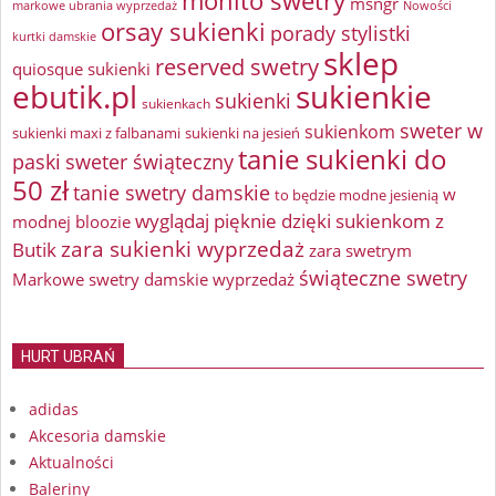
mohito swetry
msngr
markowe ubrania wyprzedaż
Nowości
orsay sukienki
porady stylistki
kurtki damskie
sklep
reserved swetry
quiosque sukienki
ebutik.pl
sukienkie
sukienki
sukienkach
sweter w
sukienkom
sukienki maxi z falbanami
sukienki na jesień
tanie sukienki do
paski
sweter świąteczny
50 zł
tanie swetry damskie
w
to będzie modne jesienią
wyglądaj pięknie dzięki sukienkom z
modnej bloozie
zara sukienki wyprzedaż
Butik
zara swetrym
świąteczne swetry
Markowe swetry damskie wyprzedaż
HURT UBRAŃ
adidas
Akcesoria damskie
Aktualności
Baleriny