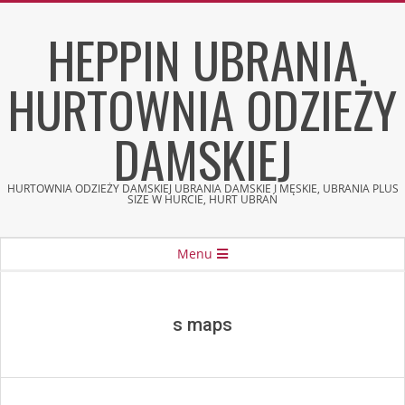
Skip
HEPPIN UBRANIA
to
content
HURTOWNIA ODZIEŻY
DAMSKIEJ
HURTOWNIA ODZIEŻY DAMSKIEJ UBRANIA DAMSKIE I MĘSKIE, UBRANIA PLUS
SIZE W HURCIE, HURT UBRAŃ
Secondary
Menu
Navigation
Menu
s maps