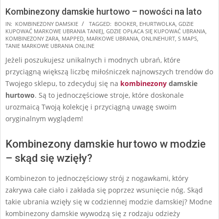
Kombinezony damskie hurtowo – nowości na lato
2025-
IN:
KOMBINEZONY DAMSKIE
TAGGED:
BOOKER
,
EHURTWOLKA
,
GDZIE
KUPOWAĆ MARKOWE UBRANIA TANIEJ
,
GDZIE OPŁACA SIĘ KUPOWAĆ UBRANIA
,
01-
KOMBINEZONY ZARA
,
MAPPED
,
MARKOWE UBRANIA
,
ONLINEHURT
,
S MAPS
,
20
TANIE MARKOWE UBRANIA ONLINE
Jeżeli poszukujesz unikalnych i modnych ubrań, które
przyciągną większą liczbę miłośniczek najnowszych trendów do
Twojego sklepu, to zdecyduj się na
kombinezony
damskie
hurtowo
. Są to jednoczęściowe stroje, które doskonale
urozmaicą Twoją kolekcję i przyciągną uwagę swoim
oryginalnym wyglądem!
Kombinezony damskie hurtowo w modzie
– skąd się wzięły?
Kombinezon to jednoczęściowy strój z nogawkami, który
zakrywa całe ciało i zakłada się poprzez wsunięcie nóg. Skąd
takie ubrania wzięły się w codziennej modzie damskiej? Modne
kombinezony damskie wywodzą się z rodzaju odzieży