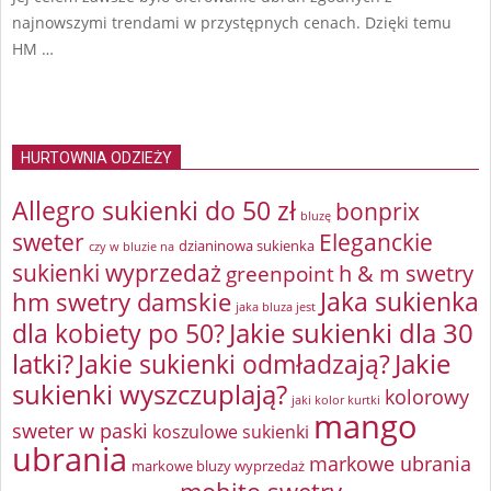
najnowszymi trendami w przystępnych cenach. Dzięki temu
HM …
HURTOWNIA ODZIEŻY
Allegro sukienki do 50 zł
bonprix
bluzę
sweter
Eleganckie
dzianinowa sukienka
czy w bluzie na
sukienki wyprzedaż
greenpoint
h & m swetry
Jaka sukienka
hm swetry damskie
jaka bluza jest
Jakie sukienki dla 30
dla kobiety po 50?
latki?
Jakie sukienki odmładzają?
Jakie
sukienki wyszczuplają?
kolorowy
jaki kolor kurtki
mango
sweter w paski
koszulowe sukienki
ubrania
markowe ubrania
markowe bluzy wyprzedaż