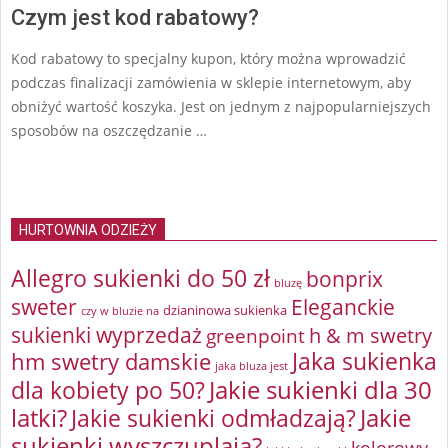
Czym jest kod rabatowy?
Kod rabatowy to specjalny kupon, który można wprowadzić
podczas finalizacji zamówienia w sklepie internetowym, aby
obniżyć wartość koszyka. Jest on jednym z najpopularniejszych
sposobów na oszczędzanie …
HURTOWNIA ODZIEŻY
Allegro sukienki do 50 zł
bonprix
bluzę
sweter
Eleganckie
dzianinowa sukienka
czy w bluzie na
sukienki wyprzedaż
greenpoint
h & m swetry
Jaka sukienka
hm swetry damskie
jaka bluza jest
Jakie sukienki dla 30
dla kobiety po 50?
latki?
Jakie sukienki odmładzają?
Jakie
sukienki wyszczuplają?
kolorowy