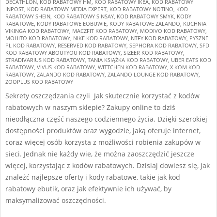
DECATHLON
,
KOD RABATOWY HM
,
KOD RABATOWY IKEA
,
KOD RABATOWY
INPOST
,
KOD RABATOWY MEDIA EXPERT
,
KOD RABATOWY NOTINO
,
KOD
RABATOWY SHEIN
,
KOD RABATOWY SINSAY
,
KOD RABATOWY SMYK
,
KODY
RABATOWE
,
KODY RABATOWE EOBUWIE
,
KODY RABATOWE ZALANDO
,
KUCHNIA
VIKINGA KOD RABATOWY
,
MACZFIT KOD RABATOWY
,
MODIVO KOD RABATOWY
,
MOHITO KOD RABATOWY
,
NIKE KOD RABATOWY
,
NTFY KOD RABATOWY
,
PYSZNE
PL KOD RABATOWY
,
RESERVED KOD RABATOWY
,
SEPHORA KOD RABATOWY
,
SFD
KOD RABATOWY ABOUTYOU KOD RABATOWY
,
SIZEER KOD RABATOWY
,
STRADIVARIUS KOD RABATOWY
,
TANIA KSIĄŻKA KOD RABATOWY
,
UBER EATS KOD
RABATOWY
,
VIVUS KOD RABATOWY
,
WITTCHEN KOD RABATOWY
,
X KOM KOD
RABATOWY
,
ZALANDO KOD RABATOWY
,
ZALANDO LOUNGE KOD RABATOWY
,
ZOOPLUS KOD RABATOWY
Sekrety oszczędzania czyli Jak skutecznie korzystać z kodów
rabatowych w naszym sklepie? Zakupy online to dziś
nieodłączna część naszego codziennego życia. Dzięki szerokiej
dostępności produktów oraz wygodzie, jaką oferuje internet,
coraz więcej osób korzysta z możliwości robienia zakupów w
sieci. Jednak nie każdy wie, że można zaoszczędzić jeszcze
więcej, korzystając z kodów rabatowych. Dzisiaj dowiesz się, jak
znaleźć najlepsze oferty i kody rabatowe, takie jak kod
rabatowy ebutik, oraz jak efektywnie ich używać, by
maksymalizować oszczędności.