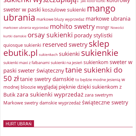
jaki kolor kurtki
mango
sweter w paski
koszulowe sukienki
ubrania
markowe ubrania
markowe bluzy wyprzedaż
mohito swetry
msngr
markowe ubrania wyprzedaż
Nowości
orsay sukienki
porady stylistki
kurtki damskie
sklep
reserved swetry
quiosque sukienki
ebutik.pl
sukienkie
sukienki
sukienkach
sweter w
sukienkom
sukienki maxi z falbanami
sukienki na jesień
tanie sukienki do
paski
sweter świąteczny
50 zł
tanie swetry damskie
w
to będzie modne jesienią
wyglądaj pięknie dzięki sukienkom z
modnej bloozie
zara sukienki wyprzedaż
Butik
zara swetrym
świąteczne swetry
Markowe swetry damskie wyprzedaż
HURT UBRAŃ