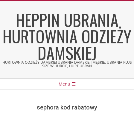
Skip
HEPPIN UBRANIA
to
content
HURTOWNIA ODZIEŻY
DAMSKIEJ
HURTOWNIA ODZIEŻY DAMSKIEJ UBRANIA DAMSKIE I MĘSKIE, UBRANIA PLUS
SIZE W HURCIE, HURT UBRAŃ
Secondary
Menu
Navigation
Menu
sephora kod rabatowy