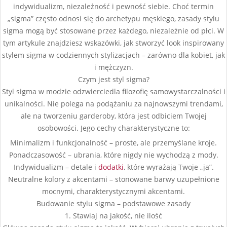
indywidualizm, niezależność i pewność siebie. Choć termin
„sigma” często odnosi się do archetypu męskiego, zasady stylu
sigma mogą być stosowane przez każdego, niezależnie od płci. W
tym artykule znajdziesz wskazówki, jak stworzyć look inspirowany
stylem sigma w codziennych stylizacjach – zarówno dla kobiet, jak
i mężczyzn.
Czym jest styl sigma?
Styl sigma w modzie odzwierciedla filozofię samowystarczalności i
unikalności. Nie polega na podążaniu za najnowszymi trendami,
ale na tworzeniu garderoby, która jest odbiciem Twojej
osobowości. Jego cechy charakterystyczne to:
Minimalizm i funkcjonalność – proste, ale przemyślane kroje.
Ponadczasowość – ubrania, które nigdy nie wychodzą z mody.
Indywidualizm – detale i
dodatki
, które wyrażają Twoje „ja”.
Neutralne kolory z akcentami – stonowane barwy uzupełnione
mocnymi, charakterystycznymi akcentami.
Budowanie stylu sigma – podstawowe zasady
1. Stawiaj na jakość, nie ilość