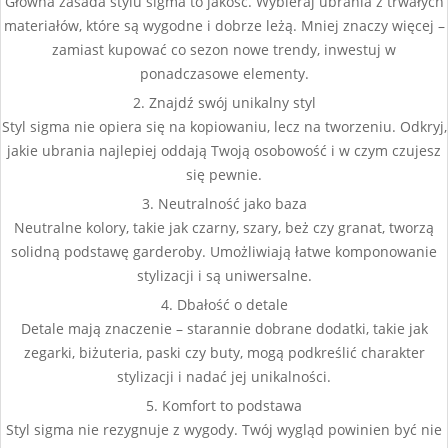
Główna zasada stylu sigma to jakość. Wybieraj ubrania z trwałych
materiałów, które są wygodne i dobrze leżą. Mniej znaczy więcej –
zamiast kupować co sezon nowe trendy, inwestuj w
ponadczasowe elementy.
2. Znajdź swój unikalny styl
Styl sigma nie opiera się na kopiowaniu, lecz na tworzeniu. Odkryj,
jakie ubrania najlepiej oddają Twoją osobowość i w czym czujesz
się pewnie.
3. Neutralność jako baza
Neutralne kolory, takie jak czarny, szary, beż czy granat, tworzą
solidną podstawę garderoby. Umożliwiają łatwe komponowanie
stylizacji i są uniwersalne.
4. Dbałość o detale
Detale mają znaczenie – starannie dobrane dodatki, takie jak
zegarki, biżuteria, paski czy buty, mogą podkreślić charakter
stylizacji i nadać jej unikalności.
5. Komfort to podstawa
Styl sigma nie rezygnuje z wygody. Twój wygląd powinien być nie