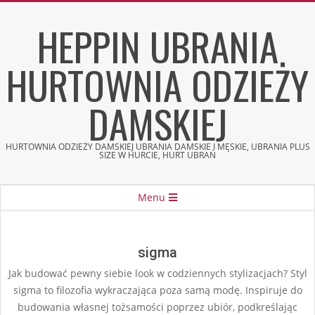
Skip
HEPPIN UBRANIA
to
content
HURTOWNIA ODZIEŻY
DAMSKIEJ
HURTOWNIA ODZIEŻY DAMSKIEJ UBRANIA DAMSKIE I MĘSKIE, UBRANIA PLUS
SIZE W HURCIE, HURT UBRAŃ
Secondary
Menu
Navigation
Menu
sigma
Jak budować pewny siebie look w codziennych stylizacjach? Styl
sigma to filozofia wykraczająca poza samą modę. Inspiruje do
budowania własnej tożsamości poprzez ubiór, podkreślając