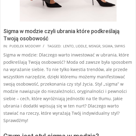
Sigma w modzie czyli ubrania które podkreślają
Twoją osobowość
2024-
IN:
PUDELEK MODOWY
TAGGED:
LENTO
,
LIDDLE
,
MSNGR
,
SIGMA
,
SMYKS
12-
Sigma w modzie: Dlaczego warto inwestować w ubrania, które
12
podkreślają Twoją osobowość? Moda od zawsze była sposobem
na wyrażanie siebie. To nie tylko kwestia trendów, ale przede
wszystkim narzędzie, dzięki któremu możemy manifestować
swoją osobowość, przekonania czy styl życia. Styl „sigma” w
modzie nawiązuje do niezależności, oryginalności i pewności
siebie – cech, które wyróżniają jednostki na tle tłumu. Jakie
ubrania i dodatki wpisują się w ten nurt? Dlaczego warto
stawiać na rzeczy, które wyrażają Twój indywidualny styl?
Sprawdźmy!