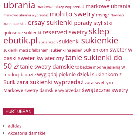
ubrania
markowe ubrania
markowe bluzy wyprzedaż
mohito swetry
msngr
markowe ubrania wyprzedaż
Nowości
orsay sukienki
porady stylistki
kurtki damskie
sklep
reserved swetry
quiosque sukienki
ebutik.pl
sukienkie
sukienki
sukienkach
sweter w
sukienkom
sukienki maxi z falbanami
sukienki na jesień
tanie sukienki do
paski
sweter świąteczny
50 zł
tanie swetry damskie
w
to będzie modne jesienią
wyglądaj pięknie dzięki sukienkom z
modnej bloozie
zara sukienki wyprzedaż
Butik
zara swetrym
świąteczne swetry
Markowe swetry damskie wyprzedaż
HURT UBRAŃ
adidas
Akcesoria damskie