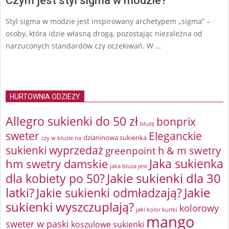
Czym jest styl sigma w modzie?
Styl sigma w modzie jest inspirowany archetypem „sigma” –
osoby, która idzie własną drogą, pozostając niezależna od
narzuconych standardów czy oczekiwań. W …
HURTOWNIA ODZIEŻY
Allegro sukienki do 50 zł
bonprix
bluzę
sweter
Eleganckie
dzianinowa sukienka
czy w bluzie na
sukienki wyprzedaż
greenpoint
h & m swetry
Jaka sukienka
hm swetry damskie
jaka bluza jest
Jakie sukienki dla 30
dla kobiety po 50?
latki?
Jakie sukienki odmładzają?
Jakie
sukienki wyszczuplają?
kolorowy
jaki kolor kurtki
mango
sweter w paski
koszulowe sukienki