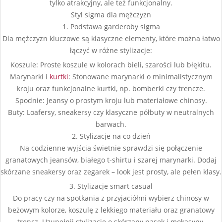
tylko atrakcyjny, ale też funkcjonalny.
Styl sigma dla mężczyzn
1. Podstawa garderoby sigma
Dla mężczyzn kluczowe są klasyczne elementy, które można łatwo
łączyć w różne stylizacje:
Koszule: Proste koszule w kolorach bieli, szarości lub błękitu.
Marynarki i
kurtki
: Stonowane marynarki o minimalistycznym
kroju oraz funkcjonalne kurtki, np. bomberki czy trencze.
Spodnie: Jeansy o prostym kroju lub materiałowe chinosy.
Buty: Loafersy, sneakersy czy klasyczne półbuty w neutralnych
barwach.
2. Stylizacje na co dzień
Na codzienne wyjścia świetnie sprawdzi się połączenie
granatowych jeansów, białego t-shirtu i szarej marynarki. Dodaj
skórzane sneakersy oraz zegarek – look jest prosty, ale pełen klasy.
3. Stylizacje smart casual
Do pracy czy na spotkania z przyjaciółmi wybierz chinosy w
beżowym kolorze, koszulę z lekkiego materiału oraz granatowy
trencz. Uzupełnij stylizację o skórzany pasek i mokasyny.