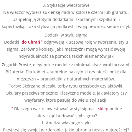
3. Stylizacje wieczorowe
Na wieczór wybierz sukienkę midi w kolorze czerni lub granatu.
Uzupełnij ją złotymi dodatkami, skórzanymi szpilkami i
kopertówką. Taka stylizacja podkreśli Twoją pewność siebie i styl.
Dodatki w stylu sigma
Dodatki
do ubrań
odgrywają kluczową rolę w tworzeniu stylu
sigma. Zarówno kobiety, jak i mężczyźni mogą wyrazić swoją
indywidualność za pomocą takich elementów jak:
Zegarki: Proste, eleganckie modele z minimalistycznymi tarczami.
Biżuteria: Dla kobiet – subtelne naszyjniki czy pierścionki; dla
mężczyzn – bransoletki z naturalnych materiałów.
Torby: Skórzane plecaki, torby typu crossbody czy aktówki.
Okulary przeciwsłoneczne: Klasyczne modele, jak aviatory czy
wayfarery, które pasują do wielu stylizacji.
Dlaczego warto inwestować w styl sigma –
sklep
online
Jak zacząć budować styl sigma?
1. Analiza własnego stylu
Przyjrzyj się swojej garderobie. Jakie ubrania nosisz najczęściej?