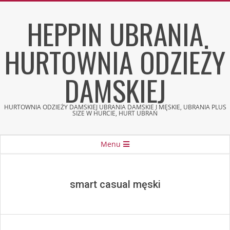
Skip
HEPPIN UBRANIA
to
content
HURTOWNIA ODZIEŻY
DAMSKIEJ
HURTOWNIA ODZIEŻY DAMSKIEJ UBRANIA DAMSKIE I MĘSKIE, UBRANIA PLUS
SIZE W HURCIE, HURT UBRAŃ
Secondary
Menu
Navigation
Menu
smart casual męski