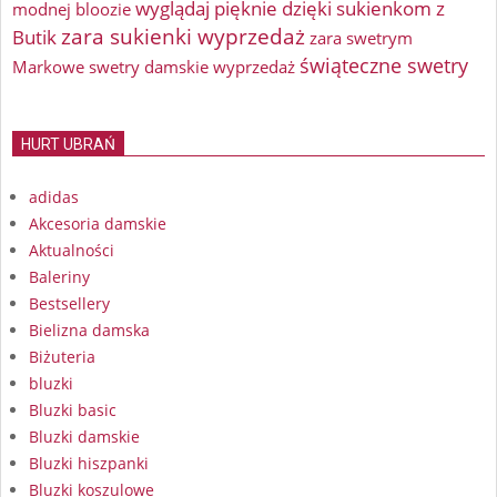
wyglądaj pięknie dzięki sukienkom z
modnej bloozie
zara sukienki wyprzedaż
Butik
zara swetrym
świąteczne swetry
Markowe swetry damskie wyprzedaż
HURT UBRAŃ
adidas
Akcesoria damskie
Aktualności
Baleriny
Bestsellery
Bielizna damska
Biżuteria
bluzki
Bluzki basic
Bluzki damskie
Bluzki hiszpanki
Bluzki koszulowe