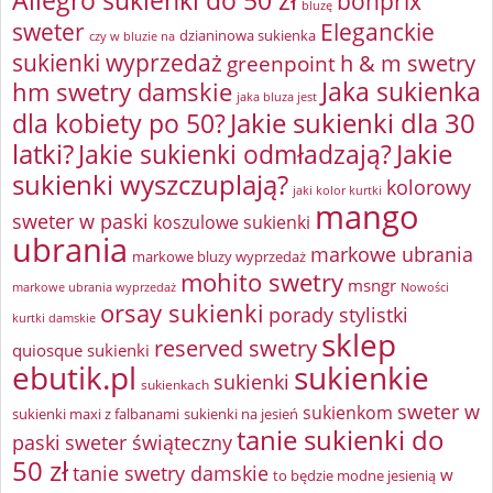
bonprix
bluzę
sweter
Eleganckie
dzianinowa sukienka
czy w bluzie na
sukienki wyprzedaż
greenpoint
h & m swetry
Jaka sukienka
hm swetry damskie
jaka bluza jest
Jakie sukienki dla 30
dla kobiety po 50?
latki?
Jakie sukienki odmładzają?
Jakie
sukienki wyszczuplają?
kolorowy
jaki kolor kurtki
mango
sweter w paski
koszulowe sukienki
ubrania
markowe ubrania
markowe bluzy wyprzedaż
mohito swetry
msngr
markowe ubrania wyprzedaż
Nowości
orsay sukienki
porady stylistki
kurtki damskie
sklep
reserved swetry
quiosque sukienki
ebutik.pl
sukienkie
sukienki
sukienkach
sweter w
sukienkom
sukienki maxi z falbanami
sukienki na jesień
tanie sukienki do
paski
sweter świąteczny
50 zł
tanie swetry damskie
w
to będzie modne jesienią