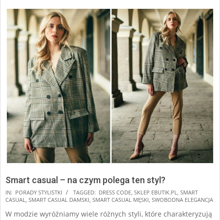
Smart casual – na czym polega ten styl?
2025-
IN:
PORADY STYLISTKI
TAGGED:
DRESS CODE
,
SKLEP EBUTIK.PL
,
SMART
CASUAL
,
SMART CASUAL DAMSKI
,
SMART CASUAL MĘSKI
,
SWOBODNA ELEGANCJA
11-
W modzie wyróżniamy wiele różnych styli, które charakteryzują
17