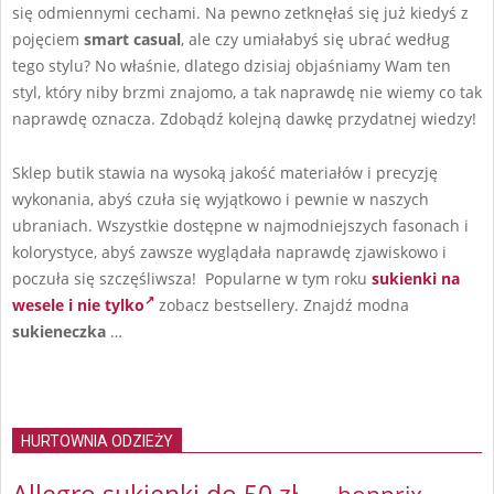
się odmiennymi cechami. Na pewno zetknęłaś się już kiedyś z
pojęciem
smart casual
, ale czy umiałabyś się ubrać według
tego stylu? No właśnie, dlatego dzisiaj objaśniamy Wam ten
styl, który niby brzmi znajomo, a tak naprawdę nie wiemy co tak
naprawdę oznacza. Zdobądź kolejną dawkę przydatnej wiedzy!
Sklep butik stawia na wysoką jakość materiałów i precyzję
wykonania, abyś czuła się wyjątkowo i pewnie w naszych
ubraniach. Wszystkie dostępne w najmodniejszych fasonach i
kolorystyce, abyś zawsze wyglądała naprawdę zjawiskowo i
poczuła się szczęśliwsza! Popularne w tym roku
sukienki na
wesele i nie tylko
zobacz bestsellery. Znajdź modna
sukieneczka
…
HURTOWNIA ODZIEŻY
Allegro sukienki do 50 zł