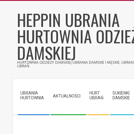
Skip
HEPPIN UBRANIA
to
content
HURTOWNIA ODZIE
DAMSKIEJ
HURTOWNIA ODZIEŻY DAMSKIEJ UBRANIA DAMSKIE I MĘSKIE, UBRANI
UBRAŃ
Secondary
Navigation
UBRANIA
HURT
SUKIENKI
Menu
AKTUALNOŚCI
HURTOWNIA
UBRAŃ
DAMSKIE