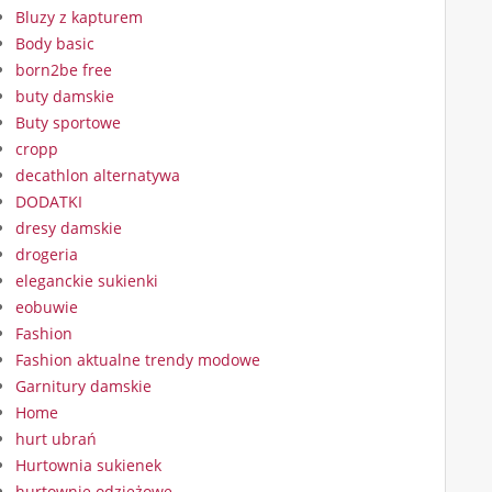
Bluzy z kapturem
Body basic
born2be free
buty damskie
Buty sportowe
cropp
decathlon alternatywa
DODATKI
dresy damskie
drogeria
eleganckie sukienki
eobuwie
Fashion
Fashion aktualne trendy modowe
Garnitury damskie
Home
hurt ubrań
Hurtownia sukienek
hurtownie odzieżowe