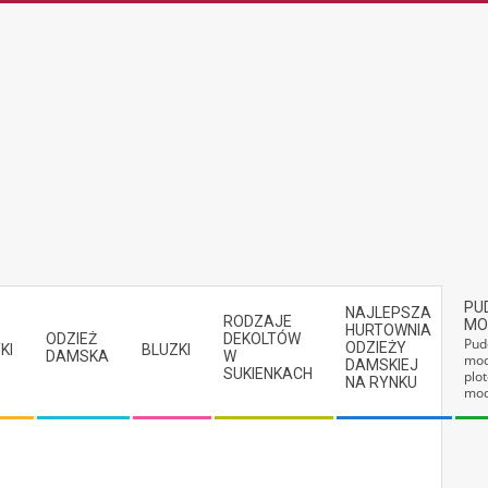
PU
NAJLEPSZA
RODZAJE
MO
HURTOWNIA
ODZIEŻ
DEKOLTÓW
Pud
ODZIEŻY
KI
BLUZKI
DAMSKA
W
mod
DAMSKIEJ
SUKIENKACH
plot
NA RYNKU
mod