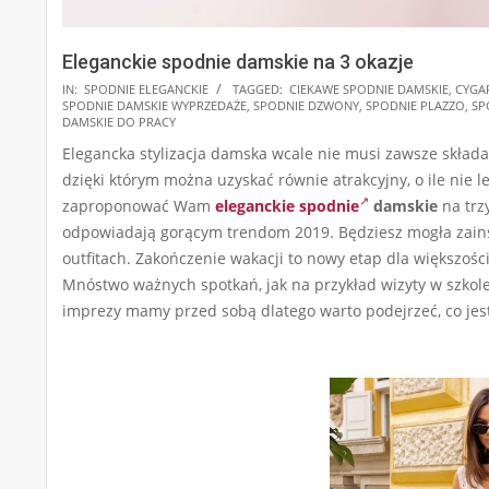
Eleganckie spodnie damskie na 3 okazje
2025-
IN:
SPODNIE ELEGANCKIE
TAGGED:
CIEKAWE SPODNIE DAMSKIE
,
CYGA
SPODNIE DAMSKIE WYPRZEDAŻE
,
SPODNIE DZWONY
,
SPODNIE PLAZZO
,
SP
08-
DAMSKIE DO PRACY
16
Elegancka stylizacja damska wcale nie musi zawsze składać
dzięki którym można uzyskać równie atrakcyjny, o ile nie 
zaproponować Wam
eleganckie spodnie
damskie
na trz
odpowiadają gorącym trendom 2019. Będziesz mogła zainsp
outfitach. Zakończenie wakacji to nowy etap dla większośc
Mnóstwo ważnych spotkań, jak na przykład wizyty w szkol
imprezy mamy przed sobą dlatego warto podejrzeć, co jes