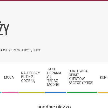
ŻY
A PLUS SIZE W HURCIE, HURT
JAKIE
HURTOWNIA
NAJLEPSZY
UBRANIA
OPINIE
BUTIK Z
SĄ
MODA
KURT
KLIENTÓW
ODZIEŻĄ
TERAZ
FACTORYPRICE
MODNE
spodnie plazzo