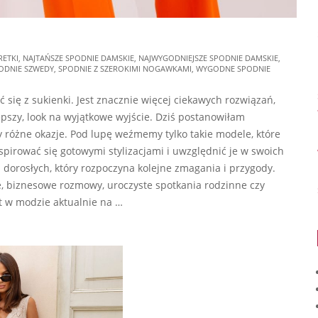
RETKI
,
NAJTAŃSZE SPODNIE DAMSKIE
,
NAJWYGODNIEJSZE SPODNIE DAMSKIE
,
ODNIE SZWEDY
,
SPODNIE Z SZEROKIMI NOGAWKAMI
,
WYGODNE SPODNIE
 się z sukienki. Jest znacznie więcej ciekawych rozwiązań,
lepszy, look na wyjątkowe wyjście. Dziś postanowiłam
y różne okazje. Pod lupę weźmemy tylko takie modele, które
irować się gotowymi stylizacjami i uwzględnić je w swoich
i dorosłych, który rozpoczyna kolejne zmagania i przygody.
e, biznesowe rozmowy, uroczyste spotkania rodzinne czy
t w modzie aktualnie na …