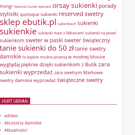
orsay sukienki
porady
msngr
Nowości kurtki damskie
reserved swetry
stylistki
quiosque sukienki
sklep ebutik.pl
sukienki
sukienkach
sukienkie
sukienki maxi z falbanami
sukienki na jesień
sweter w paski
sweter świąteczny
sukienkom
tanie sukienki do 50 zł
tanie swetry
damskie
w modnej bloozie
to będzie modne jesienią
zara
wyglądaj pięknie dzięki sukienkom z Butik
sukienki wyprzedaż
zara swetrym Markowe
świąteczne swetry
swetry damskie wyprzedaż
HURT UBRAŃ
adidas
Akcesoria damskie
Aktualności