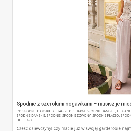
Spodnie z szerokimi nogawkami – musisz je mieć
2025-
IN:
SPODNIE DAMSKIE
TAGGED:
CIEKAWE SPODNIE DAMSKIE
,
ELEGANC
SPODNIE DAMSKIE
,
SPODNIE
,
SPODNIE DZWONY
,
SPODNIE PLAZZO
,
SPODN
08-
DO PRACY
15
Cześć dziewczyny! Czy macie już w swojej garderobie na