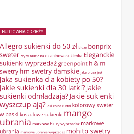
HURTOWNIA ODZIEŻY
Allegro sukienki do 50 zł
bonprix
bluzę
sweter
Eleganckie
dzianinowa sukienka
czy w bluzie na
sukienki wyprzedaż
greenpoint
h & m
hm swetry damskie
swetry
jaka bluza jest
Jaka sukienka dla kobiety po 50?
Jakie sukienki dla 30 latki?
Jakie
sukienki odmładzają?
Jakie sukienki
wyszczuplają?
kolorowy sweter
jaki kolor kurtki
mango
w paski
koszulowe sukienki
ubrania
markowe
markowe bluzy wyprzedaż
mohito swetry
ubrania
markowe ubrania wyprzedaż