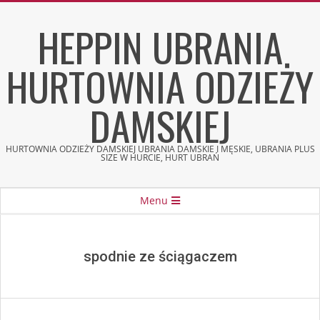
Skip
HEPPIN UBRANIA
to
content
HURTOWNIA ODZIEŻY
DAMSKIEJ
HURTOWNIA ODZIEŻY DAMSKIEJ UBRANIA DAMSKIE I MĘSKIE, UBRANIA PLUS
SIZE W HURCIE, HURT UBRAŃ
Secondary
Menu
Navigation
Menu
spodnie ze ściągaczem