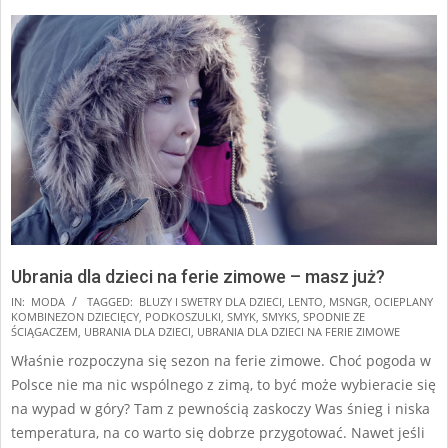
Ubrania dla dzieci na ferie zimowe – masz już?
2024-
IN:
MODA
TAGGED:
BLUZY I SWETRY DLA DZIECI
,
LENTO
,
MSNGR
,
OCIEPLANY
KOMBINEZON DZIECIĘCY
,
PODKOSZULKI
,
SMYK
,
SMYKS
,
SPODNIE ZE
12-
ŚCIĄGACZEM
,
UBRANIA DLA DZIECI
,
UBRANIA DLA DZIECI NA FERIE ZIMOWE
10
Właśnie rozpoczyna się sezon na ferie zimowe. Choć pogoda w
Polsce nie ma nic wspólnego z zimą, to być może wybieracie się
na wypad w góry? Tam z pewnością zaskoczy Was śnieg i niska
temperatura, na co warto się dobrze przygotować. Nawet jeśli