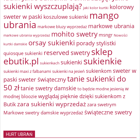
sukienki wyszczuplają?
kolorowy
jaki kolor kurtki
mango
sweter w paski
koszulowe sukienki
ubrania
markowe ubrania
markowe bluzy wyprzedaż
mohito swetry
msngr
markowe ubrania wyprzedaż
Nowości
orsay sukienki
porady stylistki
kurtki damskie
sklep
reserved swetry
quiosque sukienki
ebutik.pl
sukienkie
sukienki
sukienkach
sweter w
sukienkom
sukienki maxi z falbanami
sukienki na jesień
tanie sukienki do
paski
sweter świąteczny
50 zł
tanie swetry damskie
w
to będzie modne jesienią
wyglądaj pięknie dzięki sukienkom z
modnej bloozie
zara sukienki wyprzedaż
Butik
zara swetrym
świąteczne swetry
Markowe swetry damskie wyprzedaż
HURT UBRAŃ