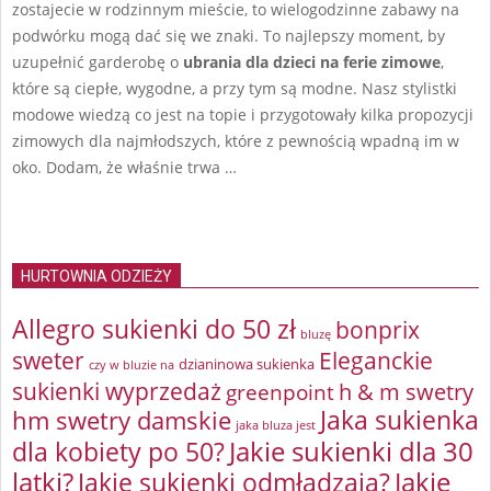
zostajecie w rodzinnym mieście, to wielogodzinne zabawy na
podwórku mogą dać się we znaki. To najlepszy moment, by
uzupełnić garderobę o
ubrania dla dzieci na ferie zimowe
,
które są ciepłe, wygodne, a przy tym są modne. Nasz stylistki
modowe wiedzą co jest na topie i przygotowały kilka propozycji
zimowych dla najmłodszych, które z pewnością wpadną im w
oko. Dodam, że właśnie trwa …
HURTOWNIA ODZIEŻY
Allegro sukienki do 50 zł
bonprix
bluzę
sweter
Eleganckie
dzianinowa sukienka
czy w bluzie na
sukienki wyprzedaż
greenpoint
h & m swetry
Jaka sukienka
hm swetry damskie
jaka bluza jest
Jakie sukienki dla 30
dla kobiety po 50?
latki?
Jakie sukienki odmładzają?
Jakie